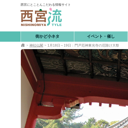
コ
西宮にとことんこだわる情報サイト
ン
テ
ン
ツ
へ
街かど小ネタ
イベント・催し
移
神社仏閣
1月18日～19日：門戸厄神東光寺の厄除け大祭
動