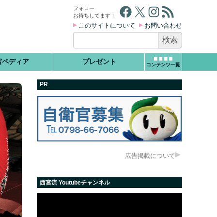
Facebook
X
Instagram
RSS フィード
フォロー
お待ちしてます！
このサイトについて
お問い合わせ
検
索:
宮ペディア
プレゼント
コンテンツ一覧
PR
広告掲載について
西宮流 Youtubeチャンネル