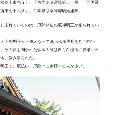
「松泰山東光寺」。「西国薬師霊場第二十番」「西国愛
箇所第七十六番」。ご本尊は薬師瑠璃光如来。
親しまれているのは、厄除開運の厄神明王が祀られてい
王と不動明王が一体となってあらゆる災厄を打ち払い、
れ、その夢を聞かれた弘法大師は自ら白檀木に愛染明王
３体、刻み祭られた。
神明王で、厄払い・厄除けに参拝する人が多い。