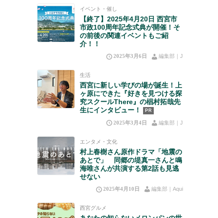
イベント・催し
【終了】2025年4月20日 西宮市
市政100周年記念式典が開催！そ
の前後の関連イベントもご紹
介！！
2025年3月6日
編集部｜J
生活
西宮に新しい学びの場が誕生！上
ヶ原にできた『好きを見つける探
究スクールThere』の椙村拓哉先
生にインタビュー！
PR
2025年3月4日
編集部｜J
エンタメ・文化
村上春樹さん原作ドラマ「地震の
あとで」 同郷の堤真一さんと鳴
海唯さんが共演する第2話も見逃
せない
2025年4月10日
編集部｜Aqui
西宮グルメ
あなたの知らないメロンパンの世