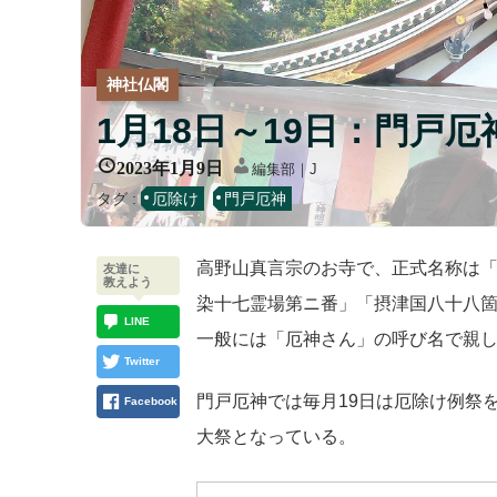
神社仏閣
1月18日～19日：門戸
2023年1月9日
編集部｜J
タグ :
厄除け
門戸厄神
高野山真言宗のお寺で、正式名称は
友達に
教えよう
染十七霊場第ニ番」「摂津国八十八
LINE
一般には「厄神さん」の呼び名で親
Twitter
門戸厄神では毎月19日は厄除け例祭を
Facebook
大祭となっている。