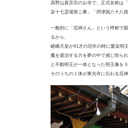
高野山真言宗のお寺で、正式名称は
染十七霊場第ニ番」「摂津国八十八
一般的に「厄神さん」という呼称で
るから。
嵯峨天皇が41才の厄年の時に愛染明
魔を退治する力を夢の中で感じ悟ら
と不動明王が一体となった明王像を
そのうちの１体が東光寺に伝わる厄