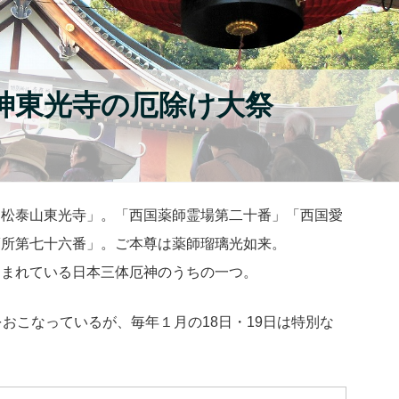
厄神東光寺の厄除け大祭
「松泰山東光寺」。「西国薬師霊場第二十番」「西国愛
箇所第七十六番」。ご本尊は薬師瑠璃光如来。
しまれている日本三体厄神のうちの一つ。
おこなっているが、毎年１月の18日・19日は特別な