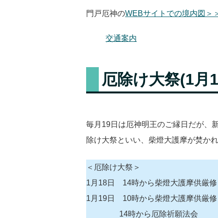
門戸厄神の
WEBサイトでの境内図＞
交通案内
厄除け大祭(1月1
毎月19日は厄神明王のご縁日だが、新
除け大祭といい、柴燈大護摩が焚か
＜厄除け大祭＞
1月18日 14時から柴燈大護摩供厳修
1月19日 10時から柴燈大護摩供厳修
14時から厄除祈願法会