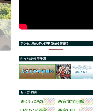
アクセス数の多い記事 (過去24時間)
かっとばせ! 甲子園
もっと! 西宮