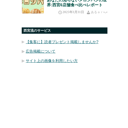
界:西宮6店舗食べ比べレポート
2025年3月31日
あるａｒ•⁠ᴗ⁠•⁠
西宮流のサービス
【集客に】読者プレゼント掲載しませんか?
広告掲載について
サイト上の画像を利用したい方