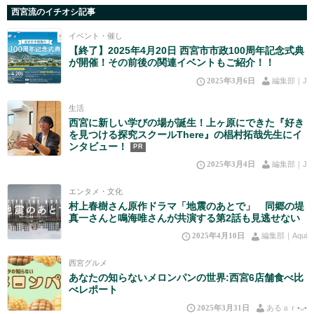
西宮流のイチオシ記事
イベント・催し
【終了】2025年4月20日 西宮市市政100周年記念式典
が開催！その前後の関連イベントもご紹介！！
2025年3月6日
編集部｜J
生活
西宮に新しい学びの場が誕生！上ヶ原にできた『好き
を見つける探究スクールThere』の椙村拓哉先生にイ
ンタビュー！
PR
2025年3月4日
編集部｜J
エンタメ・文化
村上春樹さん原作ドラマ「地震のあとで」 同郷の堤
真一さんと鳴海唯さんが共演する第2話も見逃せない
2025年4月10日
編集部｜Aqui
西宮グルメ
あなたの知らないメロンパンの世界:西宮6店舗食べ比
べレポート
2025年3月31日
あるａｒ•⁠ᴗ⁠•⁠