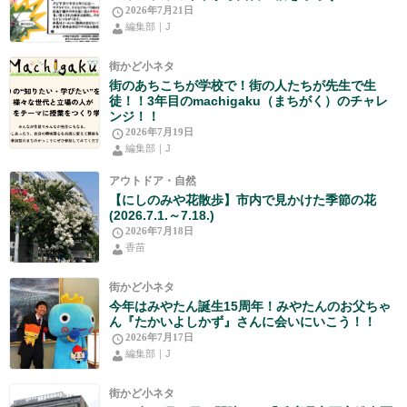
2026年7月21日
編集部｜J
街かど小ネタ
街のあちこちが学校で！街の人たちが先生で生
徒！！3年目のmachigaku（まちがく）のチャレ
ンジ！！
2026年7月19日
編集部｜J
アウトドア・自然
【にしのみや花散歩】市内で見かけた季節の花
(2026.7.1.～7.18.)
2026年7月18日
香苗
街かど小ネタ
今年はみやたん誕生15周年！みやたんのお父ちゃ
ん『たかいよしかず』さんに会いにいこう！！
2026年7月17日
編集部｜J
街かど小ネタ