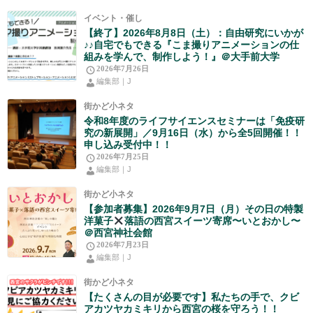
イベント・催し
【終了】2026年8月8日（土）：自由研究にいかが
♪♪自宅でもできる『こま撮りアニメーションの仕
組みを学んで、制作しよう！』＠大手前大学
2026年7月26日
編集部｜J
街かど小ネタ
令和8年度のライフサイエンスセミナーは「免疫研
究の新展開」／9月16日（水）から全5回開催！！
申し込み受付中！！
2026年7月25日
編集部｜J
街かど小ネタ
【参加者募集】2026年9月7日（月）その日の特製
洋菓子
落語の西宮スイーツ寄席〜いとおかし〜
＠西宮神社会館
2026年7月23日
編集部｜J
街かど小ネタ
【たくさんの目が必要です】私たちの手で、クビ
アカツヤカミキリから西宮の桜を守ろう！！