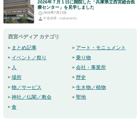
2026年７月１日に開院した「兵庫県立西宮総合医
療センター」を見学しました
2026年7月13日
中道侑希（nakamichi）
西宮ペディア カテゴリ
まとめ記事
アート・モニュメント
イベント／祭り
乗り物
人
会社・事業所
場所
歴史
物／サービス
生き物／植物
神社／仏閣／教会
聖地
食