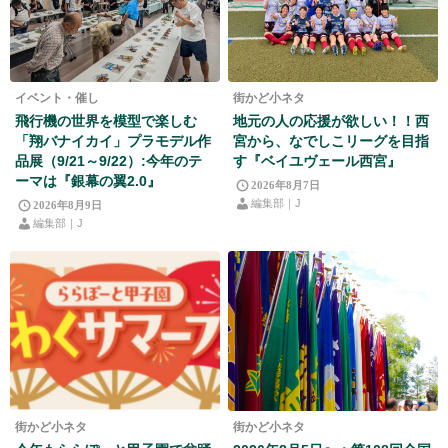
イベント・催し
街かど小ネタ
飛行機の世界を模型で楽しむ
地元の人の応援が欲しい！！西
「翔バナイカイ」プラモデル作
宮から、なでしこリーグを目指
品展（9/21～9/22）:今年のテ
す『ベイユヴェール西宮』
ーマは『銀幕の翼2.0』
2026年8月7日
編集部｜J
2026年8月9日
編集部｜J
街かど小ネタ
街かど小ネタ