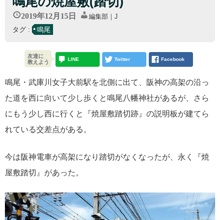
鳴尾の焼屋敷(踏切)
2019年12月15日
編集部｜J
タグ :
鳴尾
友達に
LINE
Twitter
Facebook
教えよう
鳴尾・武庫川女子大前駅を北側に出て、阪神の高架の沿っ
た道を西に向いて少し歩くと鳴尾八幡神社があるが、さら
にもう少し西に行くと『焼屋敷踏切跡』の説明板が建てら
れている交差点がある。
今は阪神電車が高架になり踏切がなくなったが、永く『焼
屋敷踏切』があった。