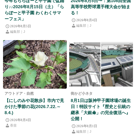
今年もららぽーと甲子園で盆踊
2026年8月5日〜：第108回全国
り♪♪2026年8月15日（土）「ら
高等学校野球選手権大会が始ま
らぽーと甲子園 わくわくサマ
る！
ーフェス」
2026年8月4日
編集部｜J
2026年8月5日
編集部｜J
アウトドア・自然
街かど小ネタ
【にしのみや花散歩】市内で見
8月1日は阪神甲子園球場の誕生
かけた季節の花(2026.7.22.～
日！特設サイト『歴史と伝統の
8.4.)
継承「大銀傘」の完全復活へ』
公開！
2026年8月4日
香苗
2026年8月1日
編集部｜J