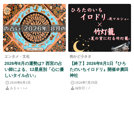
エンタメ・文化
街かど小ネタ
2026年8月の運勢は? 西宮の占
【終了】2026年8月1日『ひろ
い師による、12星座別「心に優
たのいちイロドリ』開催＠廣田
しいタイル占い」
神社
2026年8月1日
2026年7月29日
あるａｒ•⁠ᴗ⁠•⁠
編集部｜J