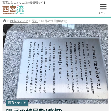
コ
西宮にとことんこだわる情報サイト
ン
テ
メニュー
ン
西宮ペディア
歴史
鳴尾の焼屋敷(踏切)
ツ
へ
移
動
西宮ペディア