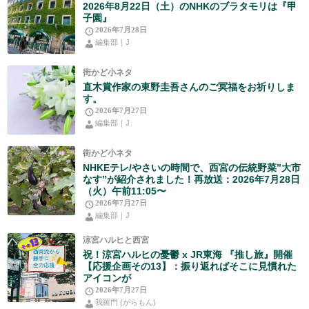
2026年8月22日（土）のNHKのブラタモリは『甲
子園』
2026年7月28日
編集部｜J
街かど小ネタ
直木賞作家の東野圭吾さんのご冥福をお祈りしま
す。
2026年7月27日
編集部｜J
街かど小ネタ
NHKEテレ/やさいの時間で、西宮の伝統野菜”大市
なす”が紹介されました！再放送：2026年7月28日
（火）午前11:05〜
2026年7月27日
編集部｜J
涼宮ハルヒと西宮
祝！涼宮ハルヒの憂鬱 x JR東海 『推し旅』開催
【応援企画その13】：振り返ればそこに見慣れた
アイコンが
2026年7月27日
我羅門 (がらもん)