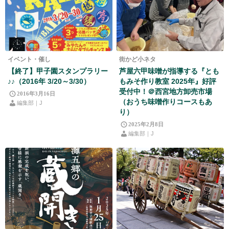
イベント・催し
街かど小ネタ
【終了】甲子園スタンプラリー
芦屋六甲味噌が指導する『とも
♪♪（2016年 3/20～3/30）
もみそ作り教室 2025年』好評
受付中！＠西宮地方卸売市場
2016年3月16日
（おうち味噌作りコースもあ
編集部｜J
り）
2025年2月8日
編集部｜J