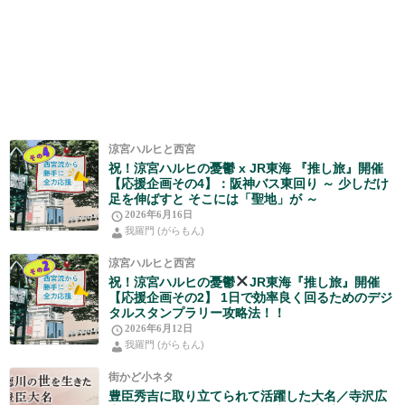
涼宮ハルヒと西宮
祝！涼宮ハルヒの憂鬱 x JR東海 『推し旅』開催
【応援企画その4】：阪神バス東回り ～ 少しだけ
足を伸ばすと そこには「聖地」が ～
2026年6月16日
我羅門 (がらもん)
涼宮ハルヒと西宮
祝！涼宮ハルヒの憂鬱
JR東海『推し旅』開催
【応援企画その2】 1日で効率良く回るためのデジ
タルスタンプラリー攻略法！！
2026年6月12日
我羅門 (がらもん)
街かど小ネタ
豊臣秀吉に取り立てられて活躍した大名／寺沢広