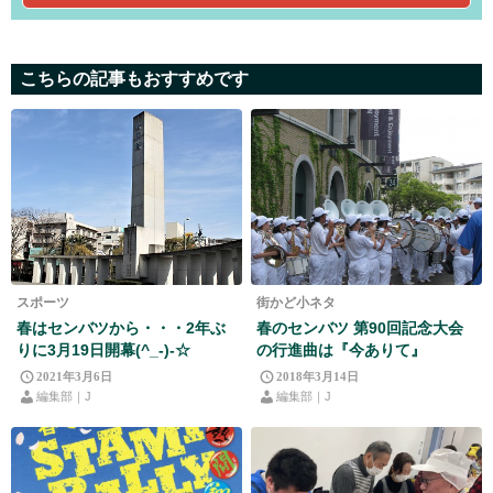
こちらの記事もおすすめです
スポーツ
街かど小ネタ
春はセンバツから・・・2年ぶ
春のセンバツ 第90回記念大会
りに3月19日開幕(^_-)-☆
の行進曲は『今ありて』
2021年3月6日
2018年3月14日
編集部｜J
編集部｜J