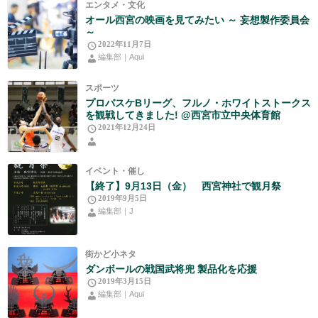
エンタメ・文化
オール西宮の映画を見てみたい ～ 妄想製作委員会
～
2022年11月7日
編集部｜Aqui
スポーツ
プロバスケBリーグ、フルノ・ホワイトストークス
を観戦してきました! @西宮市立中央体育館
2021年12月24日
イベント・催し
【終了】9月13日（金） 西宮神社で観月祭
2019年9月5日
編集部｜J
街かど小ネタ
ダンボールの戦国武将兜 製品化を応援
2019年3月15日
編集部｜Aqui