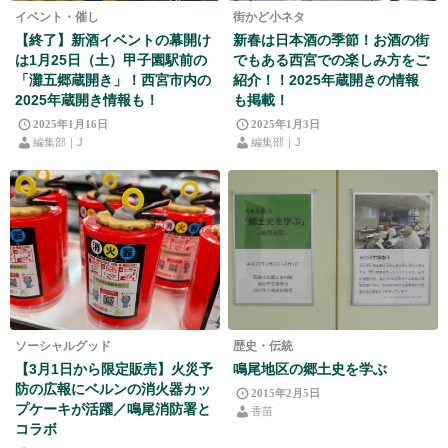
イベント・催し
街かど小ネタ
【終了】新酒イベントの幕開け
新春は日本酒の季節！お酒の街
は1月25日（土）甲子園駅前の
でもある西宮での楽しみ方をご
「灘五郷蔵開き」！西宮市内の
紹介！！2025年蔵開きの情報
2025年蔵開き情報も！
も掲載！
2025年1月16日
2025年1月3日
編集部｜J
編集部｜J
ソーシャルグッド
歴史・伝統
【3月1日から限定販売】火災予
鳴尾地区の郷土史を学ぶ
防の広報にベルンの消火器カッ
2015年2月5日
プケーキが活躍／鳴尾消防署と
香苗
コラボ