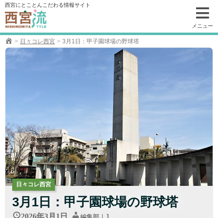
コ
西宮にとことんこだわる情報サイト
ン
テ
メニュー
ン
日々コレ西宮
3月1日：甲子園球場の野球塔
ツ
へ
移
動
日々コレ西宮
3月1日：甲子園球場の野球塔
2026年3月1日
編集部｜J