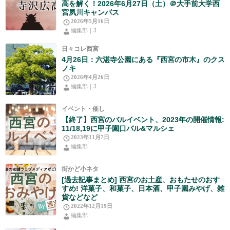
高を解く！2026年6月27日（土）＠大手前大学西
宮夙川キャンパス
2026年5月16日
編集部｜J
日々コレ西宮
4月26日：六湛寺公園にある『西宮の市木』のクス
ノキ
2026年4月26日
編集部｜J
イベント・催し
【終了】西宮のバルイベント、2023年の開催情報:
11/18,19に甲子園口バル&マルシェ
2023年11月7日
編集部
街かど小ネタ
[過去記事まとめ] 西宮のお土産、おもたせのおす
すめ! 洋菓子、和菓子、日本酒、甲子園みやげ、雑
貨などなど
2022年12月19日
編集部