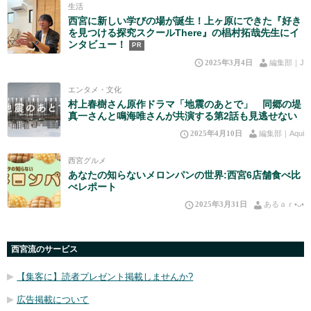
生活
西宮に新しい学びの場が誕生！上ヶ原にできた『好き
を見つける探究スクールThere』の椙村拓哉先生にイ
ンタビュー！
PR
2025年3月4日
編集部｜J
エンタメ・文化
村上春樹さん原作ドラマ「地震のあとで」 同郷の堤
真一さんと鳴海唯さんが共演する第2話も見逃せない
2025年4月10日
編集部｜Aqui
西宮グルメ
あなたの知らないメロンパンの世界:西宮6店舗食べ比
べレポート
2025年3月31日
あるａｒ•⁠ᴗ⁠•⁠
西宮流のサービス
【集客に】読者プレゼント掲載しませんか?
広告掲載について