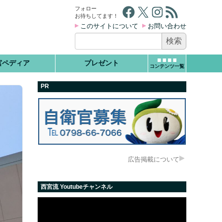
Facebook
X
Instagram
RSS フィード
フォロー
お待ちしてます！
このサイトについて
お問い合わせ
検
索:
宮ペディア
プレゼント
コンテンツ一覧
PR
広告掲載について
西宮流 Youtubeチャンネル