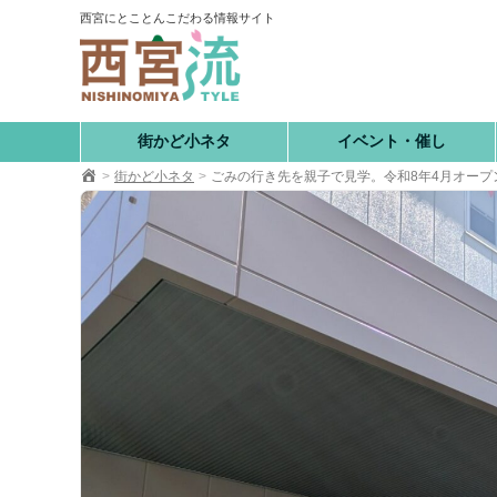
コ
西宮にとことんこだわる情報サイト
ン
テ
ン
ツ
へ
街かど小ネタ
イベント・催し
移
街かど小ネタ
ごみの行き先を親子で見学。令和8年4月オー
動