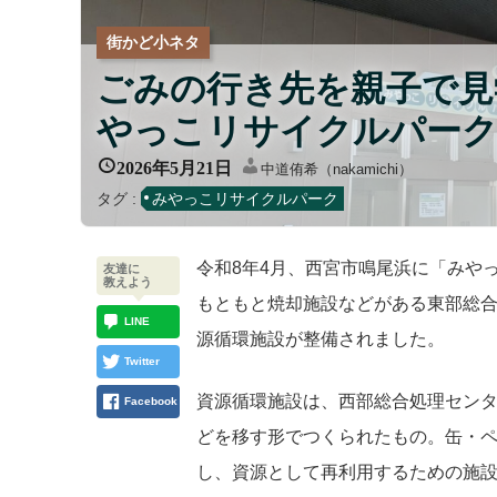
街かど小ネタ
ごみの行き先を親子で見
やっこリサイクルパー
2026年5月21日
中道侑希（nakamichi）
タグ :
みやっこリサイクルパーク
令和8年4月、西宮市鳴尾浜に「みや
友達に
教えよう
もともと焼却施設などがある東部総
LINE
源循環施設が整備されました。
Twitter
資源循環施設は、西部総合処理セン
Facebook
どを移す形でつくられたもの。缶・
し、資源として再利用するための施