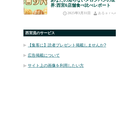
界:西宮6店舗食べ比べレポート
2025年3月31日
あるａｒ•⁠ᴗ⁠•⁠
西宮流のサービス
【集客に】読者プレゼント掲載しませんか?
広告掲載について
サイト上の画像を利用したい方