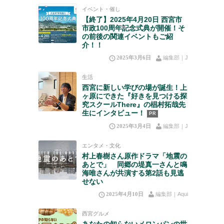
イベント・催し
【終了】2025年4月20日 西宮市
市政100周年記念式典が開催！そ
の前後の関連イベントもご紹
介！！
2025年3月6日
編集部｜J
生活
西宮に新しい学びの場が誕生！上
ヶ原にできた『好きを見つける探
究スクールThere』の椙村拓哉先
生にインタビュー！
PR
2025年3月4日
編集部｜J
エンタメ・文化
村上春樹さん原作ドラマ「地震の
あとで」 同郷の堤真一さんと鳴
海唯さんが共演する第2話も見逃
せない
2025年4月10日
編集部｜Aqui
西宮グルメ
あなたの知らないメロンパンの世