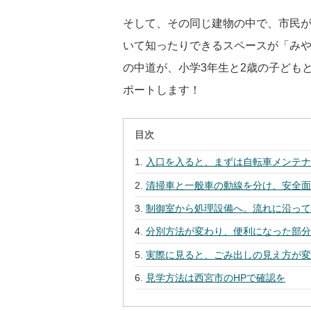
そして、その同じ建物の中で、市民
いて知ったりできるスペースが「み
の中道が、小学3年生と2歳の子ども
ポートします！
目次
入口を入ると、まずは自転車メンテ
清掃車と一般車の動線を分け、安全
制御室から処理設備へ。流れに沿っ
分別方法が変わり、便利になった部
実際に見ると、ごみ出しの見え方が
見学方法は西宮市のHPで確認を