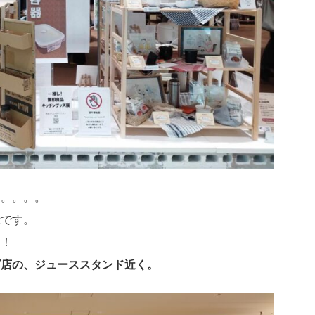
。。。。。
示です。
！！
ズ店の、ジューススタンド近く。