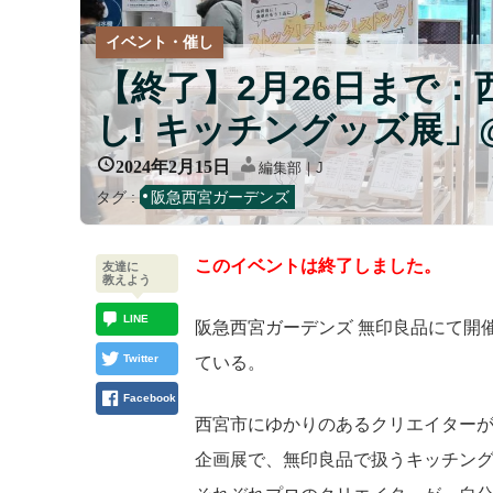
イベント・催し
【終了】2月26日まで
し! キッチングッズ展
2024年2月15日
編集部｜J
タグ :
阪急西宮ガーデンズ
このイベントは終了しました。
友達に
教えよう
LINE
阪急西宮ガーデンズ 無印良品にて開
Twitter
ている。
Facebook
西宮市にゆかりのあるクリエイター
企画展で、無印良品で扱うキッチン