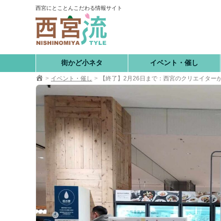
コ
西宮にとことんこだわる情報サイト
ン
テ
ン
ツ
へ
街かど小ネタ
イベント・催し
移
イベント・催し
【終了】2月26日まで：西宮のクリエイター
動