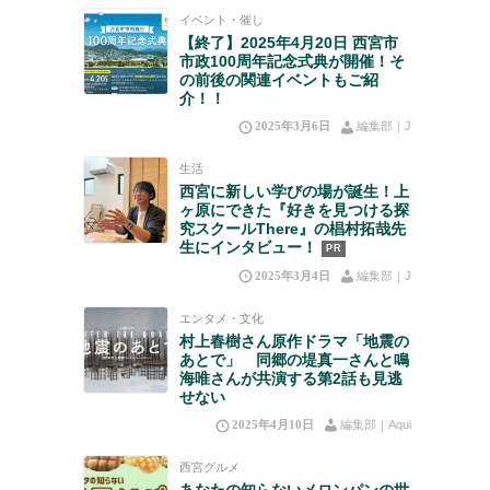
イベント・催し
【終了】2025年4月20日 西宮市
市政100周年記念式典が開催！そ
の前後の関連イベントもご紹
介！！
2025年3月6日
編集部｜J
生活
西宮に新しい学びの場が誕生！上
ヶ原にできた『好きを見つける探
究スクールThere』の椙村拓哉先
生にインタビュー！
PR
2025年3月4日
編集部｜J
エンタメ・文化
村上春樹さん原作ドラマ「地震の
あとで」 同郷の堤真一さんと鳴
海唯さんが共演する第2話も見逃
せない
2025年4月10日
編集部｜Aqui
西宮グルメ
あなたの知らないメロンパンの世