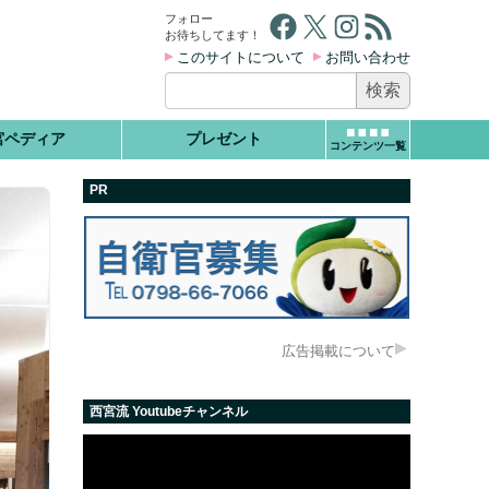
Facebook
X
Instagram
RSS フィード
フォロー
お待ちしてます！
このサイトについて
お問い合わせ
検
索:
宮ペディア
プレゼント
コンテンツ一覧
PR
広告掲載について
西宮流 Youtubeチャンネル