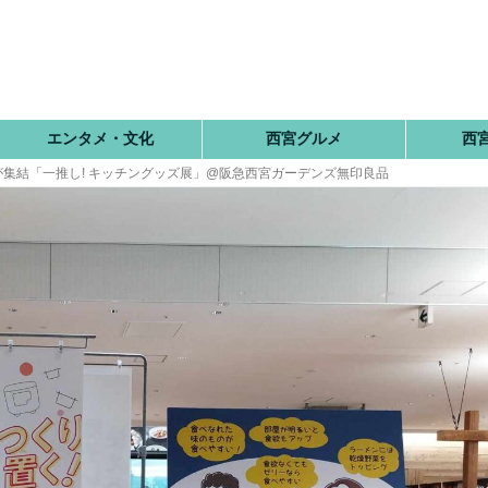
エンタメ・文化
西宮グルメ
西
が集結「一推し! キッチングッズ展」@阪急西宮ガーデンズ無印良品