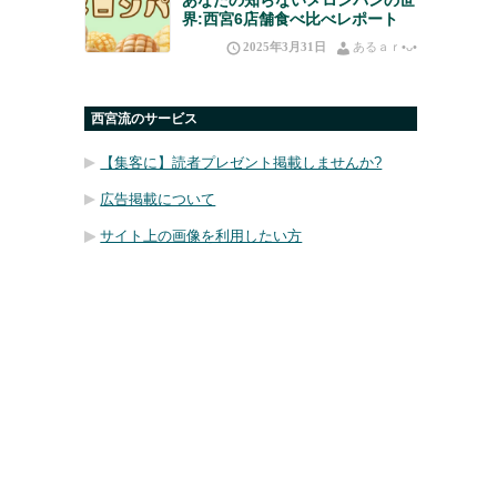
界:西宮6店舗食べ比べレポート
2025年3月31日
あるａｒ•⁠ᴗ⁠•⁠
西宮流のサービス
【集客に】読者プレゼント掲載しませんか?
広告掲載について
サイト上の画像を利用したい方