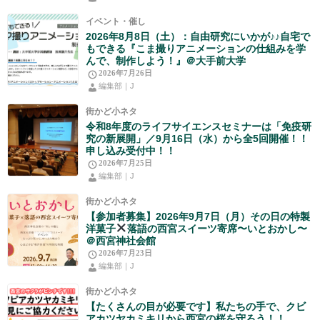
イベント・催し
2026年8月8日（土）：自由研究にいかが♪♪自宅で
もできる『こま撮りアニメーションの仕組みを学
んで、制作しよう！』＠大手前大学
2026年7月26日
編集部｜J
街かど小ネタ
令和8年度のライフサイエンスセミナーは「免疫研
究の新展開」／9月16日（水）から全5回開催！！
申し込み受付中！！
2026年7月25日
編集部｜J
街かど小ネタ
【参加者募集】2026年9月7日（月）その日の特製
洋菓子
落語の西宮スイーツ寄席〜いとおかし〜
＠西宮神社会館
2026年7月23日
編集部｜J
街かど小ネタ
【たくさんの目が必要です】私たちの手で、クビ
アカツヤカミキリから西宮の桜を守ろう！！