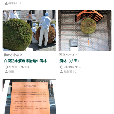
編集部｜J
街かど小ネタ
西宮ペディア
白鹿記念酒造博物館の酒林
酒林（杉玉）
2021年10月28日
2020年7月5日
香苗
編集部｜J