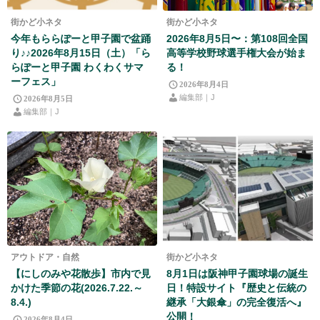
街かど小ネタ
街かど小ネタ
今年もららぽーと甲子園で盆踊
2026年8月5日〜：第108回全国
り♪♪2026年8月15日（土）「ら
高等学校野球選手権大会が始ま
らぽーと甲子園 わくわくサマ
る！
ーフェス」
2026年8月4日
編集部｜J
2026年8月5日
編集部｜J
アウトドア・自然
街かど小ネタ
【にしのみや花散歩】市内で見
8月1日は阪神甲子園球場の誕生
かけた季節の花(2026.7.22.～
日！特設サイト『歴史と伝統の
8.4.)
継承「大銀傘」の完全復活へ』
公開！
2026年8月4日