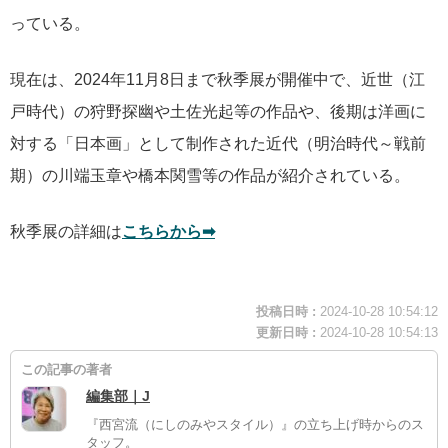
っている。
現在は、2024年11月8日まで秋季展が開催中で、近世（江
戸時代）の狩野探幽や土佐光起等の作品や、後期は洋画に
対する「日本画」として制作された近代（明治時代～戦前
期）の川端玉章や橋本関雪等の作品が紹介されている。
秋季展の詳細は
こちらから➡
投稿日時 :
2024-10-28 10:54:12
更新日時 :
2024-10-28 10:54:13
この記事の著者
編集部｜J
『西宮流（にしのみやスタイル）』の立ち上げ時からのス
タッフ。