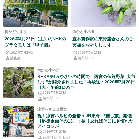
街かど小ネタ
街かど小ネタ
2026年8月22日（土）のNHKの
直木賞作家の東野圭吾さんのご
ブラタモリは『甲子園』
冥福をお祈りします。
2026年7月28日
2026年7月27日
編集部｜J
編集部｜J
街かど小ネタ
NHKEテレ/やさいの時間で、西宮の伝統野菜”大市
なす”が紹介されました！再放送：2026年7月28日
（火）午前11:05〜
2026年7月27日
編集部｜J
涼宮ハルヒと西宮
祝！涼宮ハルヒの憂鬱 x JR東海 『推し旅』開催
【応援企画その13】：振り返ればそこに見慣れた
アイコンが
2026年7月27日
我羅門 (がらもん)