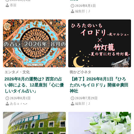
香苗
2026年8月1日
編集部｜J
エンタメ・文化
街かど小ネタ
2026年8月の運勢は? 西宮の占
【終了】2026年8月1日『ひろ
い師による、12星座別「心に優
たのいちイロドリ』開催＠廣田
しいタイル占い」
神社
2026年8月1日
2026年7月29日
あるａｒ•⁠ᴗ⁠•⁠
編集部｜J