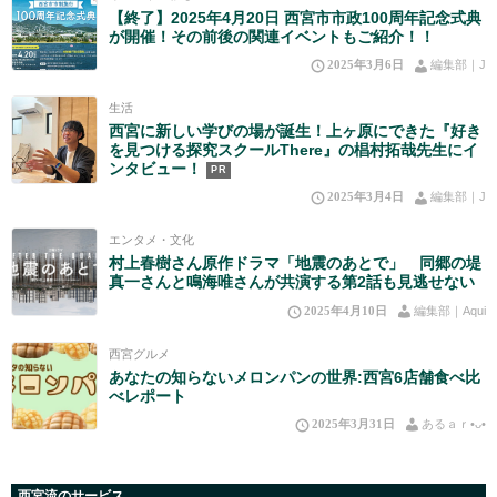
【終了】2025年4月20日 西宮市市政100周年記念式典
が開催！その前後の関連イベントもご紹介！！
2025年3月6日
編集部｜J
生活
西宮に新しい学びの場が誕生！上ヶ原にできた『好き
を見つける探究スクールThere』の椙村拓哉先生にイ
ンタビュー！
PR
2025年3月4日
編集部｜J
エンタメ・文化
村上春樹さん原作ドラマ「地震のあとで」 同郷の堤
真一さんと鳴海唯さんが共演する第2話も見逃せない
2025年4月10日
編集部｜Aqui
西宮グルメ
あなたの知らないメロンパンの世界:西宮6店舗食べ比
べレポート
2025年3月31日
あるａｒ•⁠ᴗ⁠•⁠
西宮流のサービス