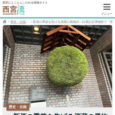
コ
西宮にとことんこだわる情報サイト
ン
テ
メニュー
ン
歴史・伝統
～新酒の季節を告げる酒蔵の風物詩～白鹿記念博物館で「酒
ツ
へ
移
動
歴史・伝統