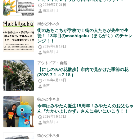
2026年7月21日
編集部｜J
街かど小ネタ
街のあちこちが学校で！街の人たちが先生で生
徒！！3年目のmachigaku（まちがく）のチャレ
ンジ！！
2026年7月19日
編集部｜J
アウトドア・自然
【にしのみや花散歩】市内で見かけた季節の花
(2026.7.1.～7.18.)
2026年7月18日
香苗
街かど小ネタ
今年はみやたん誕生15周年！みやたんのお父ちゃ
ん『たかいよしかず』さんに会いにいこう！！
2026年7月17日
編集部｜J
街かど小ネタ