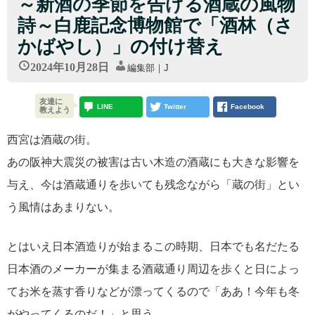
～新酒の季節を告げる酒蔵の風物
詩～白鹿記念博物館で「酒林（さ
かばやし）」の付け替え
2024年10月28日
編集部｜J
友達に
LINE
Twitter
Facebook
教えよう
西宮は酒蔵の街。
あの阪神大震災の被害は古い木造の酒蔵にも大きな影響を
与え、今は酒蔵通りを歩いても残念ながら「蔵の街」とい
う風情はあまりない。
とはいえ日本酒造りが始まるこの時期、日本でも名だたる
日本酒のメーカーが集まる酒蔵通り周辺を歩くと日によっ
てお米を蒸す香りなどが漂ってくるので「ああ！今年も冬
がやってくるのだ！」と思う。