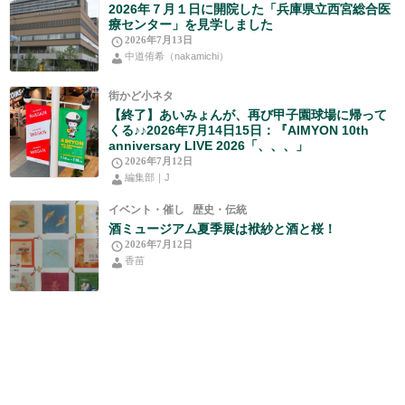
2026年７月１日に開院した「兵庫県立西宮総合医
療センター」を見学しました
2026年7月13日
中道侑希（nakamichi）
街かど小ネタ
【終了】あいみょんが、再び甲子園球場に帰って
くる♪♪2026年7月14日15日：『AIMYON 10th
anniversary LIVE 2026「、、、」
2026年7月12日
編集部｜J
イベント・催し
歴史・伝統
酒ミュージアム夏季展は袱紗と酒と桜！
2026年7月12日
香苗