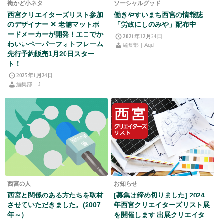
街かど小ネタ
ソーシャルグッド
西宮クリエイターズリスト参加
働きやすいまち西宮の情報誌
のデザイナー ✕ 老舗マットボ
「労政にしのみや」配布中
ードメーカーが開発！エコでか
2021年12月24日
わいいペーパーフォトフレーム
編集部｜Aqui
先行予約販売1月20日スター
ト！
2025年1月24日
編集部｜J
西宮の人
お知らせ
西宮と関係のある方たちを取材
[募集は締め切りました] 2024
させていただきました。(2007
年西宮クリエイターズリスト展
年～）
を開催します 出展クリエイタ