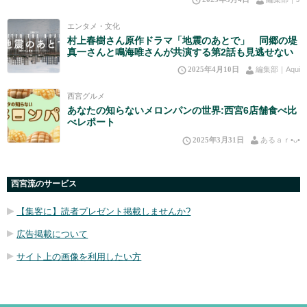
エンタメ・文化
村上春樹さん原作ドラマ「地震のあとで」 同郷の堤
真一さんと鳴海唯さんが共演する第2話も見逃せない
2025年4月10日
編集部｜Aqui
西宮グルメ
あなたの知らないメロンパンの世界:西宮6店舗食べ比
べレポート
2025年3月31日
あるａｒ•⁠ᴗ⁠•⁠
西宮流のサービス
【集客に】読者プレゼント掲載しませんか?
広告掲載について
サイト上の画像を利用したい方