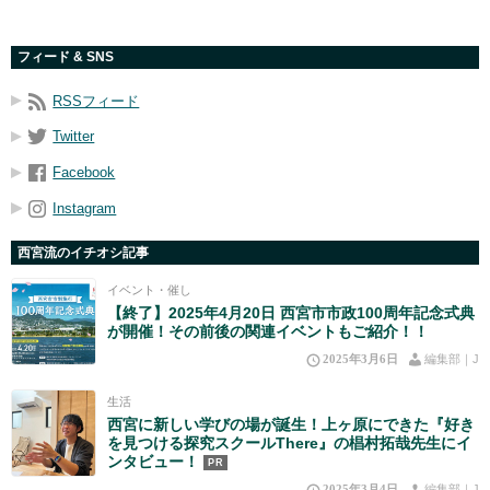
フィード & SNS
RSSフィード
Twitter
Facebook
Instagram
西宮流のイチオシ記事
イベント・催し
【終了】2025年4月20日 西宮市市政100周年記念式典
が開催！その前後の関連イベントもご紹介！！
2025年3月6日
編集部｜J
生活
西宮に新しい学びの場が誕生！上ヶ原にできた『好き
を見つける探究スクールThere』の椙村拓哉先生にイ
ンタビュー！
PR
2025年3月4日
編集部｜J