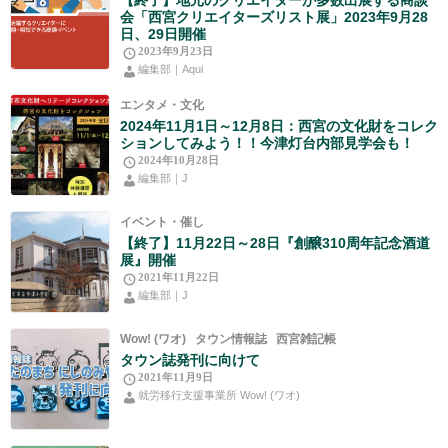
会「西宮クリエイターズリスト展」2023年9月28
日、29日開催
2023年9月23日
編集部｜Aqui
エンタメ・文化
2024年11月1日～12月8日：西宮の文化財をコレク
ションしてみよう！！今津灯台内部見学会も！
2024年10月28日
編集部｜J
イベント・催し
【終了】11月22日～28日『創醸310周年記念酒道
展』開催
2021年11月22日
編集部｜J
Wow! (ワオ)
タウン情報誌
西宮雑記帳
タウン誌発刊に向けて
2021年11月9日
就労移行支援事業所 Wow! (ワオ)