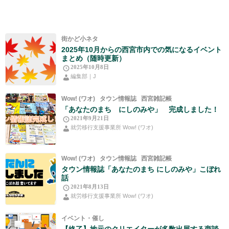
街かど小ネタ
2025年10月からの西宮市内での気になるイベント
まとめ（随時更新）
2025年10月8日
編集部｜J
Wow! (ワオ)
タウン情報誌
西宮雑記帳
「あなたのまち にしのみや」 完成しました！
2021年9月21日
就労移行支援事業所 Wow! (ワオ)
Wow! (ワオ)
タウン情報誌
西宮雑記帳
タウン情報誌「あなたのまち にしのみや」こぼれ
話
2021年8月13日
就労移行支援事業所 Wow! (ワオ)
イベント・催し
【終了】地元のクリエイターが多数出展する商談