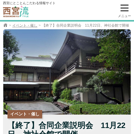
コ
西宮にとことんこだわる情報サイト
ン
テ
メニュー
ン
イベント・催し
【終了】合同企業説明会 11月22日、神社会館で開催
ツ
へ
移
動
イベント・催し
【終了】合同企業説明会 11月22