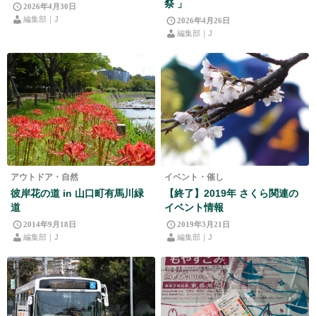
祭 」
2026年4月30日
編集部｜J
2026年4月26日
編集部｜J
アウトドア・自然
イベント・催し
彼岸花の道 in 山口町有馬川緑
【終了】2019年 さくら関連の
道
イベント情報
2014年9月18日
2019年3月21日
編集部｜J
編集部｜J