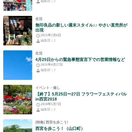
編集部｜J
生活
無印良品の新しい週末スタイル♪♪ やさい直売所が
出現
2021年5月6日
編集部｜J
生活
4月25日からの緊急事態宣言下での営業情報など
2021年4月27日
編集部｜J
イベント・催し
【終了】5月25日〜27日 フラワーフェスティバル
in西宮2018
2018年5月7日
編集部｜J
[特集] 西宮を歩こう!
西宮を歩こう！（山口町）