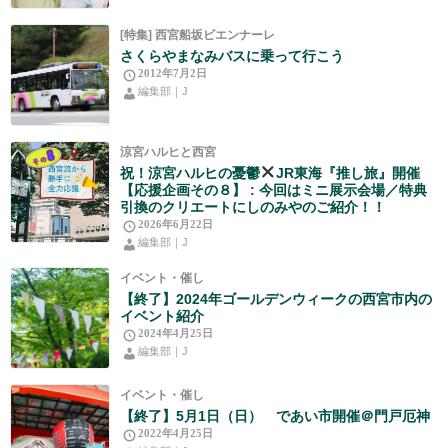
[特集] 西宮船坂ビエンナーレ
さくらやまなみバスに乗って行こう
2012年7月2日
編集部｜J
涼宮ハルヒと西宮
祝！涼宮ハルヒの憂鬱
JR東海『推し旅』開催
【応援企画その８】 : 今回はミニ展示会場／特典
引換のクリエートにしのみやのご紹介！！
2026年6月22日
編集部｜J
イベント・催し
【終了】2024年ゴールデンウィークの西宮市内の
イベント紹介
2024年4月25日
編集部｜J
イベント・催し
【終了】5月1日（日） であい市開催＠門戸厄神
2022年4月25日