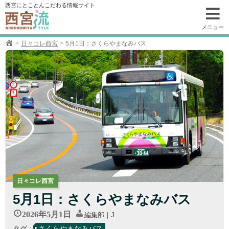
コ
西宮にとことんこだわる情報サイト
ン
テ
メニュー
ン
日々コレ西宮
5月1日：さくらやまなみバス
ツ
へ
移
動
日々コレ西宮
5月1日：さくらやまなみバス
2026年5月1日
編集部｜J
タグ :
さくらやまなみバス