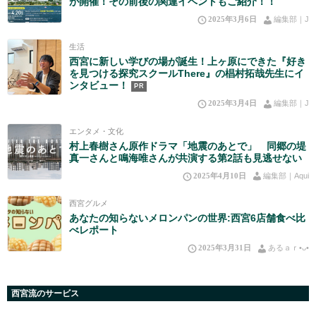
が開催！その前後の関連イベントもご紹介！！
2025年3月6日
編集部｜J
生活
西宮に新しい学びの場が誕生！上ヶ原にできた『好き
を見つける探究スクールThere』の椙村拓哉先生にイ
ンタビュー！
PR
2025年3月4日
編集部｜J
エンタメ・文化
村上春樹さん原作ドラマ「地震のあとで」 同郷の堤
真一さんと鳴海唯さんが共演する第2話も見逃せない
2025年4月10日
編集部｜Aqui
西宮グルメ
あなたの知らないメロンパンの世界:西宮6店舗食べ比
べレポート
2025年3月31日
あるａｒ•⁠ᴗ⁠•⁠
西宮流のサービス