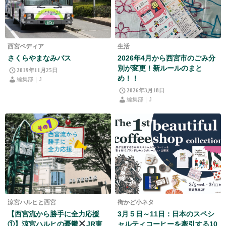
西宮ペディア
生活
さくらやまなみバス
2026年4月から西宮市のごみ分
別が変更！新ルールのまと
2019年11月25日
め！！
編集部｜J
2026年3月18日
編集部｜J
涼宮ハルヒと西宮
街かど小ネタ
【西宮流から勝手に全力応援
3月５日～11日：日本のスペシ
①】涼宮ハルヒの憂鬱
JR東
ャルティコーヒーを牽引する10