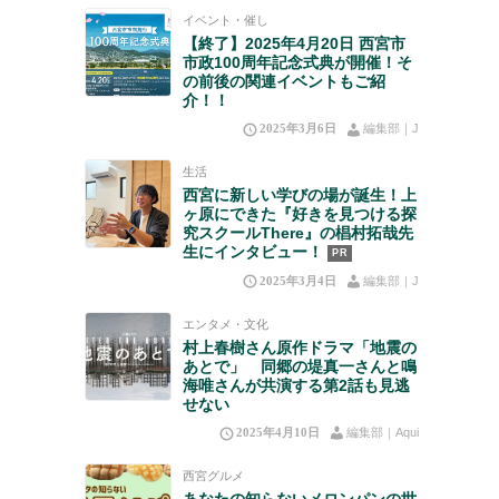
イベント・催し
【終了】2025年4月20日 西宮市
市政100周年記念式典が開催！そ
の前後の関連イベントもご紹
介！！
2025年3月6日
編集部｜J
生活
西宮に新しい学びの場が誕生！上
ヶ原にできた『好きを見つける探
究スクールThere』の椙村拓哉先
生にインタビュー！
PR
2025年3月4日
編集部｜J
エンタメ・文化
村上春樹さん原作ドラマ「地震の
あとで」 同郷の堤真一さんと鳴
海唯さんが共演する第2話も見逃
せない
2025年4月10日
編集部｜Aqui
西宮グルメ
あなたの知らないメロンパンの世