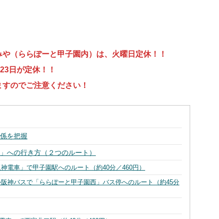
みや（ららぽーと甲子園内）は、火曜日定休！！
23日が定休！！
ますのでご注意ください！
関係を把握
や」への行き方（２つのルート）
「阪神電車」で甲子園駅へのルート（約40分／460円）
➡︎阪神バスで「ららぽーと甲子園西」バス停へのルート（約45分