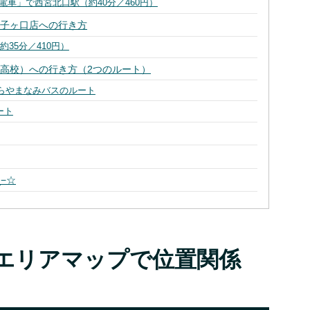
電車」で西宮北口駅（約40分／460円）
獅子ヶ口店への行き方
35分／410円）
高校）への行き方（2つのルート）
くらやまなみバスのルート
ート
−☆
エリアマップで位置関係