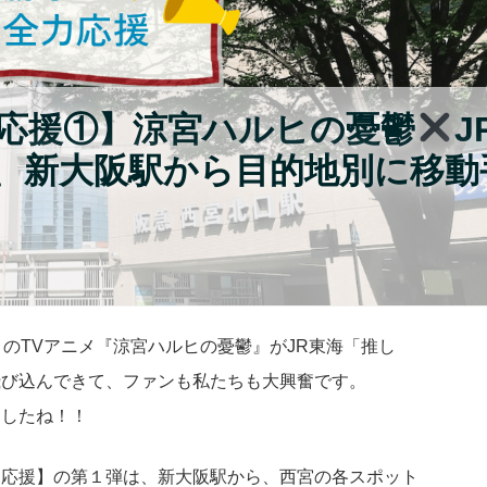
応援①】涼宮ハルヒの憂鬱
J
は、新大阪駅から目的地別に移動
りのTVアニメ『涼宮ハルヒの憂鬱』がJR東海「推し
飛び込んできて、ファンも私たちも大興奮です。
ましたね！！
力応援】の第１弾は、新大阪駅から、西宮の各スポット