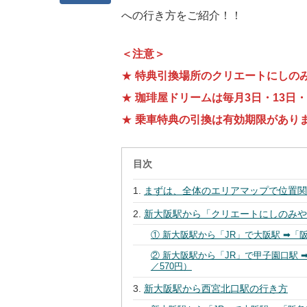
への行き方をご紹介！！
＜注意＞
★
特典引換場所のクリエートにしの
★
珈琲屋ドリームは毎月3日・13日・
★
乗車特典の引換は有効期限があり
目次
まずは、全体のエリアマップで位置
新大阪駅から「クリエートにしのみ
① 新大阪駅から「JR」で大阪駅 ➡︎
② 新大阪駅から「JR」で甲子園口駅 
／570円）
新大阪駅から西宮北口駅の行き方