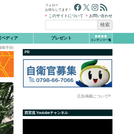
Facebook
X
Instagram
RSS フィード
フォロー
お待ちしてます！
このサイトについて
お問い合わせ
検
索:
宮ペディア
プレゼント
コンテンツ一覧
に移動手段のご案内！！
PR
広告掲載について
西宮流 Youtubeチャンネル