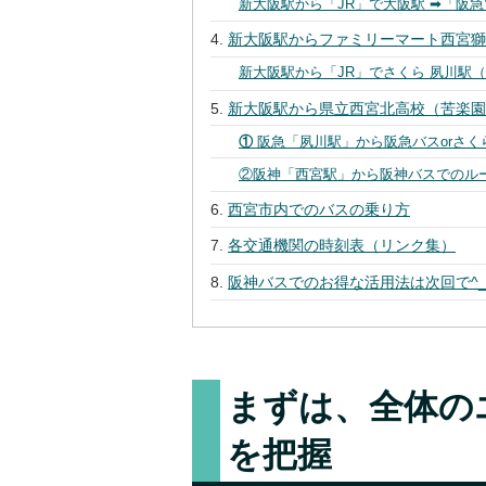
新大阪駅から「JR」で大阪駅 ➡︎「阪急
新大阪駅からファミリーマート西宮
新大阪駅から「JR」でさくら 夙川駅（約
新大阪駅から県立西宮北高校（苦楽園
①
阪急「夙川駅」から阪急バスorさ
②阪神「西宮駅」から阪神バスでのル
西宮市内でのバスの乗り方
各交通機関の時刻表（リンク集）
阪神バスでのお得な活用法は次回で^_
まずは、全体の
を把握