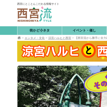
コ
西宮にとことんこだわる情報サイト
ン
テ
ン
ツ
へ
街かど小ネタ
イベント・催し
移
エンタメ・文化
涼宮ハルヒと西宮
【西宮流から勝手に全力
動