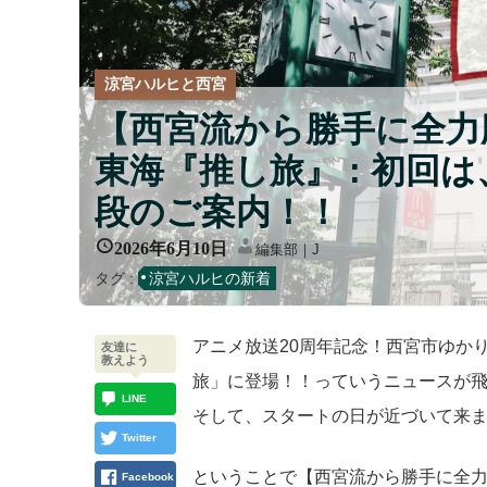
涼宮ハルヒと西宮
【西宮流から勝手に全力
東海『推し旅』 : 初回
段のご案内！！
2026年6月10日
編集部｜J
タグ :
涼宮ハルヒの新着
アニメ放送20周年記念！西宮市ゆか
友達に
教えよう
旅」に登場！！っていうニュースが
LINE
そして、スタートの日が近づいて来
Twitter
ということで【西宮流から勝手に全
Facebook