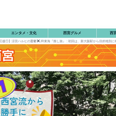
エンタメ・文化
西宮グルメ
西
応援①】涼宮ハルヒの憂鬱
JR東海『推し旅』 : 初回は、新大阪駅から目的地別