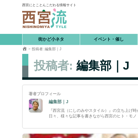
コ
西宮にとことんこだわる情報サイト
ン
テ
ン
ツ
へ
街かど小ネタ
イベント・催し
移
投稿者: 編集部｜J
動
投稿者:
編集部｜J
著者プロフィール
編集部｜J
『西宮流（にしのみやスタイル）』の立ち上げ時
日々、様々な記事を書きながら西宮のヒト・モノ