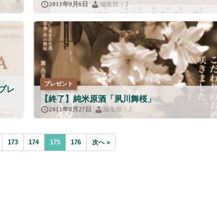
編集部｜J
2011年9月6日
プレゼント
プレ
【終了】純米原酒「夙川舞桜」
編集部｜J
2011年8月27日
173
174
175
176
次へ »