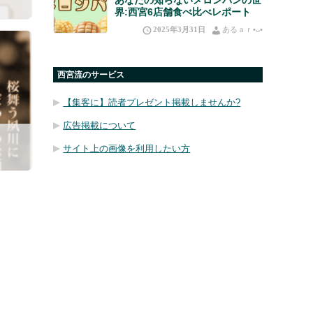
界:西宮6店舗食べ比べレポート
2025年3月31日
あるａｒ•⁠ᴗ⁠•⁠
西宮流のサービス
【集客に】読者プレゼント掲載しませんか?
広告掲載について
サイト上の画像を利用したい方