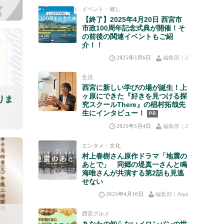
イベント・催し
【終了】2025年4月20日 西宮市
市政100周年記念式典が開催！そ
の前後の関連イベントもご紹
介！！
2025年3月6日
編集部｜J
生活
西宮に新しい学びの場が誕生！上
ヶ原にできた『好きを見つける探
りま
究スクールThere』の椙村拓哉先
生にインタビュー！
PR
2025年3月4日
編集部｜J
エンタメ・文化
村上春樹さん原作ドラマ「地震の
あとで」 同郷の堤真一さんと鳴
海唯さんが共演する第2話も見逃
せない
2025年4月10日
編集部｜Aqui
西宮グルメ
あなたの知らないメロンパンの世