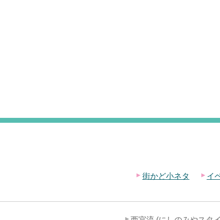
街かど小ネタ
イ
西宮流 (にしのみやスタイ