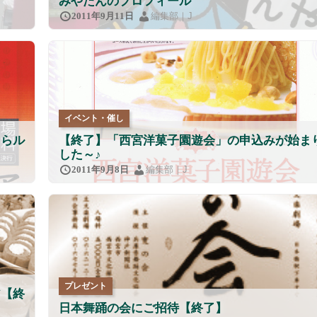
みやたんのプロフィール
編集部｜J
2011年9月11日
イベント・催し
ぐらル
【終了】「西宮洋菓子園遊会」の申込みが始ま
した～♪
編集部｜J
2011年9月8日
プレゼント
ア【終
日本舞踊の会にご招待【終了】