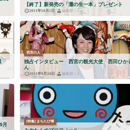
【終了】新発売の「灘の生一本」プレゼント
編集部｜J
2011年10月1日
西宮の人
様
独占インタビュー 西宮の観光大使 西田ひか
ん
編集部｜J
2011年9月24日
[特集] まちたび博
9月