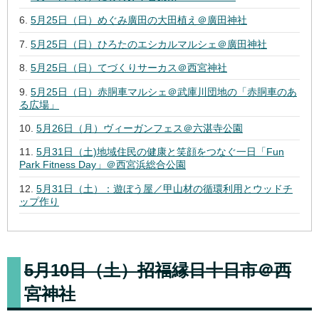
5月25日（日）めぐみ廣田の大田植え＠廣田神社
5月25日（日）ひろたのエシカルマルシェ＠廣田神社
5月25日（日）てづくりサーカス＠西宮神社
5月25日（日）赤胴車マルシェ＠武庫川団地の「赤胴車のあ
る広場」
5月26日（月）ヴィーガンフェス＠六湛寺公園
5月31日（土)地域住民の健康と笑顔をつなぐ一日「Fun
Park Fitness Day」＠西宮浜総合公園
5月31日（土）：遊ぼう屋／甲山材の循環利用とウッドチ
ップ作り
5月10日（土）招福縁日十日市＠西
宮神社