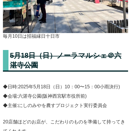
毎月10日は招福縁日十日市
5月18日（日）ノーラマルシェ＠六
湛寺公園
◆日時:2025年5月18日（日）10：00〜15：00小雨決行)
◆会場:六湛寺公園(阪神西宮駅市役所前)
◆主催:にしのみやを農すプロジェクト実行委員会
20店舗ほどのお店が、こだわりのものを準備して持ってき