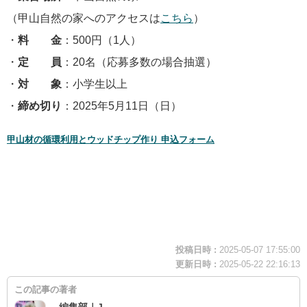
（甲山自然の家へのアクセスは
こちら
）
・
料 金
：500円（1人）
・
定 員
：20名（応募多数の場合抽選）
・
対 象
：小学生以上
・
締め切り
：2025年5月11日（日）
甲山材の循環利用とウッドチップ作り 申込フォーム
投稿日時 :
2025-05-07 17:55:00
更新日時 :
2025-05-22 22:16:13
この記事の著者