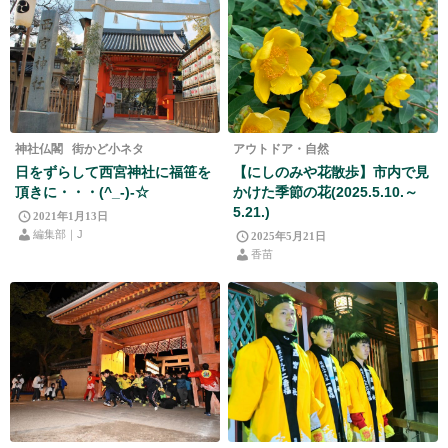
神社仏閣
街かど小ネタ
アウトドア・自然
日をずらして西宮神社に福笹を
【にしのみや花散歩】市内で見
頂きに・・・(^_-)-☆
かけた季節の花(2025.5.10.～
5.21.)
2021年1月13日
編集部｜J
2025年5月21日
香苗