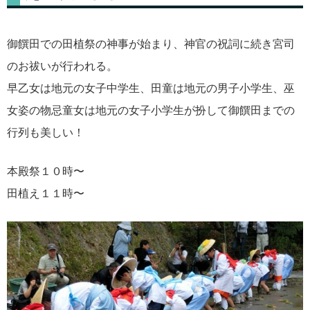
御饌田での田植祭の神事が始まり、神官の祝詞に続き宮司
のお祓いが行われる。
早乙女は地元の女子中学生、田童は地元の男子小学生、巫
女姿の物忌童女は地元の女子小学生が扮して御饌田までの
行列も美しい！
本殿祭１０時〜
田植え１１時〜