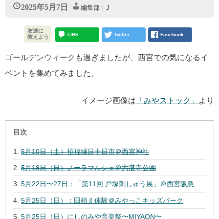
2025年5月7日
編集部｜J
友達に
LINE
Twitter
Facebook
教えよう
ゴールデンウィークも過ぎましたが、西宮での気になるイ
ベントを集めてみました。
イメージ画像は
「みやストック」
より
目次
5月10日（土）招福縁日十日市＠西宮神社
5月18日（日）ノーラマルシェ＠六湛寺公園
5月22日〜27日：「第11回 戸塚刺しゅう展」＠西宮阪急
5月25日（日）：田植え体験＠みやっこキッズパーク
5月25日（日）にしのみや⾳楽祭〜MIYAON〜