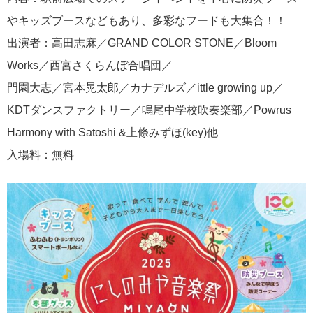
やキッズブースなどもあり、多彩なフードも大集合！！
出演者：高田志麻／GRAND COLOR STONE／Bloom
Works／西宮さくらんぼ合唱団／
門園大志／宮本晃太郎／カナデルズ／ittle growing up／
KDTダンスファクトリー／鳴尾中学校吹奏楽部／Powrus
Harmony with Satoshi &上條みずほ(key)他
入場料：無料