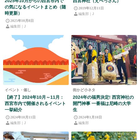
2025年10月からの西宮市内で
西宮神社（えべっさん）
の気になるイベントまとめ（随
2019年12月11日
時更新）
編集部｜J
2025年10月8日
編集部｜J
イベント・催し
街かど小ネタ
【終了】2024年10月～11月：
2024年の福男決定! 西宮神社の
西宮市内で開催されるイベント
開門神事 一番福は尼崎の大学
一挙紹介
生
2024年10月11日
2024年1月10日
編集部｜J
編集部