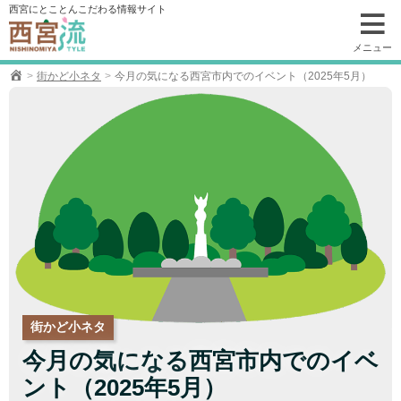
コ
西宮にとことんこだわる情報サイト
ン
テ
メニュー
ン
街かど小ネタ
今月の気になる西宮市内でのイベント（2025年5月）
ツ
へ
移
動
街かど小ネタ
今月の気になる西宮市内でのイベ
ント（2025年5月）