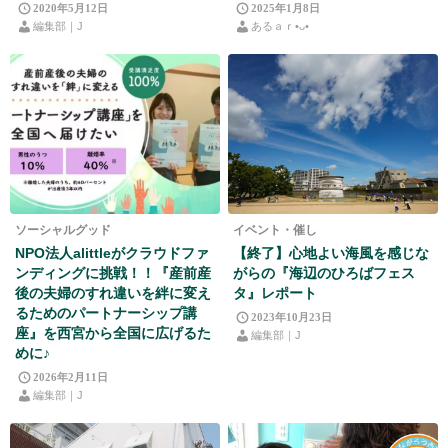
2020年5月12日
2025年1月8日
編集部｜J
あるａｒ•⁠ᴗ⁠•⁠
ソーシャルグッド
イベント・催し
NPO法人alittleがクラウドファ
【終了】心地よい海風を感じな
ンディングに挑戦！！『産前産
がらの『海辺のひろばフェス
後の夫婦のすれ違いを絆に変え
タ』レポート
るためのパートナーシップ講
2023年10月23日
座』を西宮から全国に広げるた
編集部｜J
めに♪
2026年2月11日
編集部｜J