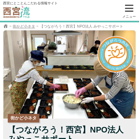
コ
西宮にとことんこだわる情報サイト
ン
テ
メニュー
ン
街かど小ネタ
【つながろう！西宮】NPO法人 みやっこサポート
ツ
へ
移
動
街かど小ネタ
【つながろう！西宮】NPO法人