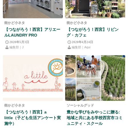
街かど小ネタ
街かど小ネタ
【つながろう！西宮】アリエー
【つながろう！西宮】リビン
ルLAUNDRY PRO
グ・カフェ
2020年5月3日
2020年4月24日
編集部｜J
編集部｜Aqui
街かど小ネタ
ソーシャルグッド
【つながろう！西宮】a
豊かな学びをみやっこに贈る:
little（子ども生活アンケート実
地域と共にある学校西宮市コミ
施中）
ュニティ・スクール