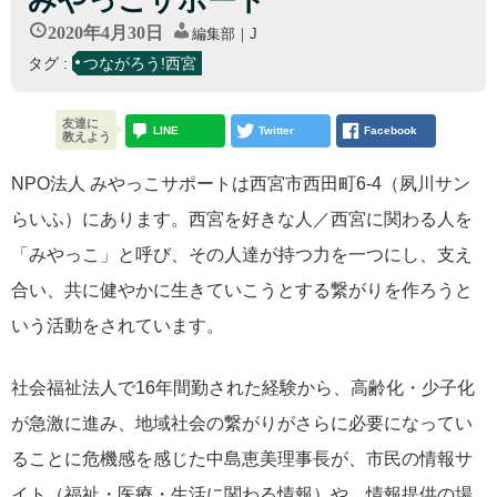
みやっこサポート
2020年4月30日
編集部｜J
タグ :
つながろう!西宮
友達に
LINE
Twitter
Facebook
教えよう
NPO法人 みやっこサポートは西宮市西田町6-4（夙川サン
らいふ）にあります。西宮を好きな人／西宮に関わる人を
「みやっこ」と呼び、その人達が持つ力を一つにし、支え
合い、共に健やかに生きていこうとする繋がりを作ろうと
いう活動をされています。
社会福祉法人で16年間勤された経験から、高齢化・少子化
が急激に進み、地域社会の繋がりがさらに必要になってい
ることに危機感を感じた中島恵美理事長が、市民の情報サ
イト（福祉・医療・生活に関わる情報）や、情報提供の場