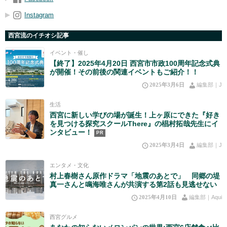
Instagram
西宮流のイチオシ記事
イベント・催し
【終了】2025年4月20日 西宮市市政100周年記念式典
が開催！その前後の関連イベントもご紹介！！
2025年3月6日
編集部｜J
生活
西宮に新しい学びの場が誕生！上ヶ原にできた『好き
を見つける探究スクールThere』の椙村拓哉先生にイ
ンタビュー！
PR
2025年3月4日
編集部｜J
エンタメ・文化
村上春樹さん原作ドラマ「地震のあとで」 同郷の堤
真一さんと鳴海唯さんが共演する第2話も見逃せない
2025年4月10日
編集部｜Aqui
西宮グルメ