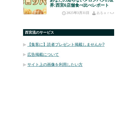
界:西宮6店舗食べ比べレポート
2025年3月31日
あるａｒ•⁠ᴗ⁠•⁠
西宮流のサービス
【集客に】読者プレゼント掲載しませんか?
広告掲載について
サイト上の画像を利用したい方