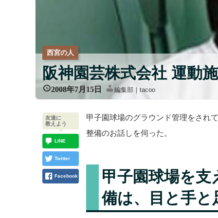
西宮の人
阪神園芸株式会社 運動施
2008年7月15日
編集部｜tacoo
甲子園球場のグラウンド管理をされ
友達に
教えよう
整備のお話しを伺った。
LINE
Twitter
甲子園球場を支
Facebook
備は、目と手と