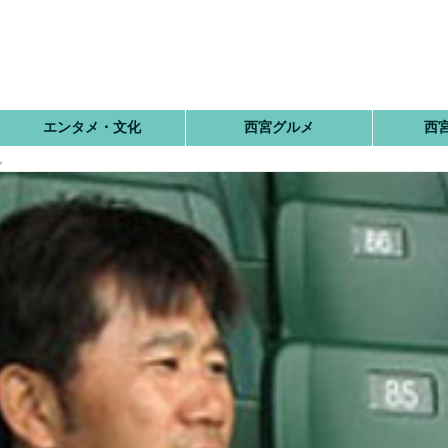
エンタメ・文化
西宮グルメ
西
ん