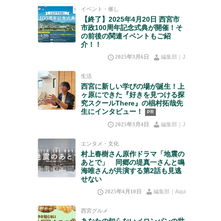
イベント・催し
【終了】2025年4月20日 西宮市
市政100周年記念式典が開催！そ
の前後の関連イベントもご紹
介！！
2025年3月6日
編集部｜J
生活
西宮に新しい学びの場が誕生！上
ヶ原にできた『好きを見つける探
究スクールThere』の椙村拓哉先
生にインタビュー！
PR
2025年3月4日
編集部｜J
エンタメ・文化
村上春樹さん原作ドラマ「地震の
あとで」 同郷の堤真一さんと鳴
海唯さんが共演する第2話も見逃
せない
2025年4月10日
編集部｜Aqui
西宮グルメ
あなたの知らないメロンパンの世