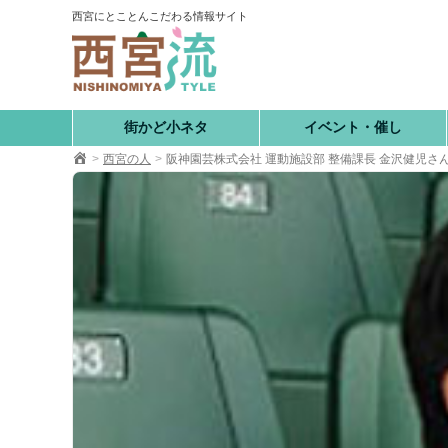
コ
西宮にとことんこだわる情報サイト
ン
テ
ン
ツ
へ
街かど小ネタ
イベント・催し
移
西宮の人
阪神園芸株式会社 運動施設部 整備課長 金沢健児さ
動