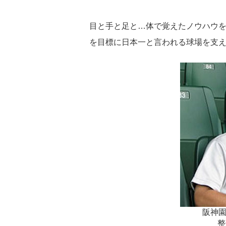
目と手と足と…体で覚えたノウハウ
を目標に日本一と言われる球場を支
阪神園
整備