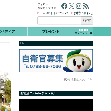
Facebook
X
Instagram
RSS フィード
フォロー
お待ちしてます！
このサイトについて
お問い合わせ
検
索:
宮ペディア
プレゼント
コンテンツ一覧
PR
広告掲載について
西宮流 Youtubeチャンネル