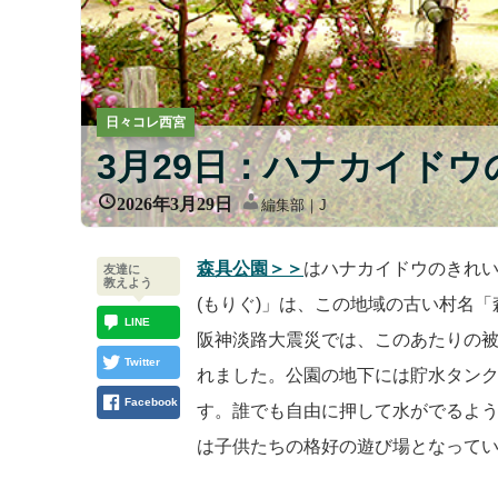
日々コレ西宮
3月29日：ハナカイド
2026年3月29日
編集部｜J
森具公園＞＞
はハナカイドウのきれ
友達に
教えよう
(もりぐ)」は、この地域の古い村名
LINE
阪神淡路大震災では、このあたりの
Twitter
れました。公園の地下には貯水タン
Facebook
す。誰でも自由に押して水がでるよ
は子供たちの格好の遊び場となって