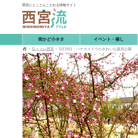
コ
西宮にとことんこだわる情報サイト
ン
テ
ン
ツ
へ
街かど小ネタ
イベント・催し
移
日々コレ西宮
3月29日：ハナカイドウのきれいな森具公園
動