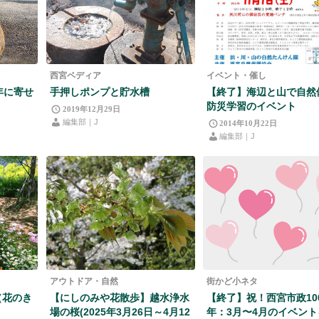
西宮ペディア
イベント・催し
年に寄せ
手押しポンプと貯水槽
【終了】海辺と山で自然
防災学習のイベント
2019年12月29日
編集部｜J
2014年10月22日
編集部｜J
アウトドア・自然
街かど小ネタ
（花のき
【にしのみや花散歩】越水浄水
【終了】祝！西宮市政10
場の桜(2025年3月26日～4月12
年：3月〜4月のイベン