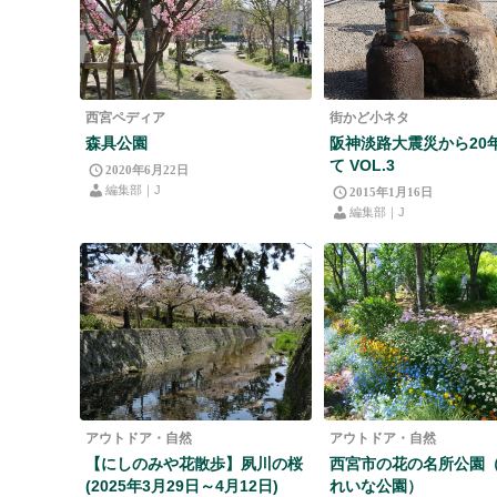
西宮ペディア
街かど小ネタ
森具公園
阪神淡路大震災から20
て VOL.3
2020年6月22日
編集部｜J
2015年1月16日
編集部｜J
アウトドア・自然
アウトドア・自然
【にしのみや花散歩】夙川の桜
西宮市の花の名所公園
(2025年3月29日～4月12日)
れいな公園）