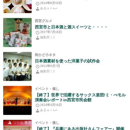
2024年8月10日
あるａｒ•⁠ᴗ⁠•⁠
西宮グルメ
西宮市と日本酒と酒スイーツと・・・・
2017年7月18日
編集部｜J
街かど小ネタ
日本酒素材を使った洋菓子の試作会
2012年9月7日
編集部｜J
イベント・催し
【終了】世界で活躍するサックス楽団!ミ・べモル
演奏会レポートin西宮市民会館
2024年4月16日
あるａｒ•⁠ᴗ⁠•⁠
イベント・催し
【終了】『兵庫にある出版社さんフェアー』開催