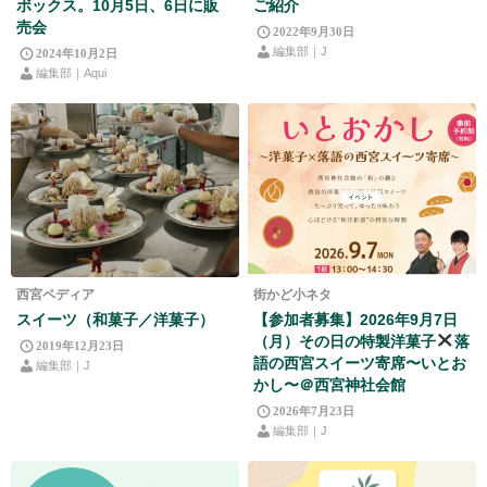
ボックス。10月5日、6日に販
ご紹介
売会
2022年9月30日
編集部｜J
2024年10月2日
編集部｜Aqui
西宮ペディア
街かど小ネタ
スイーツ（和菓子／洋菓子）
【参加者募集】2026年9月7日
（月）その日の特製洋菓子
落
2019年12月23日
語の西宮スイーツ寄席〜いとお
編集部｜J
かし〜＠西宮神社会館
2026年7月23日
編集部｜J