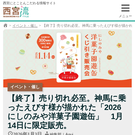
コ
西宮にとことんこだわる情報サイト
ン
テ
メニュー
ン
イベント・催し
【終了】売り切れ必至。神馬に乗ったえびす様が描かれた「
ツ
へ
移
動
イベント・催し
【終了】売り切れ必至。神馬に乗
ったえびす様が描かれた「2026
にしのみや洋菓子園遊缶」 1月
14日に限定販売。
2026年1月3日
編集部｜Aqui