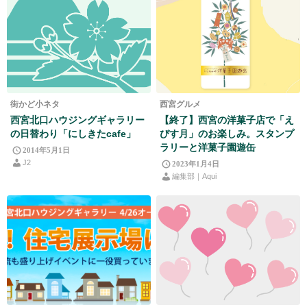
街かど小ネタ
西宮グルメ
西宮北口ハウジングギャラリー
【終了】西宮の洋菓子店で「え
の日替わり「にしきたcafe」
びす月」のお楽しみ。スタンプ
ラリーと洋菓子園遊缶
2014年5月1日
J2
2023年1月4日
編集部｜Aqui