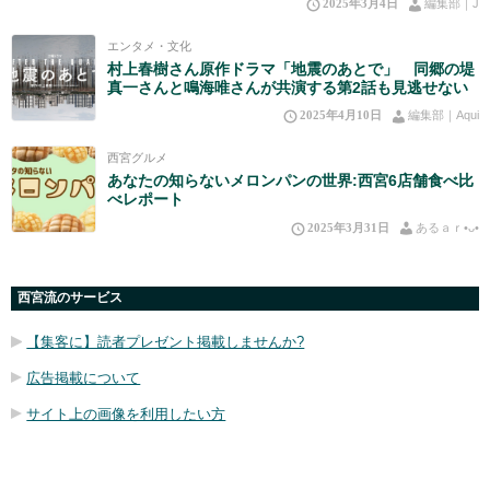
2025年3月4日
編集部｜J
エンタメ・文化
村上春樹さん原作ドラマ「地震のあとで」 同郷の堤
真一さんと鳴海唯さんが共演する第2話も見逃せない
2025年4月10日
編集部｜Aqui
西宮グルメ
あなたの知らないメロンパンの世界:西宮6店舗食べ比
べレポート
2025年3月31日
あるａｒ•⁠ᴗ⁠•⁠
西宮流のサービス
【集客に】読者プレゼント掲載しませんか?
広告掲載について
サイト上の画像を利用したい方