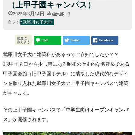
（上甲子園キャンパス）
2025年3月14日
編集部｜J
タグ :
武庫川女子大学
友達に
LINE
Twitter
Facebook
教えよう
武庫川女子大に建築科があるってご存知でしたか？？
JR甲子園口から少し南にある昭和の歴史的な名建築である
甲子園会館（旧甲子園ホテル）に隣接した現代的なデザイ
ンを取り入れた武庫川女子大の上甲子園キャンパスで建築
が学べます。
その上甲子園キャンパスで
「中学生向けオープンキャンパ
ス」
が開催されます。