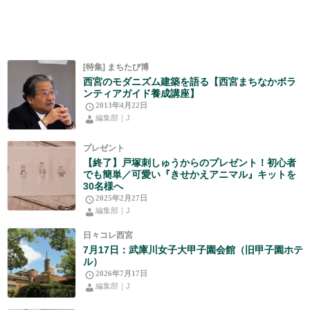
[特集] まちたび博
西宮のモダニズム建築を語る【西宮まちなかボラ
ンティアガイド養成講座】
2013年4月22日
編集部｜J
プレゼント
【終了】戸塚刺しゅうからのプレゼント！初心者
でも簡単／可愛い『きせかえアニマル』キットを
30名様へ
2025年2月27日
編集部｜J
日々コレ西宮
7月17日：武庫川女子大甲子園会館（旧甲子園ホテ
ル）
2026年7月17日
編集部｜J