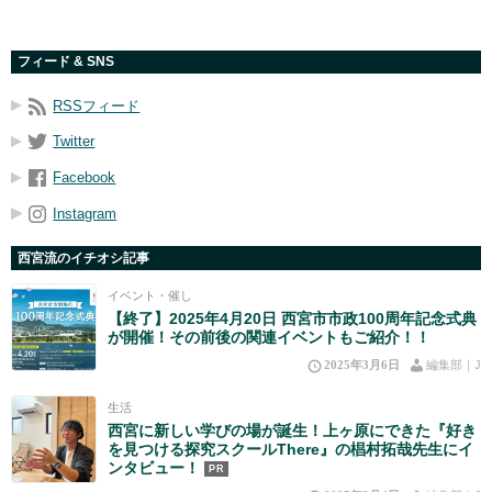
フィード & SNS
RSSフィード
Twitter
Facebook
Instagram
西宮流のイチオシ記事
イベント・催し
【終了】2025年4月20日 西宮市市政100周年記念式典
が開催！その前後の関連イベントもご紹介！！
2025年3月6日
編集部｜J
生活
西宮に新しい学びの場が誕生！上ヶ原にできた『好き
を見つける探究スクールThere』の椙村拓哉先生にイ
ンタビュー！
PR