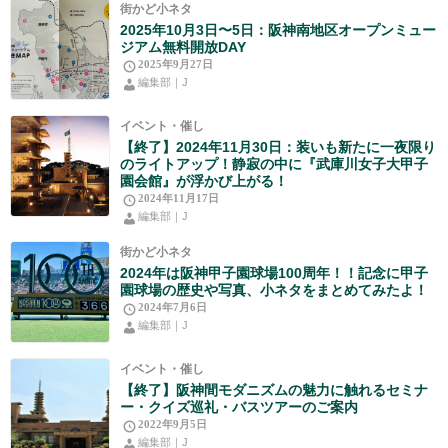
街かど小ネタ
2025年10月3日〜5日：阪神南地区オープンミュー
ジアム無料開放DAY
2025年9月27日
編集部｜J
イベント・催し
【終了】2024年11月30日：装いも新たに一夜限り
のライトアップ！静寂の中に『武庫川女子大甲子
園会館』が浮かび上がる！
2024年11月17日
編集部｜J
街かど小ネタ
2024年は阪神甲子園球場100周年！！記念に甲子
園球場の歴史や写真、小ネタをまとめてみたよ！
2024年7月6日
編集部｜J
イベント・催し
【終了】阪神間モダニズムの魅力に触れるセミナ
ー・クイズ巡礼・バスツアーのご案内
2022年9月5日
編集部｜J