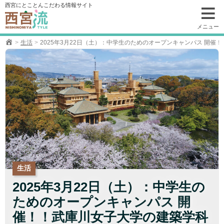
コ
西宮にとことんこだわる情報サイト
ン
テ
メニュー
ン
生活
2025年3月22日（土）：中学生のためのオープンキャンパス 開
ツ
へ
移
動
生活
2025年3月22日（土）：中学生の
ためのオープンキャンパス 開
催！！武庫川女子大学の建築学科