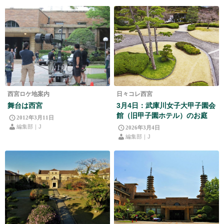
西宮ロケ地案内
日々コレ西宮
舞台は西宮
3月4日：武庫川女子大甲子園会
館（旧甲子園ホテル）のお庭
2012年3月11日
編集部｜J
2026年3月4日
編集部｜J