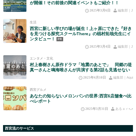
が開催！その前後の関連イベントもご紹介！！
2025年3月6日
編集部｜J
生活
西宮に新しい学びの場が誕生！上ヶ原にできた『好き
を見つける探究スクールThere』の椙村拓哉先生にイ
ンタビュー！
PR
2025年3月4日
編集部｜J
エンタメ・文化
村上春樹さん原作ドラマ「地震のあとで」 同郷の堤
真一さんと鳴海唯さんが共演する第2話も見逃せない
2025年4月10日
編集部｜Aqui
西宮グルメ
あなたの知らないメロンパンの世界:西宮6店舗食べ比
べレポート
2025年3月31日
あるａｒ•⁠ᴗ⁠•⁠
西宮流のサービス