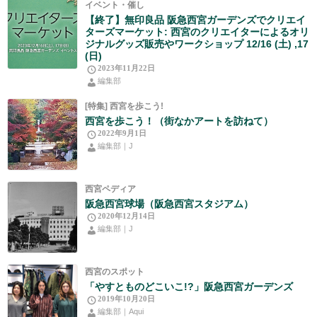
イベント・催し
【終了】無印良品 阪急西宮ガーデンズでクリエイ
ターズマーケット: 西宮のクリエイターによるオリ
ジナルグッズ販売やワークショップ 12/16 (土) ,17
(日)
2023年11月22日
編集部
[特集] 西宮を歩こう!
西宮を歩こう！（街なかアートを訪ねて）
2022年9月1日
編集部｜J
西宮ペディア
阪急西宮球場（阪急西宮スタジアム）
2020年12月14日
編集部｜J
西宮のスポット
「やすとものどこいこ!?」阪急西宮ガーデンズ
2019年10月20日
編集部｜Aqui