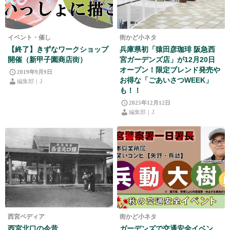
イベント・催し
街かど小ネタ
【終了】きずなワークショップ
兵庫県初「猿田彦珈琲 阪急西
開催（新甲子園商店街）
宮ガーデンズ店」が12月20日
オープン！限定ブレンド発売や
2019年9月9日
お得な「ごあいさつWEEK」
編集部｜J
も！！
2025年12月12日
編集部｜J
西宮ペディア
街かど小ネタ
西宮北口の今昔
ガーデンズで交通安全イベン