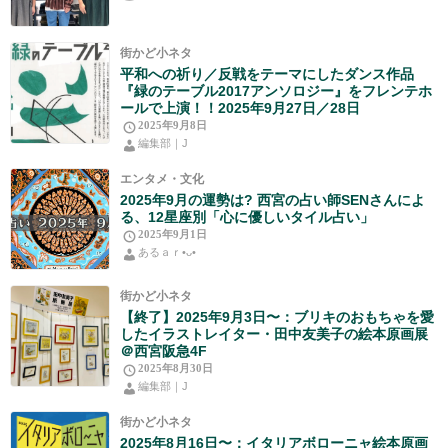
街かど小ネタ
平和への祈り／反戦をテーマにしたダンス作品
『緑のテーブル2017アンソロジー』をフレンテホ
ールで上演！！2025年9月27日／28日
2025年9月8日
編集部｜J
エンタメ・文化
2025年9月の運勢は? 西宮の占い師SENさんによ
る、12星座別「心に優しいタイル占い」
2025年9月1日
あるａｒ•⁠ᴗ⁠•⁠
街かど小ネタ
【終了】2025年9月3日〜：ブリキのおもちゃを愛
したイラストレイター・田中友美子の絵本原画展
＠西宮阪急4F
2025年8月30日
編集部｜J
街かど小ネタ
2025年8月16日〜：イタリアボローニャ絵本原画