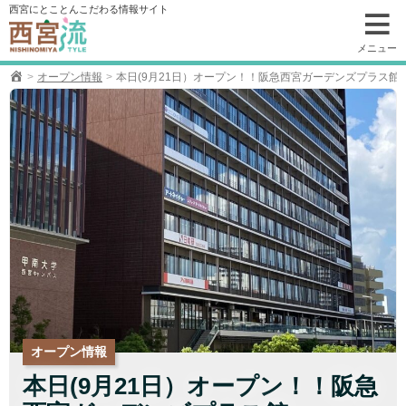
コ
西宮にとことんこだわる情報サイト
ン
テ
メニュー
ン
オープン情報
本日(9月21日）オープン！！阪急西宮ガーデンズプラス館
ツ
へ
移
動
オープン情報
本日(9月21日）オープン！！阪急