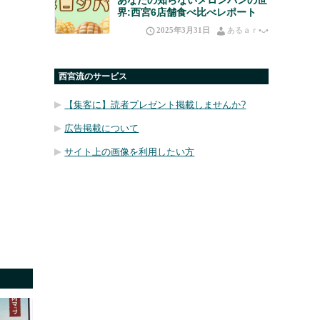
界:西宮6店舗食べ比べレポート
2025年3月31日
あるａｒ•⁠ᴗ⁠•⁠
西宮流のサービス
【集客に】読者プレゼント掲載しませんか?
広告掲載について
サイト上の画像を利用したい方