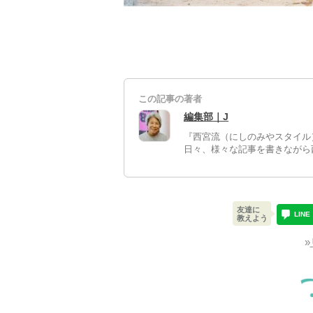
この記事の著者
編集部｜J
『西宮流（にしのみやスタイル
日々、様々な記事を書きながら
友達に
LINE
教えよう
»