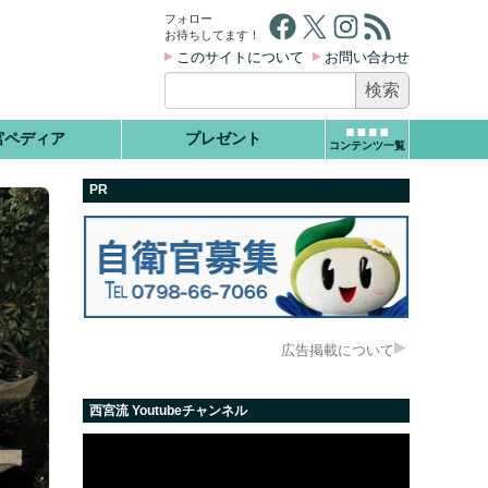
Facebook
X
Instagram
RSS フィード
フォロー
お待ちしてます！
このサイトについて
お問い合わせ
検
索:
宮ペディア
プレゼント
コンテンツ一覧
PR
広告掲載について
西宮流 Youtubeチャンネル