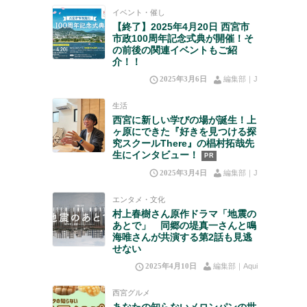
イベント・催し
【終了】2025年4月20日 西宮市
市政100周年記念式典が開催！そ
の前後の関連イベントもご紹
介！！
2025年3月6日
編集部｜J
生活
西宮に新しい学びの場が誕生！上
ヶ原にできた『好きを見つける探
究スクールThere』の椙村拓哉先
生にインタビュー！
PR
2025年3月4日
編集部｜J
エンタメ・文化
村上春樹さん原作ドラマ「地震の
あとで」 同郷の堤真一さんと鳴
海唯さんが共演する第2話も見逃
せない
2025年4月10日
編集部｜Aqui
西宮グルメ
あなたの知らないメロンパンの世