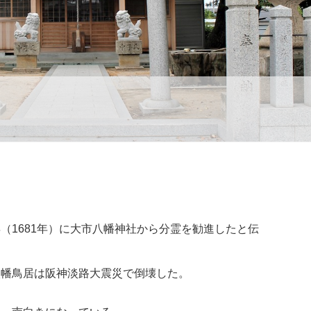
（1681年）に大市八幡神社から分霊を勧進したと伝
八幡鳥居は阪神淡路大震災で倒壊した。