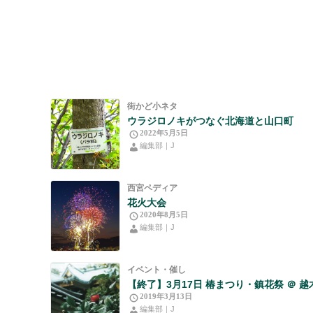
街かど小ネタ
ウラジロノキがつなぐ北海道と山口町
2022年5月5日
編集部｜J
西宮ペディア
花火大会
2020年8月5日
編集部｜J
イベント・催し
【終了】3月17日 椿まつり・鎮花祭 ＠ 
2019年3月13日
編集部｜J