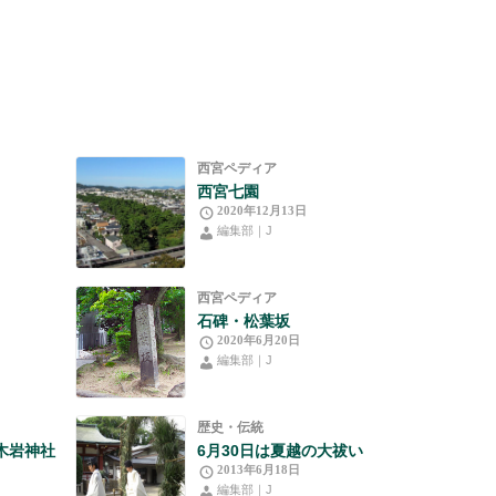
西宮ペディア
西宮七園
2020年12月13日
編集部｜J
西宮ペディア
石碑・松葉坂
2020年6月20日
編集部｜J
歴史・伝統
越木岩神社
6月30日は夏越の大祓い
2013年6月18日
編集部｜J