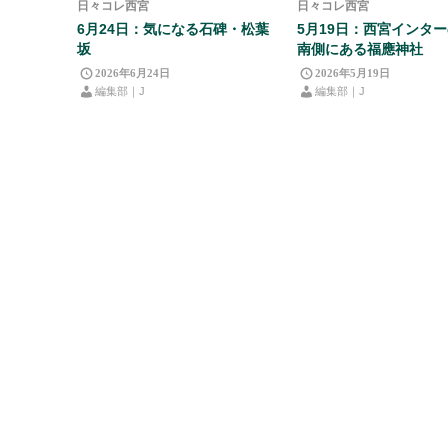
日々コレ西宮
日々コレ西宮
6月24日：気になる石碑・松葉
5月19日：西宮インタ
坂
南側にある福應神社
2026年6月24日
2026年5月19日
編集部｜J
編集部｜J