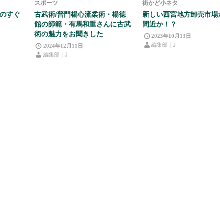
スポーツ
街かど小ネタ
ーのすぐ
古武術/普門楊心流柔術・楊德
新しい西宮地方卸売市場
館の師範・有馬和重さんに古武
間近か！？
術の魅力をお聞きした
2023年10月13日
編集部｜J
2024年12月11日
編集部｜J