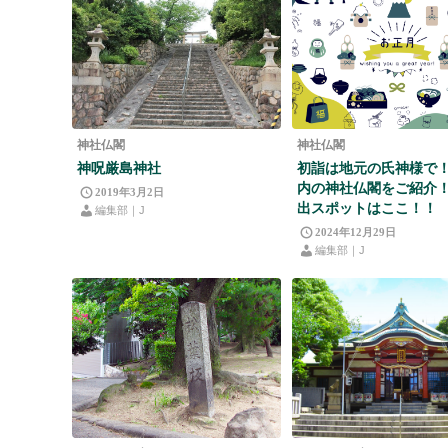
神社仏閣
神社仏閣
神呪厳島神社
初詣は地元の氏神様で
内の神社仏閣をご紹介
2019年3月2日
出スポットはここ！！
編集部｜J
2024年12月29日
編集部｜J