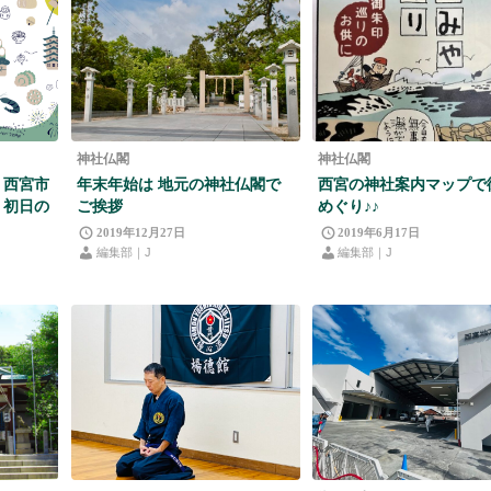
神社仏閣
神社仏閣
！西宮市
年末年始は 地元の神社仏閣で
西宮の神社案内マップで
！初日の
ご挨拶
めぐり♪♪
2019年12月27日
2019年6月17日
編集部｜J
編集部｜J