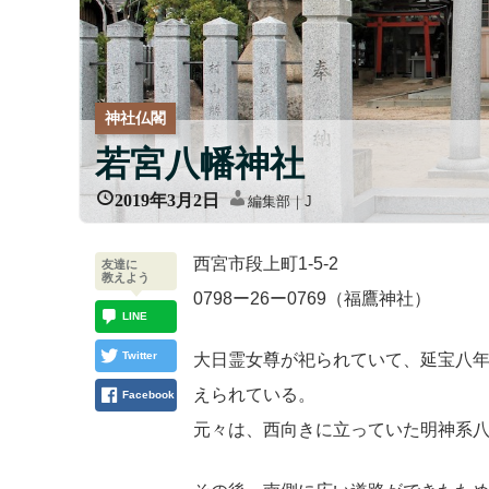
神社仏閣
若宮八幡神社
2019年3月2日
編集部｜J
西宮市段上町1-5-2
友達に
教えよう
0798ー26ー0769（福鷹神社）
LINE
Twitter
大日霊女尊が祀られていて、延宝八年
えられている。
Facebook
元々は、西向きに立っていた明神系