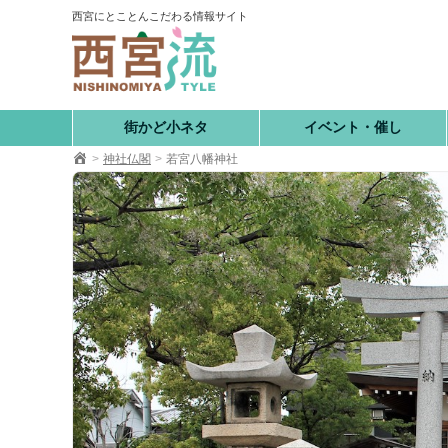
コ
西宮にとことんこだわる情報サイト
ン
テ
ン
ツ
へ
街かど小ネタ
イベント・催し
移
神社仏閣
若宮八幡神社
動