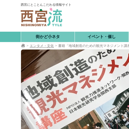
コ
西宮にとことんこだわる情報サイト
ン
テ
ン
ツ
へ
街かど小ネタ
イベント・催し
移
エンタメ・文化
書籍「地域創造のための観光マネジメント講
動