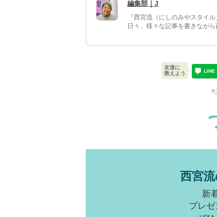
編集部｜J
『西宮流（にしのみやスタイル
日々、様々な記事を書きながら
友達に
LINE
教えよう
»
西宮流
新
プレゼ