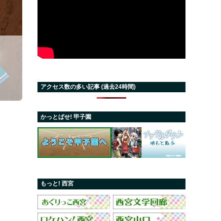
出
アクセス数の多い記事 (過去24時間)
かっとばせ! 甲子園
もっと! 西宮