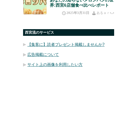
界:西宮6店舗食べ比べレポート
2025年3月31日
あるａｒ•⁠ᴗ⁠•⁠
西宮流のサービス
【集客に】読者プレゼント掲載しませんか?
広告掲載について
サイト上の画像を利用したい方