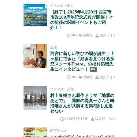
イベント・催し
【終了】2025年4月20日 西宮市
市政100周年記念式典が開催！そ
の前後の関連イベントもご紹
介！！
2025年3月6日
編集部｜J
生活
西宮に新しい学びの場が誕生！上
ヶ原にできた『好きを見つける探
究スクールThere』の椙村拓哉先
生にインタビュー！
PR
2025年3月4日
編集部｜J
エンタメ・文化
村上春樹さん原作ドラマ「地震の
あとで」 同郷の堤真一さんと鳴
海唯さんが共演する第2話も見逃
せない
2025年4月10日
編集部｜Aqui
西宮グルメ
あなたの知らないメロンパンの世