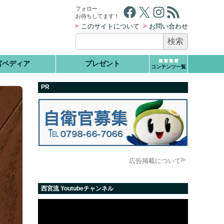
Facebook
X
Instagram
RSS フィード
フォロー
お待ちしてます！
このサイトについて
お問い合わせ
検
索:
宮ペディア
プレゼント
コンテンツ一覧
PR
広告掲載について
西宮流 Youtubeチャンネル