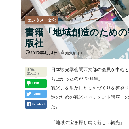
エンタメ・文化
書籍「地域創造のための
版社
2017年4月4日
編集部｜J
日本観光学会関西支部の会員が中心と
友達に
教えよう
ち上がったのが2004年。
LINE
観光力を生かしたまちづくりを啓発
Twitter
造のための観光マネジメント講座」の内
Facebook
た。
『地域の宝を探し磨く新しい観光』