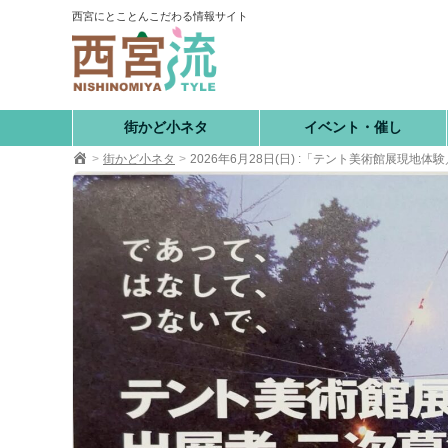
コ
西宮にとことんこだわる情報サイト
ン
テ
ン
ツ
へ
街かど小ネタ
イベント・催し
移
街かど小ネタ
2026年6月28日(日) :「テント美術館展現地
動