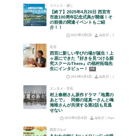
イベント・催し
【終了】2025年4月20日 西宮市
市政100周年記念式典が開催！そ
の前後の関連イベントもご紹
介！！
2025年3月6日
編集部｜J
生活
西宮に新しい学びの場が誕生！上
ヶ原にできた『好きを見つける探
究スクールThere』の椙村拓哉先
生にインタビュー！
PR
2025年3月4日
編集部｜J
エンタメ・文化
村上春樹さん原作ドラマ「地震の
あとで」 同郷の堤真一さんと鳴
海唯さんが共演する第2話も見逃
せない
2025年4月10日
編集部｜Aqui
西宮グルメ
あなたの知らないメロンパンの世