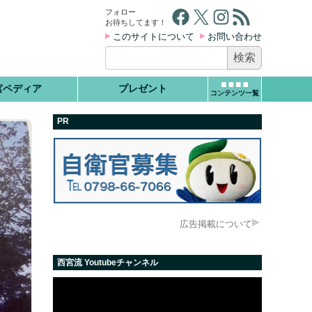
Facebook
X
Instagram
RSS フィード
フォロー
お待ちしてます！
このサイトについて
お問い合わせ
検
索:
宮ペディア
プレゼント
コンテンツ一覧
PR
広告掲載について
西宮流 Youtubeチャンネル