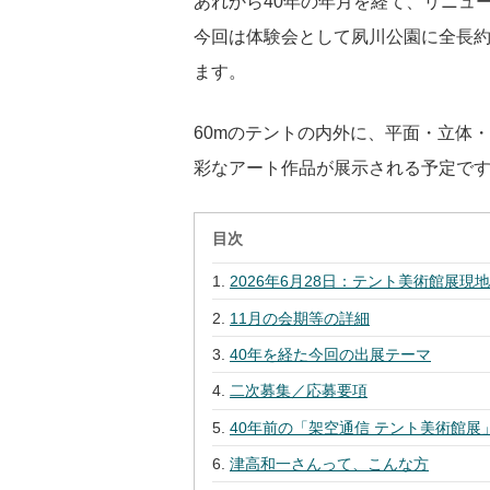
あれから40年の年月を経て、リニュ
今回は体験会として夙川公園に全長約
ます。
60mのテントの内外に、平面・立体
彩なアート作品が展示される予定で
目次
2026年6月28日：テント美術館展現
11月の会期等の詳細
40年を経た今回の出展テーマ
二次募集／応募要項
40年前の「架空通信 テント美術館展
津高和一さんって、こんな方