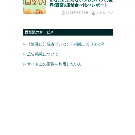
界:西宮6店舗食べ比べレポート
2025年3月31日
あるａｒ•⁠ᴗ⁠•⁠
西宮流のサービス
【集客に】読者プレゼント掲載しませんか?
広告掲載について
サイト上の画像を利用したい方