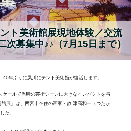
 :「テント美術館展現地体験／交流
二次募集中♪♪（7月15日まで）
日）、40年ぶりに夙川にテント美術館が復活します。
アとスケールで当時の芸術シーンに大きなインパクトを与
術館展」は、西宮市在住の画家・故 津高和一（つたか
ました。