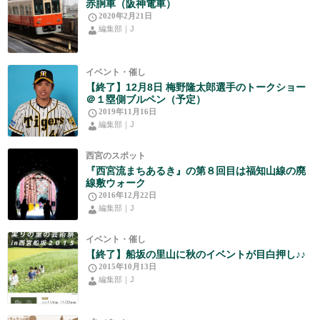
赤胴車（阪神電車）
2020年2月21日
編集部｜J
イベント・催し
【終了】12月8日 梅野隆太郎選手のトークショー
＠１塁側ブルペン（予定）
2019年11月16日
編集部｜J
西宮のスポット
『西宮流まちあるき』の第８回目は福知山線の廃
線敷ウォーク
2016年12月22日
編集部｜J
イベント・催し
【終了】船坂の里山に秋のイベントが目白押し♪♪
2015年10月13日
編集部｜J