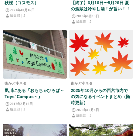
秋桜（コスモス）
【終了】6月16日〜8月26日 夏
の酒蔵は冷やし酒！が旨い！！
2021年10月16日
編集部｜J
2018年6月13日
編集部｜J
街かど小ネタ
街かど小ネタ
夙川にある『おもちゃひろば～
2025年10月からの西宮市内で
Toys’ Campus～』
の気になるイベントまとめ（随
時更新）
2017年8月16日
編集部｜J
2025年10月8日
編集部｜J