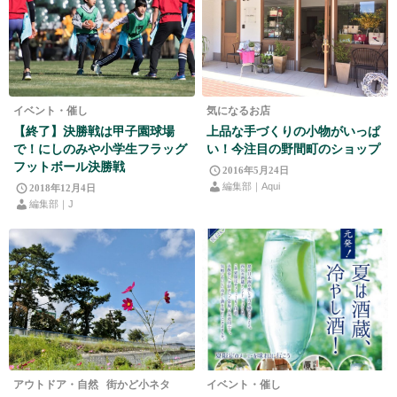
イベント・催し
気になるお店
【終了】決勝戦は甲子園球場
上品な手づくりの小物がいっぱ
で！にしのみや小学生フラッグ
い！今注目の野間町のショップ
フットボール決勝戦
2016年5月24日
編集部｜Aqui
2018年12月4日
編集部｜J
アウトドア・自然
街かど小ネタ
イベント・催し