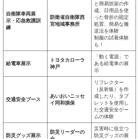
と簡易担架の作
成、日用品を使
自衛隊車両展
防衛省自衛隊西
った骨折の固定
示・応急救護訓
宮地域事務所
処置、簡易な搬
練
送法を体験
制服の試着体験
も！
「動く電源」で
トヨタカローラ
給電車展示
ある給電車の展
神戸
示
リフレクター
（反射板）を作
あいおいニッセ
成したり、タブ
交通安全ブース
イ同和損保
レットを使用し
た交通安全ゲー
ムの体験
災害時に役立つ
防災リーダーの
防災グッズ展示
防災グッズの展
会