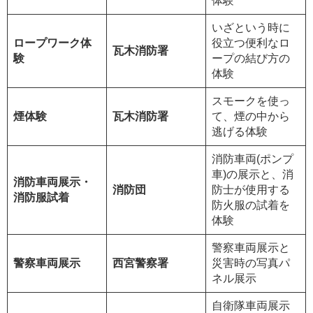
体験
いざという時に
ロープワーク体
役立つ便利なロ
瓦木消防署
験
ープの結び方の
体験
スモークを使っ
煙体験
瓦木消防署
て、煙の中から
逃げる体験
消防車両(ポンプ
車)の展示と、消
消防車両展示・
消防団
防士が使用する
消防服試着
防火服の試着を
体験
警察車両展示と
警察車両展示
西宮警察署
災害時の写真パ
ネル展示
自衛隊車両展示