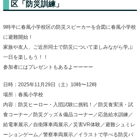
区「防災訓練」
9時半に春風小学校区の防災スピーカーを合図に春風小学校
に避難開始！
家族や友人、ご近所同士で防災について楽しみながら学ぶ
一日を楽しもう！！
参加者にはプレゼントもあるよーーーー
日時：2025年11月29日（土）10時〜12時
場所：春風小学校
内容：防災ヒーロー・入団試験に挑戦！／防災食実演・試
食コーナー／防災グッズ＆備品コーナー／応急給水訓練／
給電車展示／自衛隊車両展示／災害VR体験／避難シュミレ
ーションゲーム／警察車両展示／イラストで学べる防災パ