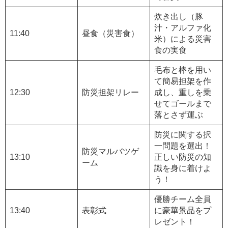
炊き出し（豚
汁・アルファ化
11:40
昼食（災害食）
米）による災害
食の実食
毛布と棒を用い
て簡易担架を作
12:30
防災担架リレー
成し、重しを乗
せてゴールまで
落とさず運ぶ
防災に関する択
一問題を選出！
防災マルバツゲ
13:10
正しい防災の知
ーム
識を身に着けよ
う！
優勝チーム全員
13:40
表彰式
に豪華景品をプ
レゼント！