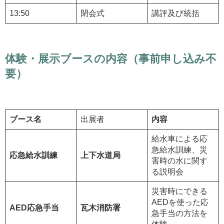
13:50
閉会式
講評及び統括
体験・展示ブースの内容（事前申し込み不
要）
ブース名
出展者
内容
給水車による応
急給水訓練、災
応急給水訓練
上下水道局
害時の水に関す
る説明会
災害時にできる
AEDを使った応
AED応急手当
瓦木消防署
急手当の方法を