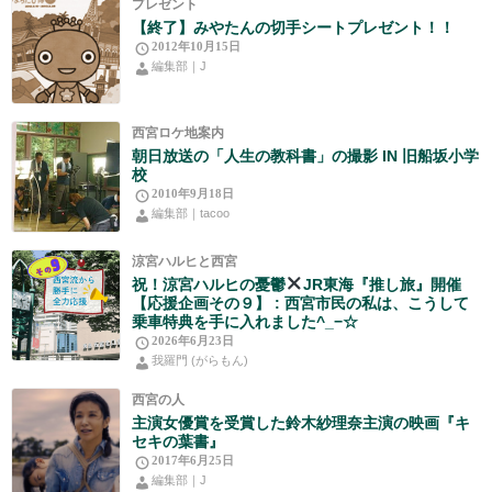
プレゼント
【終了】みやたんの切手シートプレゼント！！
2012年10月15日
編集部｜J
西宮ロケ地案内
朝日放送の「人生の教科書」の撮影 IN 旧船坂小学
校
2010年9月18日
編集部｜tacoo
涼宮ハルヒと西宮
祝！涼宮ハルヒの憂鬱
JR東海『推し旅』開催
【応援企画その９】 : 西宮市民の私は、こうして
乗車特典を手に入れました^_−☆
2026年6月23日
我羅門 (がらもん)
西宮の人
主演女優賞を受賞した鈴木紗理奈主演の映画『キ
セキの葉書』
2017年6月25日
編集部｜J