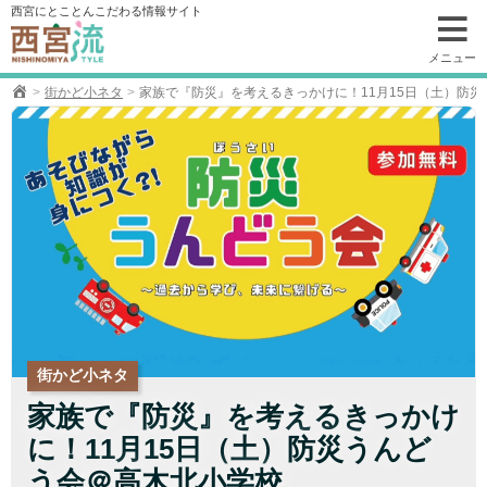
コ
西宮にとことんこだわる情報サイト
ン
テ
メニュー
ン
街かど小ネタ
家族で『防災』を考えるきっかけに！11月15日（土）防
ツ
へ
移
動
街かど小ネタ
家族で『防災』を考えるきっかけ
に！11月15日（土）防災うんど
う会＠高木北小学校