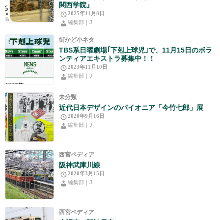
関西学院』
2025年11月8日
編集部｜J
街かど小ネタ
TBS系日曜劇場｢下剋上球児｣で、11月15日のボラ
ンティアエキストラ募集中！！
2023年11月10日
編集部｜J
未分類
近代日本デザインのパイオニア「今竹七郎」展
2020年9月16日
編集部｜J
西宮ペディア
阪神武庫川線
2020年3月15日
編集部｜J
西宮ペディア