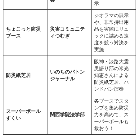
示
ジオラマの展示
や、非常持出用
ちょこっと防災
災害コミュニテ
品を実際にリュ
ブース
ィつむぎ
ックに詰める速
度を競う対決を
実施
阪神・淡路大震
災語り部の米光
いのちのバトン
防災紙芝居
知恵さんによる
ジャーナル
防災紙芝居、ハ
ンドパン演奏
各ブースでスタ
ンプを集め防災
スーパーボール
関西学院法学部
力を高めて、ス
すくい
ーパーボールも
救おう！