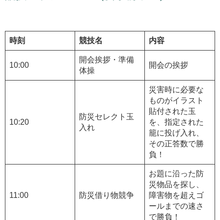
時刻
競技名
内容
開会挨拶・準備
10:00
開会の挨拶
体操
災害時に必要な
ものがイラスト
貼付された玉
防災セレクト玉
10:20
を、指定された
入れ
籠に投げ入れ、
その正答数で勝
負！
お題に沿った防
災物品を探し、
11:00
防災借り物競争
障害物を超えゴ
ールまでの速さ
で勝負！