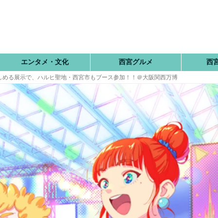
エンタメ・文化
西宮グルメ
西
楽しめる展示で、ハルヒ聖地・西宮市もブース参加！！＠大阪関西万博