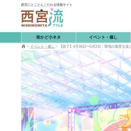
コ
西宮にとことんこだわる情報サイト
ン
テ
ン
ツ
へ
街かど小ネタ
イベント・催し
移
イベント・催し
【終了】4月30日〜5月2日：聖地の風景を
動