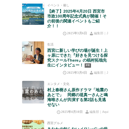
イベント・催し
【終了】2025年4月20日 西宮市
市政100周年記念式典が開催！そ
の前後の関連イベントもご紹
介！！
2025年3月6日
編集部｜J
生活
西宮に新しい学びの場が誕生！上
ヶ原にできた『好きを見つける探
究スクールThere』の椙村拓哉先
生にインタビュー！
PR
2025年3月4日
編集部｜J
エンタメ・文化
村上春樹さん原作ドラマ「地震の
あとで」 同郷の堤真一さんと鳴
海唯さんが共演する第2話も見逃
せない
2025年4月10日
編集部｜Aqui
西宮グルメ
あなたの知らないメロンパンの世