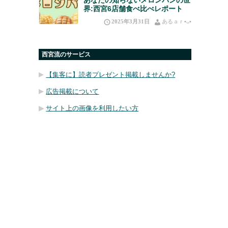
界:西宮6店舗食べ比べレポート
2025年3月31日
あるａｒ•⁠ᴗ⁠•⁠
西宮流のサービス
【集客に】読者プレゼント掲載しませんか?
広告掲載について
サイト上の画像を利用したい方