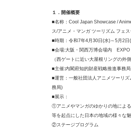
１．開催概要
■名称：Cool Japan Showcase / A
ス/アニメ・マンガ ツーリズム フェ
■時期：令和7年4月30日(水)～5月2日
■会場:大阪・関西万博会場内 EXPO
（西ゲートに近い大屋根リングの外
■主催:内閣府知的財産戦略推進事
■運営：一般社団法人アニメツーリズム
務局)
■展示：
①アニメやマンガのゆかりの地によ
等を起点にした日本の地域の様々な
②ステージプログラム