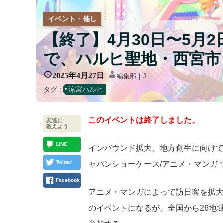
イベント・催し
【終了】4月30日〜5月
で、ハルヒ聖地・西宮市
2025年4月27日
編集部｜J
タグ :
涼宮ハルヒ
このイベントは終了しました。
友達に
教えよう
LINE
インバウンド拡大、地方創生に向けて
Twitter
ャパンショーケース/アニメ・マンガ
Facebook
アニメ・マンガによって訪日客を拡
のイベントになるが、全国から26地