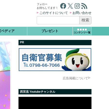
Facebook
X
Instagram
RSS フィード
フォロー
お待ちしてます！
このサイトについて
お問い合わせ
検
索:
宮ペディア
プレゼント
コンテンツ一覧
PR
広告掲載について
西宮流 Youtubeチャンネル