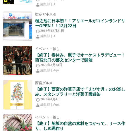
編集部｜J
街かど小ネタ
樋之池に日本初！！アリエールがコインランドリ
ーOPEN！！12月22日
2018年12月21日
編集部｜J
イベント・催し
【終了】春休み、親子でオーケストラデビュー！
西宮北口の芸文センターで開催
2026年3月24日
編集部｜Aqui
西宮グルメ
【終了】西宮の洋菓子店で「えびす月」のお楽し
み。スタンプラリーと洋菓子園遊缶
2023年1月4日
編集部｜Aqui
イベント・催し
【終了】船坂の自然の素材をつかって、リース作
り、しめ縄作り