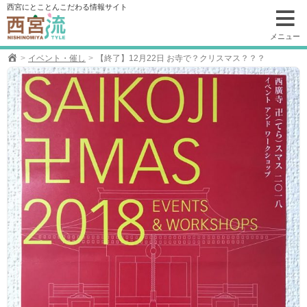
コ
西宮にとことんこだわる情報サイト
ン
テ
メニュー
ン
イベント・催し
【終了】12月22日 お寺で？クリスマス？？？
ツ
へ
移
動