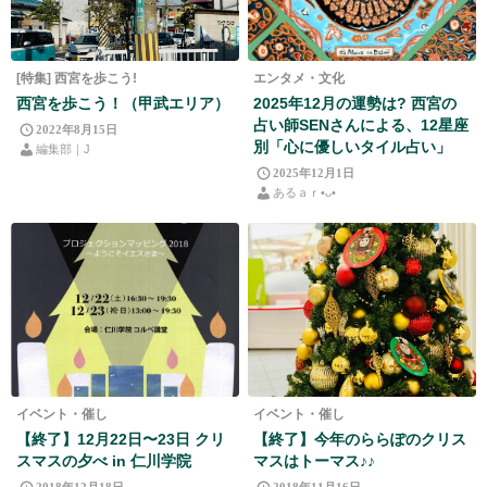
[特集] 西宮を歩こう!
エンタメ・文化
西宮を歩こう！（甲武エリア）
2025年12月の運勢は? 西宮の
占い師SENさんによる、12星座
2022年8月15日
別「心に優しいタイル占い」
編集部｜J
2025年12月1日
あるａｒ•⁠ᴗ⁠•⁠
イベント・催し
イベント・催し
【終了】12月22日〜23日 クリ
【終了】今年のららぽのクリス
スマスの夕べ in 仁川学院
マスはトーマス♪♪