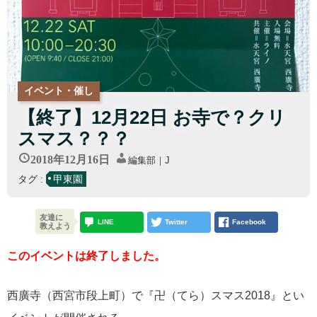
イベント・催し
【終了】12月22日 お寺で？クリ
スマス？？？
2018年12月16日
編集部｜J
タグ :
甲東園
友達に
LINE
Twitter
Facebook
教えよう
このイベントは終了しました。
西廣寺（西宮市段上町）で『卍（てら）スマス2018』とい