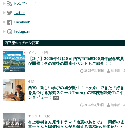
RSSフィード
Twitter
Facebook
Instagram
西宮流のイチオシ記事
イベント・催し
【終了】2025年4月20日 西宮市市政100周年記念式典
が開催！その前後の関連イベントもご紹介！！
2025年3月6日
編集部｜J
生活
西宮に新しい学びの場が誕生！上ヶ原にできた『好き
を見つける探究スクールThere』の椙村拓哉先生にイ
ンタビュー！
PR
2025年3月4日
編集部｜J
エンタメ・文化
村上春樹さん原作ドラマ「地震のあとで」 同郷の堤
真一さんと鳴海唯さんが共演する第2話も見逃せない