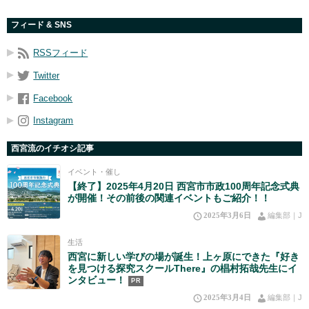
フィード & SNS
RSSフィード
Twitter
Facebook
Instagram
西宮流のイチオシ記事
イベント・催し
【終了】2025年4月20日 西宮市市政100周年記念式典
が開催！その前後の関連イベントもご紹介！！
2025年3月6日
編集部｜J
生活
西宮に新しい学びの場が誕生！上ヶ原にできた『好き
を見つける探究スクールThere』の椙村拓哉先生にイ
ンタビュー！
PR
2025年3月4日
編集部｜J