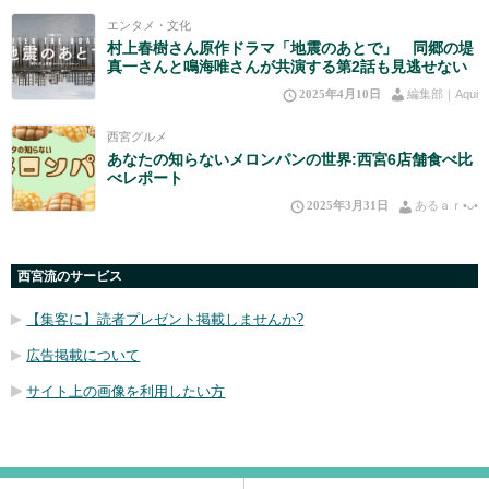
エンタメ・文化
村上春樹さん原作ドラマ「地震のあとで」 同郷の堤
真一さんと鳴海唯さんが共演する第2話も見逃せない
2025年4月10日
編集部｜Aqui
西宮グルメ
あなたの知らないメロンパンの世界:西宮6店舗食べ比
べレポート
2025年3月31日
あるａｒ•⁠ᴗ⁠•⁠
西宮流のサービス
【集客に】読者プレゼント掲載しませんか?
広告掲載について
サイト上の画像を利用したい方