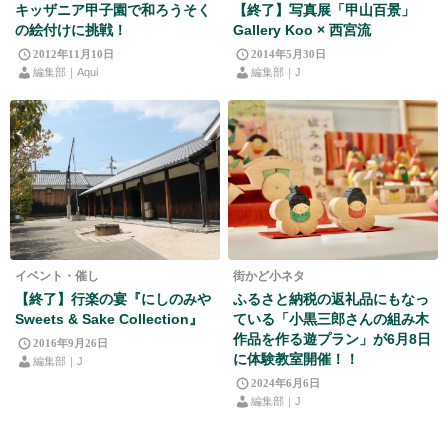
キッザニア甲子園で和ろうそく
【終了】写真展「甲山百景」
の絵付けに挑戦！
Gallery Koo × 西宮流
2012年11月10日
2014年5月30日
編集部｜Aqui
編集部｜J
イベント・催し
街かど小ネタ
【終了】行楽の宴『にしのみや
ふるさと納税の返礼品にもなっ
Sweets & Sake Collection』
ている「小黒三郎さんの組み木
作品を作る遊プラン」が6月8日
2016年9月26日
に体験教室開催！！
編集部｜J
2024年6月6日
編集部｜J