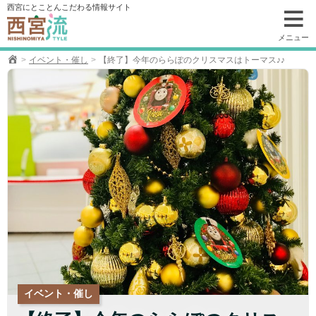
コ
西宮にとことんこだわる情報サイト
ン
テ
メニュー
ン
イベント・催し
【終了】今年のららぽのクリスマスはトーマス♪♪
ツ
へ
移
動
イベント・催し