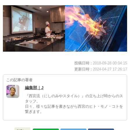
投稿日時 :
2018-09-28 00:04:15
更新日時 :
2024-04-27 17:26:17
この記事の著者
編集部｜J
『西宮流（にしのみやスタイル）』の立ち上げ時からのス
タッフ。
日々、様々な記事を書きながら西宮のヒト・モノ・コトを
繋ぎます。