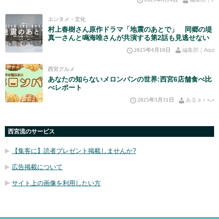
エンタメ・文化
村上春樹さん原作ドラマ「地震のあとで」 同郷の堤
真一さんと鳴海唯さんが共演する第2話も見逃せない
2025年4月10日
編集部｜Aqui
西宮グルメ
あなたの知らないメロンパンの世界:西宮6店舗食べ比
べレポート
2025年3月31日
あるａｒ•⁠ᴗ⁠•⁠
西宮流のサービス
【集客に】読者プレゼント掲載しませんか?
広告掲載について
サイト上の画像を利用したい方