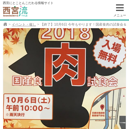
コ
西宮にとことんこだわる情報サイト
ン
テ
メニュー
ン
イベント・催し
【終了】10月6日 今年もやります！国産食肉の試食会＆
ツ
へ
移
動