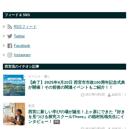
フィード & SNS
RSSフィード
Twitter
Facebook
Instagram
西宮流のイチオシ記事
イベント・催し
【終了】2025年4月20日 西宮市市政100周年記念式典
が開催！その前後の関連イベントもご紹介！！
2025年3月6日
編集部｜J
生活
西宮に新しい学びの場が誕生！上ヶ原にできた『好き
を見つける探究スクールThere』の椙村拓哉先生にイ
ンタビュー！
PR
2025年3月4日
編集部｜J