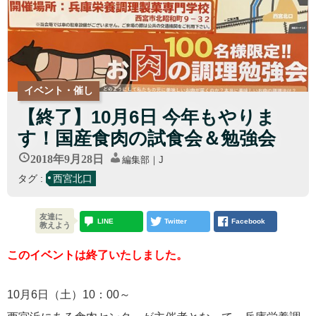
イベント・催し
【終了】10月6日 今年もやりま
す！国産食肉の試食会＆勉強会
2018年9月28日
編集部｜J
タグ :
西宮北口
友達に
LINE
Twitter
Facebook
教えよう
このイベントは終了いたしました。
10月6日（土）10：00～