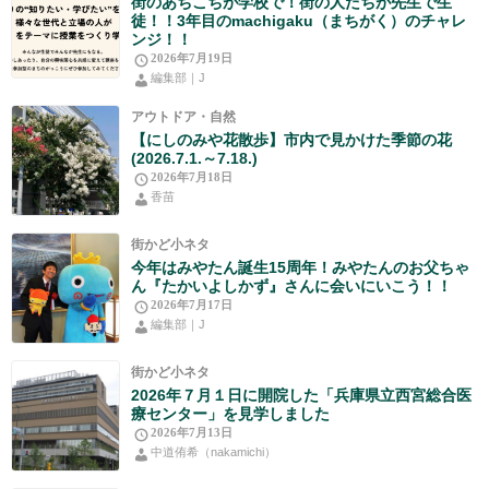
街のあちこちが学校で！街の人たちが先生で生
徒！！3年目のmachigaku（まちがく）のチャレ
ンジ！！
2026年7月19日
編集部｜J
アウトドア・自然
【にしのみや花散歩】市内で見かけた季節の花
(2026.7.1.～7.18.)
2026年7月18日
香苗
街かど小ネタ
今年はみやたん誕生15周年！みやたんのお父ちゃ
ん『たかいよしかず』さんに会いにいこう！！
2026年7月17日
編集部｜J
街かど小ネタ
2026年７月１日に開院した「兵庫県立西宮総合医
療センター」を見学しました
2026年7月13日
中道侑希（nakamichi）