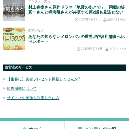
エンタメ・文化
村上春樹さん原作ドラマ「地震のあとで」 同郷の堤
真一さんと鳴海唯さんが共演する第2話も見逃せない
2025年4月10日
編集部｜Aqui
西宮グルメ
あなたの知らないメロンパンの世界:西宮6店舗食べ比
べレポート
2025年3月31日
あるａｒ•⁠ᴗ⁠•⁠
西宮流のサービス
【集客に】読者プレゼント掲載しませんか?
広告掲載について
サイト上の画像を利用したい方