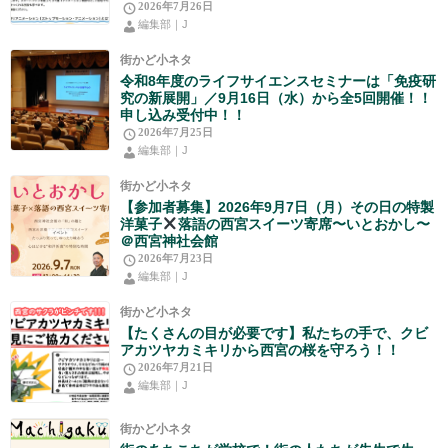
2026年7月26日
編集部｜J
街かど小ネタ
令和8年度のライフサイエンスセミナーは「免疫研
究の新展開」／9月16日（水）から全5回開催！！
申し込み受付中！！
2026年7月25日
編集部｜J
街かど小ネタ
【参加者募集】2026年9月7日（月）その日の特製
洋菓子
落語の西宮スイーツ寄席〜いとおかし〜
＠西宮神社会館
2026年7月23日
編集部｜J
街かど小ネタ
【たくさんの目が必要です】私たちの手で、クビ
アカツヤカミキリから西宮の桜を守ろう！！
2026年7月21日
編集部｜J
街かど小ネタ