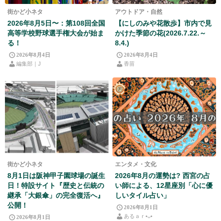
街かど小ネタ
アウトドア・自然
2026年8月5日〜：第108回全国
【にしのみや花散歩】市内で見
高等学校野球選手権大会が始ま
かけた季節の花(2026.7.22.～
る！
8.4.)
2026年8月4日
2026年8月4日
編集部｜J
香苗
街かど小ネタ
エンタメ・文化
8月1日は阪神甲子園球場の誕生
2026年8月の運勢は? 西宮の占
日！特設サイト『歴史と伝統の
い師による、12星座別「心に優
継承「大銀傘」の完全復活へ』
しいタイル占い」
公開！
2026年8月1日
あるａｒ•⁠ᴗ⁠•⁠
2026年8月1日