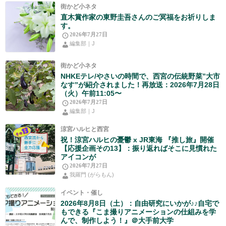
街かど小ネタ
直木賞作家の東野圭吾さんのご冥福をお祈りしま
す。
2026年7月27日
編集部｜J
街かど小ネタ
NHKEテレ/やさいの時間で、西宮の伝統野菜”大市
なす”が紹介されました！再放送：2026年7月28日
（火）午前11:05〜
2026年7月27日
編集部｜J
涼宮ハルヒと西宮
祝！涼宮ハルヒの憂鬱 x JR東海 『推し旅』開催
【応援企画その13】：振り返ればそこに見慣れた
アイコンが
2026年7月27日
我羅門 (がらもん)
イベント・催し
2026年8月8日（土）：自由研究にいかが♪♪自宅で
もできる『こま撮りアニメーションの仕組みを学
んで、制作しよう！』＠大手前大学