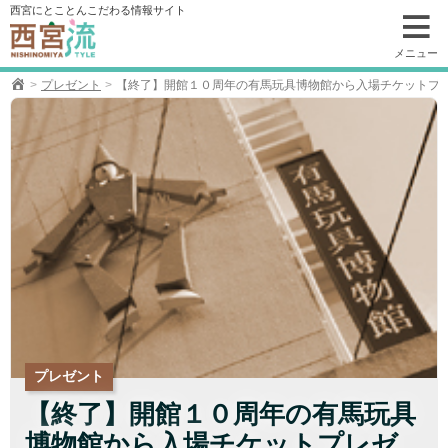
コ
西宮にとことんこだわる情報サイト
ン
テ
メニュー
ン
プレゼント
【終了】開館１０周年の有馬玩具博物館から入場チケットプレ
ツ
へ
移
動
プレゼント
【終了】開館１０周年の有馬玩具
博物館から入場チケットプレゼ