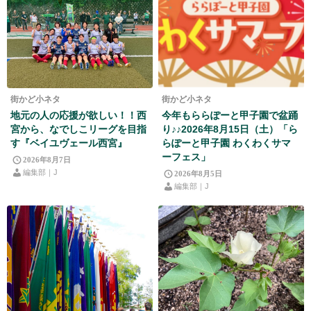
街かど小ネタ
街かど小ネタ
地元の人の応援が欲しい！！西
今年もららぽーと甲子園で盆踊
宮から、なでしこリーグを目指
り♪♪2026年8月15日（土）「ら
す『ベイユヴェール西宮』
らぽーと甲子園 わくわくサマ
ーフェス」
2026年8月7日
編集部｜J
2026年8月5日
編集部｜J