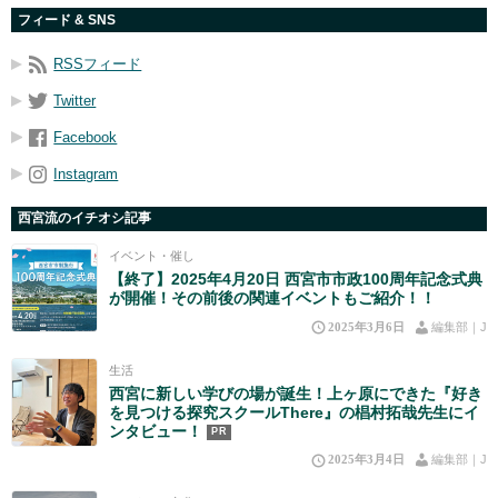
フィード & SNS
RSSフィード
Twitter
Facebook
Instagram
西宮流のイチオシ記事
イベント・催し
【終了】2025年4月20日 西宮市市政100周年記念式典
が開催！その前後の関連イベントもご紹介！！
2025年3月6日
編集部｜J
生活
西宮に新しい学びの場が誕生！上ヶ原にできた『好き
を見つける探究スクールThere』の椙村拓哉先生にイ
ンタビュー！
PR
2025年3月4日
編集部｜J