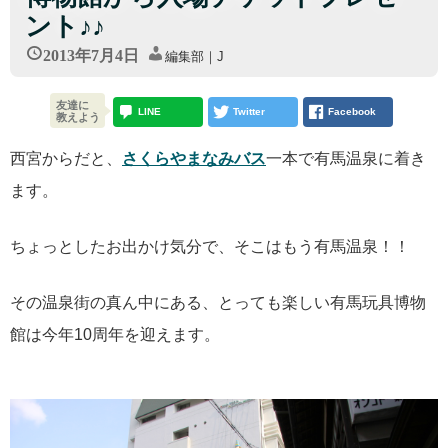
ント♪♪
2013年7月4日
編集部｜J
友達に
LINE
Twitter
Facebook
教えよう
西宮からだと、
さくらやまなみバス
一本で有馬温泉に着き
ます。
ちょっとしたお出かけ気分で、そこはもう有馬温泉！！
その温泉街の真ん中にある、とっても楽しい有馬玩具博物
館は今年10周年を迎えます。