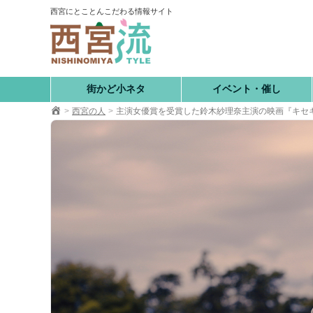
コ
西宮にとことんこだわる情報サイト
ン
テ
ン
ツ
へ
街かど小ネタ
イベント・催し
移
西宮の人
主演女優賞を受賞した鈴木紗理奈主演の映画『キセ
動