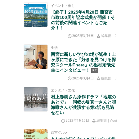
イベント・催し
【終了】2025年4月20日 西宮市
市政100周年記念式典が開催！そ
の前後の関連イベントもご紹
介！！
2025年3月6日
編集部｜J
生活
西宮に新しい学びの場が誕生！上
ヶ原にできた『好きを見つける探
究スクールThere』の椙村拓哉先
生にインタビュー！
PR
2025年3月4日
編集部｜J
エンタメ・文化
村上春樹さん原作ドラマ「地震の
あとで」 同郷の堤真一さんと鳴
海唯さんが共演する第2話も見逃
せない
2025年4月10日
編集部｜Aqui
西宮グルメ
あなたの知らないメロンパンの世