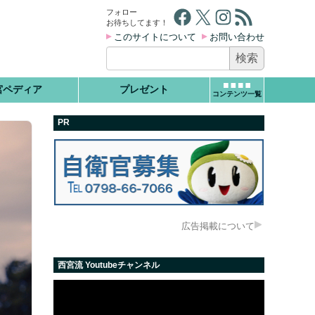
Facebook
X
Instagram
RSS フィード
フォロー
お待ちしてます！
このサイトについて
お問い合わせ
検
索:
宮ペディア
プレゼント
コンテンツ一覧
PR
広告掲載について
西宮流 Youtubeチャンネル