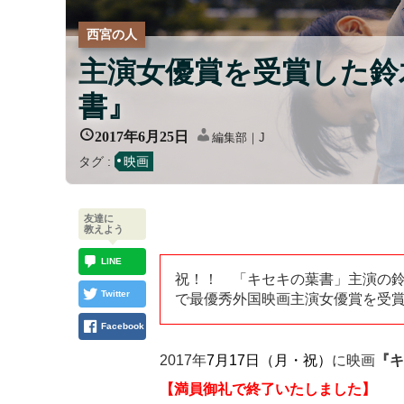
西宮の人
主演女優賞を受賞した鈴
書』
2017年6月25日
編集部｜J
タグ :
映画
友達に
教えよう
LINE
祝！！ 「キセキの葉書」主演の
Twitter
で最優秀外国映画主演女優賞を受
Facebook
2017年
7月17日（月・祝）
に映画
『
【満員御礼で終了いたしました】