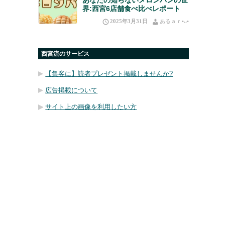
界:西宮6店舗食べ比べレポート
2025年3月31日
あるａｒ•⁠ᴗ⁠•⁠
西宮流のサービス
【集客に】読者プレゼント掲載しませんか?
広告掲載について
サイト上の画像を利用したい方