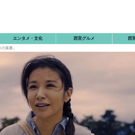
エンタメ・文化
西宮グルメ
西
キの葉書』