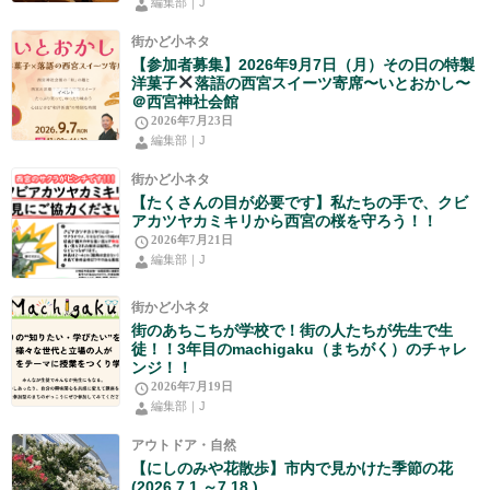
編集部｜J
街かど小ネタ
【参加者募集】2026年9月7日（月）その日の特製
洋菓子
落語の西宮スイーツ寄席〜いとおかし〜
＠西宮神社会館
2026年7月23日
編集部｜J
街かど小ネタ
【たくさんの目が必要です】私たちの手で、クビ
アカツヤカミキリから西宮の桜を守ろう！！
2026年7月21日
編集部｜J
街かど小ネタ
街のあちこちが学校で！街の人たちが先生で生
徒！！3年目のmachigaku（まちがく）のチャレ
ンジ！！
2026年7月19日
編集部｜J
アウトドア・自然
【にしのみや花散歩】市内で見かけた季節の花
(2026.7.1.～7.18.)