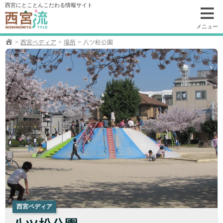
コ
西宮にとことんこだわる情報サイト
ン
テ
メニュー
ン
西宮ペディア
場所
八ツ松公園
ツ
へ
移
動
西宮ペディア