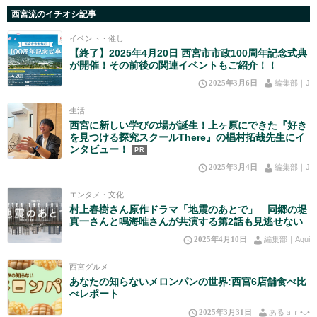
西宮流のイチオシ記事
イベント・催し
【終了】2025年4月20日 西宮市市政100周年記念式典
が開催！その前後の関連イベントもご紹介！！
2025年3月6日
編集部｜J
生活
西宮に新しい学びの場が誕生！上ヶ原にできた『好き
を見つける探究スクールThere』の椙村拓哉先生にイ
ンタビュー！
PR
2025年3月4日
編集部｜J
エンタメ・文化
村上春樹さん原作ドラマ「地震のあとで」 同郷の堤
真一さんと鳴海唯さんが共演する第2話も見逃せない
2025年4月10日
編集部｜Aqui
西宮グルメ
あなたの知らないメロンパンの世界:西宮6店舗食べ比
べレポート
2025年3月31日
あるａｒ•⁠ᴗ⁠•⁠