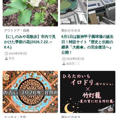
アウトドア・自然
街かど小ネタ
【にしのみや花散歩】市内で見
8月1日は阪神甲子園球場の誕生
かけた季節の花(2026.7.22.～
日！特設サイト『歴史と伝統の
8.4.)
継承「大銀傘」の完全復活へ』
公開！
2026年8月4日
香苗
2026年8月1日
編集部｜J
エンタメ・文化
街かど小ネタ