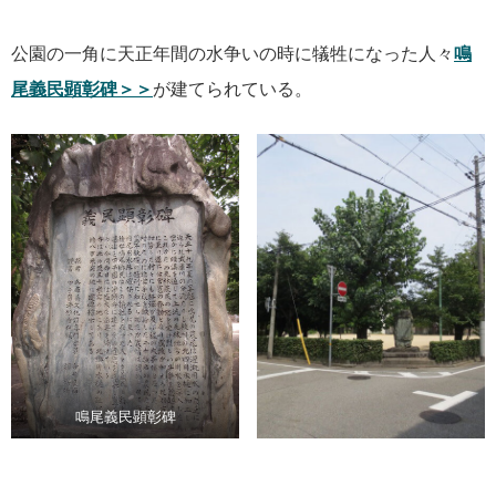
公園の一角に天正年間の水争いの時に犠牲になった人々
鳴
尾義民顕彰碑＞＞
が建てられている。
鳴尾義民顕彰碑