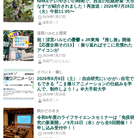
NHKEテレ/やさいの時間で、西宮の伝統野菜”大市
なす”が紹介されました！再放送：2026年7月28日
（火）午前11:05〜
2026年7月27日
編集部｜J
涼宮ハルヒと西宮
祝！涼宮ハルヒの憂鬱 x JR東海 『推し旅』開催
【応援企画その13】：振り返ればそこに見慣れた
アイコンが
2026年7月27日
我羅門 (がらもん)
イベント・催し
2026年8月8日（土）：自由研究にいかが♪♪自宅で
もできる『こま撮りアニメーションの仕組みを学
んで、制作しよう！』＠大手前大学
2026年7月26日
編集部｜J
街かど小ネタ
令和8年度のライフサイエンスセミナーは「免疫研
究の新展開」／9月16日（水）から全5回開催！！
申し込み受付中！！
2026年7月25日