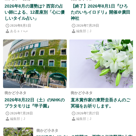
2026年8月の運勢は? 西宮の占
【終了】2026年8月1日『ひろ
い師による、12星座別「心に優
たのいちイロドリ』開催＠廣田
しいタイル占い」
神社
2026年8月1日
2026年7月29日
あるａｒ•⁠ᴗ⁠•⁠
編集部｜J
街かど小ネタ
街かど小ネタ
2026年8月22日（土）のNHKの
直木賞作家の東野圭吾さんのご
ブラタモリは『甲子園』
冥福をお祈りします。
2026年7月28日
2026年7月27日
編集部｜J
編集部｜J
街かど小ネタ