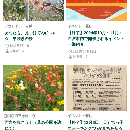
アウトドア・自然
イベント・催し
あなたも、見つけてね(^_-)-
【終了】2024年10月～11月：
☆ 早咲きの桜
西宮市内で開催されるイベント
一挙紹介
2019年3月4日
編集部｜J
2024年10月11日
編集部｜J
[特集] 西宮を歩こう!
イベント・催し
西宮を歩こう！（花の公園を訪
【終了】12月3日（日）宮っ子
ねて）
ウォーキング“わがまちを知る”