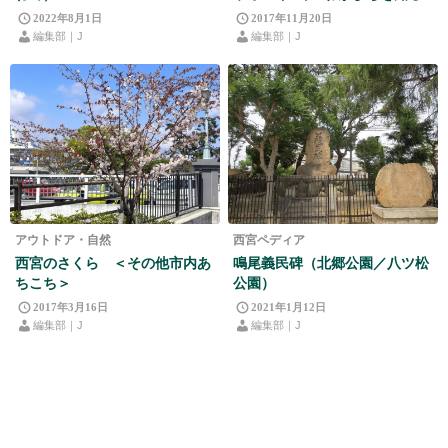
2022年8月1日
2017年11月20日
編集部｜J
編集部｜J
アウトドア・自然
西宮ペディア
西宮のさくら ＜その他市内あ
鳴尾義民碑（北郷公園／八ツ松
ちこち＞
公園）
2017年3月16日
2021年1月12日
編集部｜J
編集部｜J