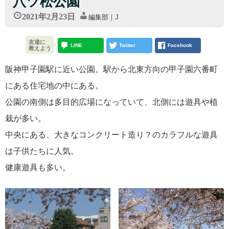
八ツ松公園
2021年2月23日
編集部｜J
友達に
LINE
Twitter
Facebook
教えよう
阪神甲子園駅に近い公園。駅から北東方向の甲子園六番町
にある住宅地の中にある。
公園の南側は多目的広場になっていて、北側には遊具や植
栽が多い。
中央にある、大きなコンクリート造り？のカラフルな遊具
は子供たちに人気。
健康遊具も多い。