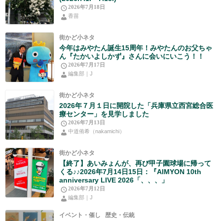
2026年7月18日
香苗
街かど小ネタ
今年はみやたん誕生15周年！みやたんのお父ちゃ
ん『たかいよしかず』さんに会いにいこう！！
2026年7月17日
編集部｜J
街かど小ネタ
2026年７月１日に開院した「兵庫県立西宮総合医
療センター」を見学しました
2026年7月13日
中道侑希（nakamichi）
街かど小ネタ
【終了】あいみょんが、再び甲子園球場に帰って
くる♪♪2026年7月14日15日：『AIMYON 10th
anniversary LIVE 2026「、、、」
2026年7月12日
編集部｜J
イベント・催し
歴史・伝統