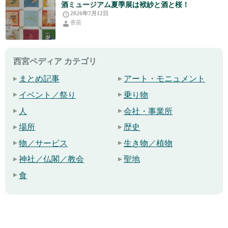
酒ミュージアム夏季展は袱紗と酒と桜！
2026年7月12日
香苗
西宮ペディア カテゴリ
まとめ記事
アート・モニュメント
イベント／祭り
乗り物
人
会社・事業所
場所
歴史
物／サービス
生き物／植物
神社／仏閣／教会
聖地
食