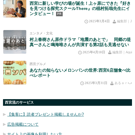
西宮に新しい学びの場が誕生！上ヶ原にできた『好き
を見つける探究スクールThere』の椙村拓哉先生にイ
ンタビュー！
PR
2025年3月4日
編集部｜J
エンタメ・文化
村上春樹さん原作ドラマ「地震のあとで」 同郷の堤
真一さんと鳴海唯さんが共演する第2話も見逃せない
2025年4月10日
編集部｜Aqui
西宮グルメ
あなたの知らないメロンパンの世界:西宮6店舗食べ比
べレポート
2025年3月31日
あるａｒ•⁠ᴗ⁠•⁠
西宮流のサービス
【集客に】読者プレゼント掲載しませんか?
広告掲載について
サイト上の画像を利用したい方