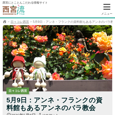
コ
西宮にとことんこだわる情報サイト
ン
テ
メニュー
ン
日々コレ西宮
5月9日：アンネ・フランクの資料館もあるアンネのバラ教
ツ
へ
移
動
日々コレ西宮
5月9日：アンネ・フランクの資
料館もあるアンネのバラ教会