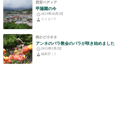
西宮ペディア
甲陽園の今
2023年10月2日
ライターT
街かど小ネタ
アンネのバラ教会のバラが咲き始めました
2015年5月2日
編集部｜J