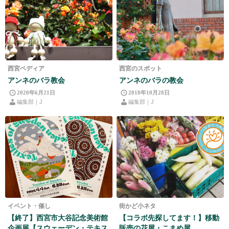
西宮ペディア
西宮のスポット
アンネのバラ教会
アンネのバラの教会
2020年6月21日
2018年10月28日
編集部｜J
編集部｜J
イベント・催し
街かど小ネタ
【終了】西宮市大谷記念美術館
【コラボ先探してます！】移動
企画展【スウェーデン・テキス
販売の花屋・こまめ屋