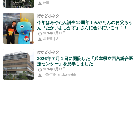
香苗
街かど小ネタ
今年はみやたん誕生15周年！みやたんのお父ちゃ
ん『たかいよしかず』さんに会いにいこう！！
2026年7月17日
編集部｜J
街かど小ネタ
2026年７月１日に開院した「兵庫県立西宮総合医
療センター」を見学しました
2026年7月13日
中道侑希（nakamichi）