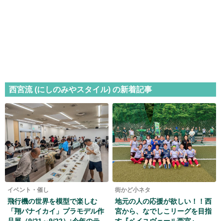
西宮流 (にしのみやスタイル) の新着記事
イベント・催し
街かど小ネタ
飛行機の世界を模型で楽しむ
地元の人の応援が欲しい！！西
「翔バナイカイ」プラモデル作
宮から、なでしこリーグを目指
品展（9/21～9/22）:今年のテ
す『ベイユヴェール西宮』