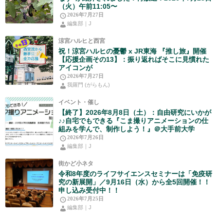
（火）午前11:05〜
2026年7月27日
編集部｜J
涼宮ハルヒと西宮
祝！涼宮ハルヒの憂鬱 x JR東海 『推し旅』開催
【応援企画その13】：振り返ればそこに見慣れた
アイコンが
2026年7月27日
我羅門 (がらもん)
イベント・催し
【終了】2026年8月8日（土）：自由研究にいかが
♪♪自宅でもできる『こま撮りアニメーションの仕
組みを学んで、制作しよう！』＠大手前大学
2026年7月26日
編集部｜J
街かど小ネタ
令和8年度のライフサイエンスセミナーは「免疫研
究の新展開」／9月16日（水）から全5回開催！！
申し込み受付中！！
2026年7月25日
編集部｜J