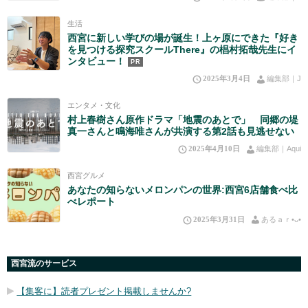
生活
西宮に新しい学びの場が誕生！上ヶ原にできた『好き
を見つける探究スクールThere』の椙村拓哉先生にイ
ンタビュー！
PR
2025年3月4日
編集部｜J
エンタメ・文化
村上春樹さん原作ドラマ「地震のあとで」 同郷の堤
真一さんと鳴海唯さんが共演する第2話も見逃せない
2025年4月10日
編集部｜Aqui
西宮グルメ
あなたの知らないメロンパンの世界:西宮6店舗食べ比
べレポート
2025年3月31日
あるａｒ•⁠ᴗ⁠•⁠
西宮流のサービス
【集客に】読者プレゼント掲載しませんか?