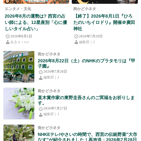
エンタメ・文化
街かど小ネタ
2026年8月の運勢は? 西宮の占
【終了】2026年8月1日『ひろ
い師による、12星座別「心に優
たのいちイロドリ』開催＠廣田
しいタイル占い」
神社
2026年8月1日
2026年7月29日
あるａｒ•⁠ᴗ⁠•⁠
編集部｜J
街かど小ネタ
2026年8月22日（土）のNHKのブラタモリは『甲
子園』
2026年7月28日
編集部｜J
街かど小ネタ
直木賞作家の東野圭吾さんのご冥福をお祈りしま
す。
2026年7月27日
編集部｜J
街かど小ネタ
NHKEテレ/やさいの時間で、西宮の伝統野菜”大市
なす”が紹介されました！再放送：2026年7月28日