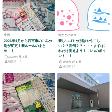
生活
街かど小ネタ
2026年4月から西宮市のごみ分
新しいゴミ分別はややこし
別が変更！新ルールのまと
い？？面倒？？・・・まずはこ
め！！
れだけ覚えよう！！6つのポイ
ント！！
2026年3月18日
編集部｜J
2026年4月17日
編集部｜J