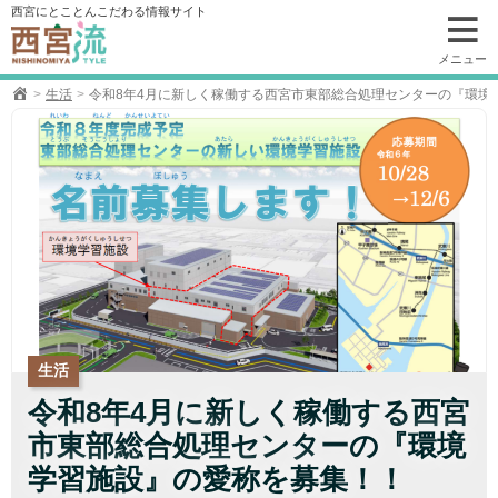
コ
西宮にとことんこだわる情報サイト
ン
テ
メニュー
ン
生活
令和8年4月に新しく稼働する西宮市東部総合処理センターの『環境
ツ
へ
移
動
生活
令和8年4月に新しく稼働する西宮
市東部総合処理センターの『環境
学習施設』の愛称を募集！！