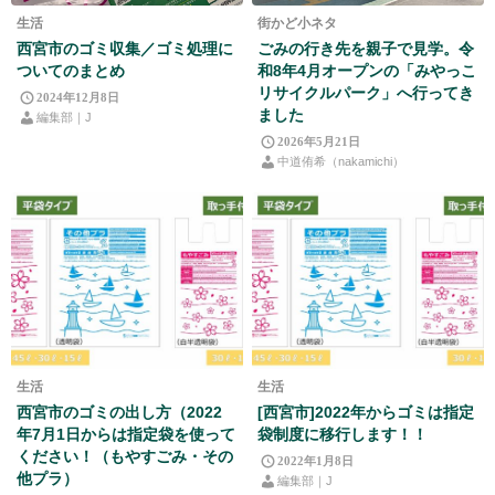
生活
街かど小ネタ
西宮市のゴミ収集／ゴミ処理に
ごみの行き先を親子で見学。令
ついてのまとめ
和8年4月オープンの「みやっこ
リサイクルパーク」へ行ってき
2024年12月8日
ました
編集部｜J
2026年5月21日
中道侑希（nakamichi）
生活
生活
西宮市のゴミの出し方（2022
[西宮市]2022年からゴミは指定
年7月1日からは指定袋を使って
袋制度に移行します！！
ください！（もやすごみ・その
2022年1月8日
他プラ）
編集部｜J