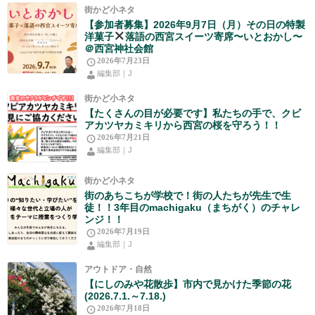
街かど小ネタ
【参加者募集】2026年9月7日（月）その日の特製
洋菓子
落語の西宮スイーツ寄席〜いとおかし〜
＠西宮神社会館
2026年7月23日
編集部｜J
街かど小ネタ
【たくさんの目が必要です】私たちの手で、クビ
アカツヤカミキリから西宮の桜を守ろう！！
2026年7月21日
編集部｜J
街かど小ネタ
街のあちこちが学校で！街の人たちが先生で生
徒！！3年目のmachigaku（まちがく）のチャレ
ンジ！！
2026年7月19日
編集部｜J
アウトドア・自然
【にしのみや花散歩】市内で見かけた季節の花
(2026.7.1.～7.18.)
2026年7月18日