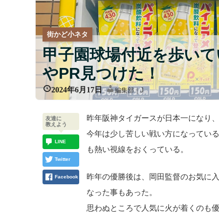
街かど小ネタ
甲子園球場付近を歩いて
やPR見つけた！
2024年6月17日
編集部｜J
昨年阪神タイガースが日本一になり
友達に
教えよう
今年は少し苦しい戦い方になってい
LINE
も熱い視線をおくっている。
Twitter
昨年の優勝後は、岡田監督のお気に
Facebook
なった事もあった。
思わぬところで人気に火が着くのも