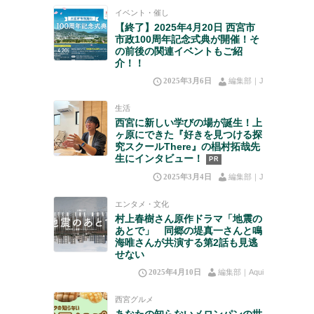
イベント・催し
【終了】2025年4月20日 西宮市
市政100周年記念式典が開催！そ
の前後の関連イベントもご紹
介！！
2025年3月6日
編集部｜J
生活
西宮に新しい学びの場が誕生！上
ヶ原にできた『好きを見つける探
究スクールThere』の椙村拓哉先
生にインタビュー！
PR
2025年3月4日
編集部｜J
エンタメ・文化
村上春樹さん原作ドラマ「地震の
あとで」 同郷の堤真一さんと鳴
海唯さんが共演する第2話も見逃
せない
2025年4月10日
編集部｜Aqui
西宮グルメ
あなたの知らないメロンパンの世