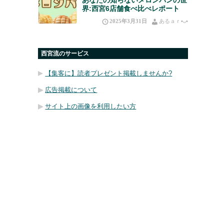
界:西宮6店舗食べ比べレポート
2025年3月31日
あるａｒ•⁠ᴗ⁠•⁠
西宮流のサービス
【集客に】読者プレゼント掲載しませんか?
広告掲載について
サイト上の画像を利用したい方