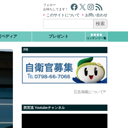
Facebook
X
Instagram
RSS フィード
フォロー
お待ちしてます！
このサイトについて
お問い合わせ
検
索:
宮ペディア
プレゼント
コンテンツ一覧
PR
広告掲載について
西宮流 Youtubeチャンネル