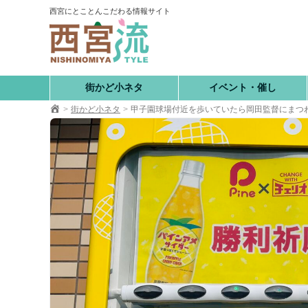
コ
西宮にとことんこだわる情報サイト
ン
テ
ン
ツ
へ
街かど小ネタ
イベント・催し
移
街かど小ネタ
甲子園球場付近を歩いていたら岡田監督にまつ
動