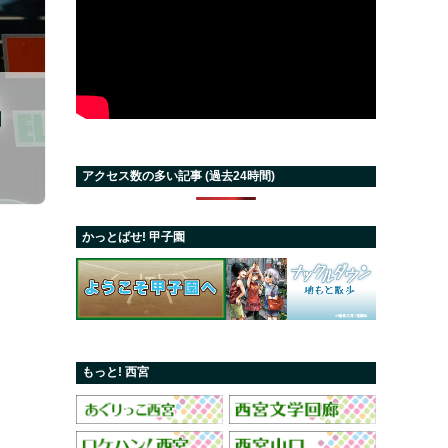
品
アクセス数の多い記事 (過去24時間)
かっとばせ! 甲子園
もっと! 西宮