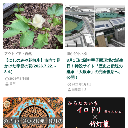
アウトドア・自然
街かど小ネタ
【にしのみや花散歩】市内で見
8月1日は阪神甲子園球場の誕生
かけた季節の花(2026.7.22.～
日！特設サイト『歴史と伝統の
8.4.)
継承「大銀傘」の完全復活へ』
公開！
2026年8月4日
香苗
2026年8月1日
編集部｜J