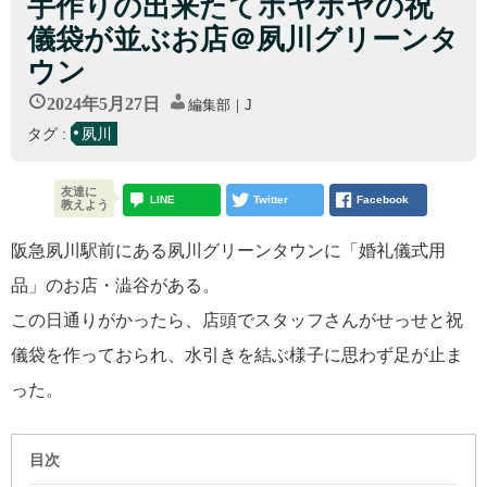
手作りの出来たてホヤホヤの祝
儀袋が並ぶお店＠夙川グリーンタ
ウン
2024年5月27日
編集部｜J
タグ :
夙川
友達に
LINE
Twitter
Facebook
教えよう
阪急夙川駅前にある夙川グリーンタウンに「婚礼儀式用
品」のお店・澁谷がある。
この日通りがかったら、店頭でスタッフさんがせっせと祝
儀袋を作っておられ、水引きを結ぶ様子に思わず足が止ま
った。
目次