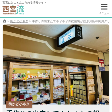
コ
西宮にとことんこだわる情報サイト
ン
テ
メニュー
ン
街かど小ネタ
手作りの出来たてホヤホヤの祝儀袋が並ぶお店＠夙川グリ
ツ
へ
移
動
街かど小ネタ