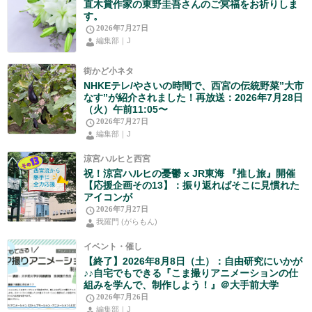
直木賞作家の東野圭吾さんのご冥福をお祈りしま
す。
2026年7月27日
編集部｜J
街かど小ネタ
NHKEテレ/やさいの時間で、西宮の伝統野菜”大市
なす”が紹介されました！再放送：2026年7月28日
（火）午前11:05〜
2026年7月27日
編集部｜J
涼宮ハルヒと西宮
祝！涼宮ハルヒの憂鬱 x JR東海 『推し旅』開催
【応援企画その13】：振り返ればそこに見慣れた
アイコンが
2026年7月27日
我羅門 (がらもん)
イベント・催し
【終了】2026年8月8日（土）：自由研究にいかが
♪♪自宅でもできる『こま撮りアニメーションの仕
組みを学んで、制作しよう！』＠大手前大学
2026年7月26日
編集部｜J