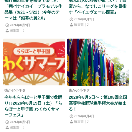
飛行機の世界を模型で楽しむ
地元の人の応援が欲しい！！西
「翔バナイカイ」プラモデル作
宮から、なでしこリーグを目指
品展（9/21～9/22）:今年のテ
す『ベイユヴェール西宮』
ーマは『銀幕の翼2.0』
2026年8月7日
編集部｜J
2026年8月9日
編集部｜J
街かど小ネタ
街かど小ネタ
今年もららぽーと甲子園で盆踊
2026年8月5日〜：第108回全国
り♪♪2026年8月15日（土）「ら
高等学校野球選手権大会が始ま
らぽーと甲子園 わくわくサマ
る！
ーフェス」
2026年8月4日
編集部｜J
2026年8月5日
編集部｜J