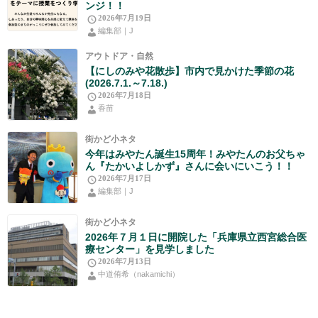
ンジ！！
2026年7月19日
編集部｜J
アウトドア・自然
【にしのみや花散歩】市内で見かけた季節の花
(2026.7.1.～7.18.)
2026年7月18日
香苗
街かど小ネタ
今年はみやたん誕生15周年！みやたんのお父ちゃ
ん『たかいよしかず』さんに会いにいこう！！
2026年7月17日
編集部｜J
街かど小ネタ
2026年７月１日に開院した「兵庫県立西宮総合医
療センター」を見学しました
2026年7月13日
中道侑希（nakamichi）