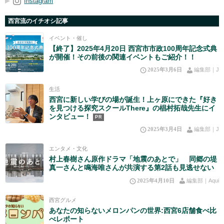
Instagram
西宮流のイチオシ記事
イベント・催し
【終了】2025年4月20日 西宮市市政100周年記念式典
が開催！その前後の関連イベントもご紹介！！
2025年3月6日
編集部｜J
生活
西宮に新しい学びの場が誕生！上ヶ原にできた『好き
を見つける探究スクールThere』の椙村拓哉先生にイ
ンタビュー！
PR
2025年3月4日
編集部｜J
エンタメ・文化
村上春樹さん原作ドラマ「地震のあとで」 同郷の堤
真一さんと鳴海唯さんが共演する第2話も見逃せない
2025年4月10日
編集部｜Aqui
西宮グルメ
あなたの知らないメロンパンの世界:西宮6店舗食べ比
べレポート