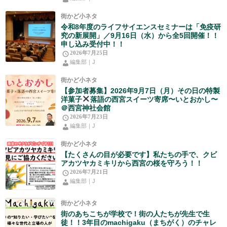
街かど小ネタ
令和8年度のライフサイエンスセミナーは「免疫研
究の新展開」／9月16日（水）から全5回開催！！
申し込み受付中！！
2026年7月25日
編集部｜J
街かど小ネタ
【参加者募集】2026年9月7日（月）その日の特製
洋菓子
落語の西宮スイーツ寄席〜いとおかし〜
＠西宮神社会館
2026年7月23日
編集部｜J
街かど小ネタ
【たくさんの目が必要です】私たちの手で、クビ
アカツヤカミキリから西宮の桜を守ろう！！
2026年7月21日
編集部｜J
街かど小ネタ
街のあちこちが学校で！街の人たちが先生で生
徒！！3年目のmachigaku（まちがく）のチャレ