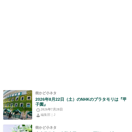
街かど小ネタ
2026年8月22日（土）のNHKのブラタモリは『甲
子園』
2026年7月28日
編集部｜J
街かど小ネタ