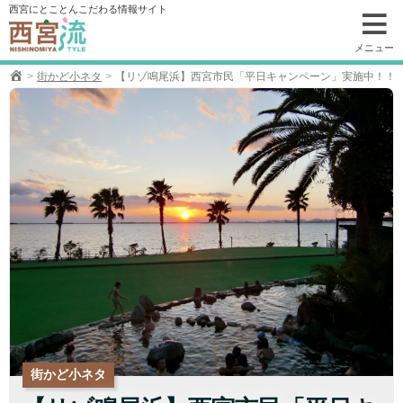
コ
西宮にとことんこだわる情報サイト
ン
テ
メニュー
ン
街かど小ネタ
【リゾ鳴尾浜】西宮市民「平日キャンペーン」実施中！！
ツ
へ
移
動
街かど小ネタ