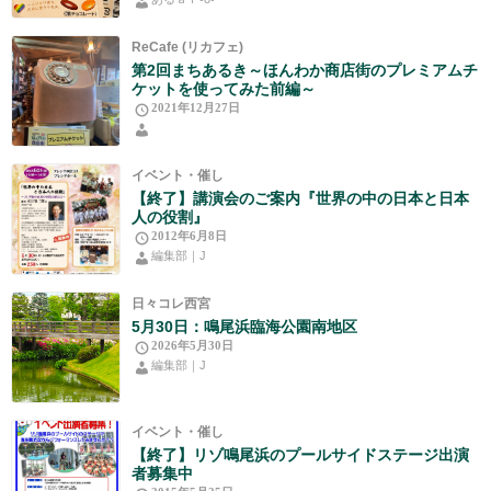
ReCafe (リカフェ)
第2回まちあるき～ほんわか商店街のプレミアムチ
ケットを使ってみた前編～
2021年12月27日
イベント・催し
【終了】講演会のご案内『世界の中の日本と日本
人の役割』
2012年6月8日
編集部｜J
日々コレ西宮
5月30日：鳴尾浜臨海公園南地区
2026年5月30日
編集部｜J
イベント・催し
【終了】リゾ鳴尾浜のプールサイドステージ出演
者募集中