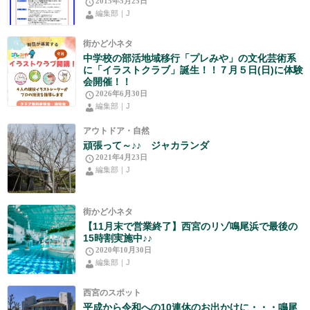
2015年5月25日
編集部｜J
街かど小ネタ
中学校の部活地域移行「プレみや」の文化芸術系
に「イラストクラブ」誕生！！７月５日(日)に体験
会開催！！
2026年6月30日
編集部｜J
アウトドア・自然
頑張って～♪♪ ジャカランダ
2021年4月23日
編集部｜J
街かど小ネタ
【11月末で営業終了】西宮のリゾ鳴尾浜で最後の
15時割実施中♪♪
2020年10月30日
編集部｜J
西宮のスポット
平成から令和への10連休のお出かけに・・・鳴尾