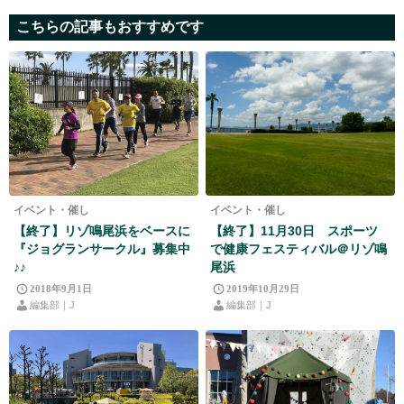
こちらの記事もおすすめです
イベント・催し
イベント・催し
【終了】リゾ鳴尾浜をベースに
【終了】11月30日 スポーツ
『ジョグランサークル』募集中
で健康フェスティバル＠リゾ鳴
♪♪
尾浜
2018年9月1日
2019年10月29日
編集部｜J
編集部｜J