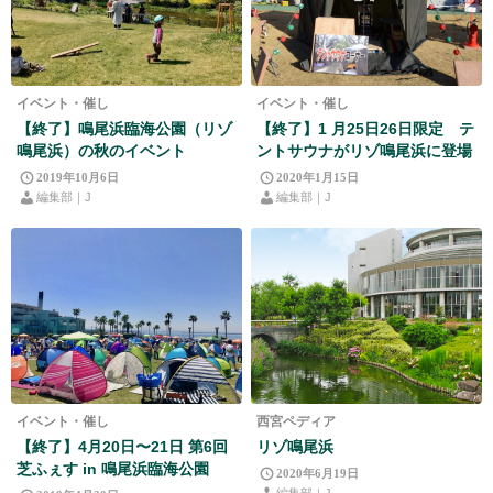
イベント・催し
イベント・催し
【終了】鳴尾浜臨海公園（リゾ
【終了】1 月25日26日限定 テ
鳴尾浜）の秋のイベント
ントサウナがリゾ鳴尾浜に登場
2019年10月6日
2020年1月15日
編集部｜J
編集部｜J
イベント・催し
西宮ペディア
【終了】4月20日〜21日 第6回
リゾ鳴尾浜
芝ふぇす in 鳴尾浜臨海公園
2020年6月19日