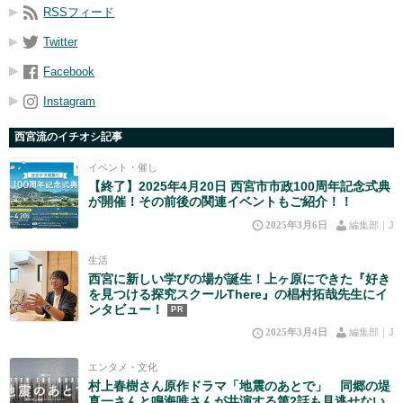
RSSフィード
Twitter
Facebook
Instagram
西宮流のイチオシ記事
イベント・催し
【終了】2025年4月20日 西宮市市政100周年記念式典
が開催！その前後の関連イベントもご紹介！！
2025年3月6日
編集部｜J
生活
西宮に新しい学びの場が誕生！上ヶ原にできた『好き
を見つける探究スクールThere』の椙村拓哉先生にイ
ンタビュー！
PR
2025年3月4日
編集部｜J
エンタメ・文化
村上春樹さん原作ドラマ「地震のあとで」 同郷の堤
真一さんと鳴海唯さんが共演する第2話も見逃せない