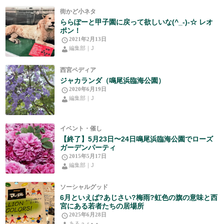
街かど小ネタ
ららぽーと甲子園に戻って欲しいな(^_-)-☆ レオ
ポン！
2021年2月13日
編集部｜J
西宮ペディア
ジャカランダ（鳴尾浜臨海公園）
2020年6月19日
編集部｜J
イベント・催し
【終了】5月23日〜24日鳴尾浜臨海公園でローズ
ガーデンパーティ
2015年5月17日
編集部｜J
ソーシャルグッド
6月といえば?あじさい?梅雨?虹色の旗の意味と西
宮にある若者たちの居場所
2025年6月28日
あるａｒ•⁠ᴗ⁠•⁠