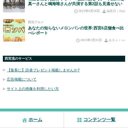
真一さんと鳴海唯さんが共演する第2話も見逃せない
2025年4月10日
編集部｜Aqui
西宮グルメ
あなたの知らないメロンパンの世界:西宮6店舗食べ比
べレポート
2025年3月31日
あるａｒ•⁠ᴗ⁠•⁠
西宮流のサービス
【集客に】読者プレゼント掲載しませんか?
広告掲載について
サイト上の画像を利用したい方
ホーム
コンテンツ一覧