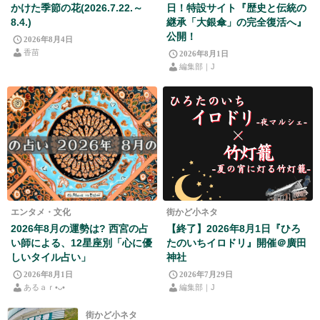
かけた季節の花(2026.7.22.～
日！特設サイト『歴史と伝統の
8.4.)
継承「大銀傘」の完全復活へ』
公開！
2026年8月4日
香苗
2026年8月1日
編集部｜J
エンタメ・文化
街かど小ネタ
2026年8月の運勢は? 西宮の占
【終了】2026年8月1日『ひろ
い師による、12星座別「心に優
たのいちイロドリ』開催＠廣田
しいタイル占い」
神社
2026年8月1日
2026年7月29日
あるａｒ•⁠ᴗ⁠•⁠
編集部｜J
街かど小ネタ