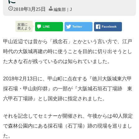
に
2018年3月25日
編集部｜J
友達に
LINE
Twitter
Facebook
教えよう
甲山近辺では昔から「残念石」とかという言い方で、江戸
時代の大阪城再建の時に使うことを目的に切り出そうとし
た大きな石が残っているのは知られていました。
2018年2月13日に、甲山町に点在する『徳川大阪城東六甲
採石場・甲山刻印群』の一部が『大阪城石垣石丁場跡 東
六甲石丁場跡』とし国史跡に指定されました。
それを記念してセミナーが開催され、午後からは40人限定
で森林公園内にある採石場（石丁場）跡の現場を巡りまし
た。