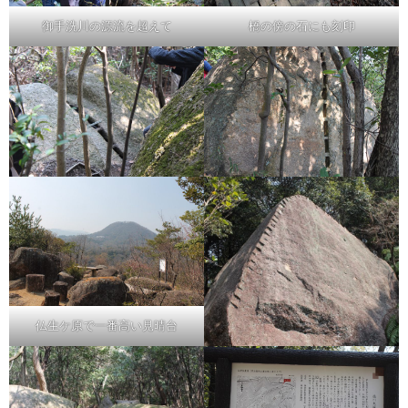
御手洗川の源流を超えて
橋の傍の石にも刻印
仏生ケ原で一番高い見晴台