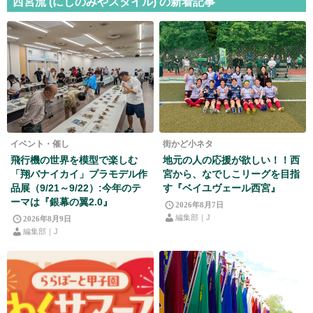
西宮流 (にしのみやスタイル) の新着記事
イベント・催し
街かど小ネタ
飛行機の世界を模型で楽しむ
地元の人の応援が欲しい！！西
「翔バナイカイ」プラモデル作
宮から、なでしこリーグを目指
品展（9/21～9/22）:今年のテ
す『ベイユヴェール西宮』
ーマは『銀幕の翼2.0』
2026年8月7日
編集部｜J
2026年8月9日
編集部｜J