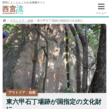
コ
西宮にとことんこだわる情報サイト
ン
テ
メニュー
ン
アウトドア・自然
東六甲石丁場跡が国指定の文化財に
ツ
へ
移
動
アウトドア・自然
東六甲石丁場跡が国指定の文化財