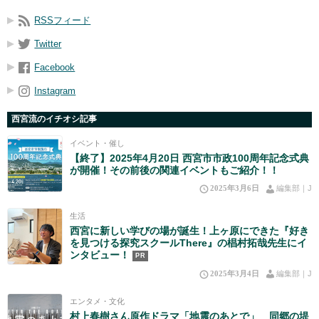
RSSフィード
Twitter
Facebook
Instagram
西宮流のイチオシ記事
イベント・催し
【終了】2025年4月20日 西宮市市政100周年記念式典
が開催！その前後の関連イベントもご紹介！！
2025年3月6日
編集部｜J
生活
西宮に新しい学びの場が誕生！上ヶ原にできた『好き
を見つける探究スクールThere』の椙村拓哉先生にイ
ンタビュー！
PR
2025年3月4日
編集部｜J
エンタメ・文化
村上春樹さん原作ドラマ「地震のあとで」 同郷の堤