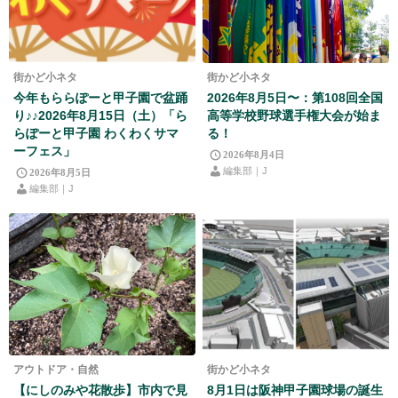
街かど小ネタ
街かど小ネタ
今年もららぽーと甲子園で盆踊
2026年8月5日〜：第108回全国
り♪♪2026年8月15日（土）「ら
高等学校野球選手権大会が始ま
らぽーと甲子園 わくわくサマ
る！
ーフェス」
2026年8月4日
編集部｜J
2026年8月5日
編集部｜J
アウトドア・自然
街かど小ネタ
【にしのみや花散歩】市内で見
8月1日は阪神甲子園球場の誕生