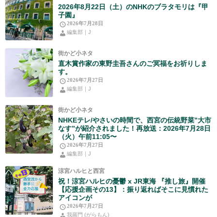
2026年8月22日（土）のNHKのブラタモリは『甲
子園』
2026年7月28日
編集部｜J
街かど小ネタ
直木賞作家の東野圭吾さんのご冥福をお祈りしま
す。
2026年7月27日
編集部｜J
街かど小ネタ
NHKEテレ/やさいの時間で、西宮の伝統野菜”大市
なす”が紹介されました！再放送：2026年7月28日
（火）午前11:05〜
2026年7月27日
編集部｜J
涼宮ハルヒと西宮
祝！涼宮ハルヒの憂鬱 x JR東海 『推し旅』開催
【応援企画その13】：振り返ればそこに見慣れた
アイコンが
2026年7月27日
我羅門 (がらもん)