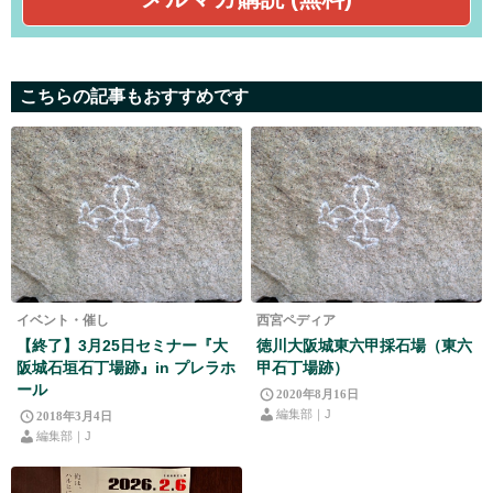
こちらの記事もおすすめです
イベント・催し
西宮ペディア
【終了】3月25日セミナー『大
徳川大阪城東六甲採石場（東六
阪城石垣石丁場跡』in プレラホ
甲石丁場跡）
ール
2020年8月16日
編集部｜J
2018年3月4日
編集部｜J