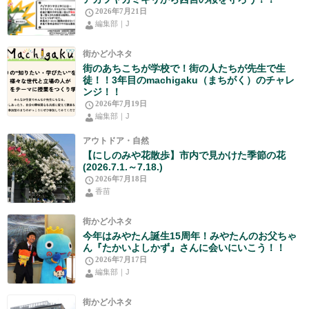
2026年7月21日
編集部｜J
街かど小ネタ
街のあちこちが学校で！街の人たちが先生で生
徒！！3年目のmachigaku（まちがく）のチャレ
ンジ！！
2026年7月19日
編集部｜J
アウトドア・自然
【にしのみや花散歩】市内で見かけた季節の花
(2026.7.1.～7.18.)
2026年7月18日
香苗
街かど小ネタ
今年はみやたん誕生15周年！みやたんのお父ちゃ
ん『たかいよしかず』さんに会いにいこう！！
2026年7月17日
編集部｜J
街かど小ネタ