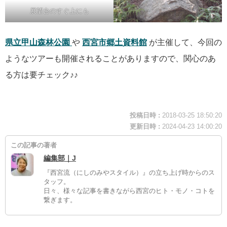
展望台のすぐ上にも
県立甲山森林公園
や
西宮市郷土資料館
が主催して、今回の
ようなツアーも開催されることがありますので、関心のあ
る方は要チェック♪♪
投稿日時 :
2018-03-25 18:50:20
更新日時 :
2024-04-23 14:00:20
この記事の著者
編集部｜J
『西宮流（にしのみやスタイル）』の立ち上げ時からのス
タッフ。
日々、様々な記事を書きながら西宮のヒト・モノ・コトを
繋ぎます。