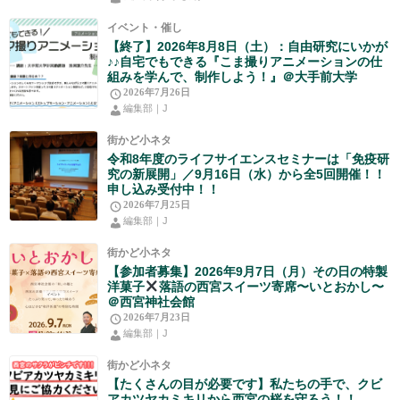
イベント・催し
【終了】2026年8月8日（土）：自由研究にいかが
♪♪自宅でもできる『こま撮りアニメーションの仕
組みを学んで、制作しよう！』＠大手前大学
2026年7月26日
編集部｜J
街かど小ネタ
令和8年度のライフサイエンスセミナーは「免疫研
究の新展開」／9月16日（水）から全5回開催！！
申し込み受付中！！
2026年7月25日
編集部｜J
街かど小ネタ
【参加者募集】2026年9月7日（月）その日の特製
洋菓子
落語の西宮スイーツ寄席〜いとおかし〜
＠西宮神社会館
2026年7月23日
編集部｜J
街かど小ネタ
【たくさんの目が必要です】私たちの手で、クビ
アカツヤカミキリから西宮の桜を守ろう！！