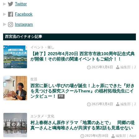
Twitter
Facebook
Instagram
西宮流のイチオシ記事
イベント・催し
【終了】2025年4月20日 西宮市市政100周年記念式典
が開催！その前後の関連イベントもご紹介！！
2025年3月6日
編集部｜J
生活
西宮に新しい学びの場が誕生！上ヶ原にできた『好き
を見つける探究スクールThere』の椙村拓哉先生にイ
ンタビュー！
PR
2025年3月4日
編集部｜J
エンタメ・文化
村上春樹さん原作ドラマ「地震のあとで」 同郷の堤
真一さんと鳴海唯さんが共演する第2話も見逃せない
2025年4月10日
編集部｜Aqui