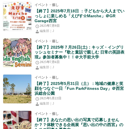
イベント・催し
【終了】2025年7月18日 ：子どもから大人までい
っしょに楽しめる「えびす☆Marche」＠GR
Garage西宮
2025年7月9日
編集部｜J
イベント・催し
【終了】2025年７月26日(土)：キッズ・イングリ
ッシュセミナー『歌と童話で親しむ 日常の英語表
現』参加者募集中！！＠大手前大学
2025年7月6日
編集部｜J
イベント・催し
【終了】2025年5月31日（土）：地域の健康と笑
顔をつなぐ一日「Fun ParkFitness Day」＠西宮
浜総合公園
2025年5月22日
編集部｜J
イベント・催し
【終了】あなたの思い出の写真で応募しません
か？？体験できる企画展『思い出の中の西宮』の