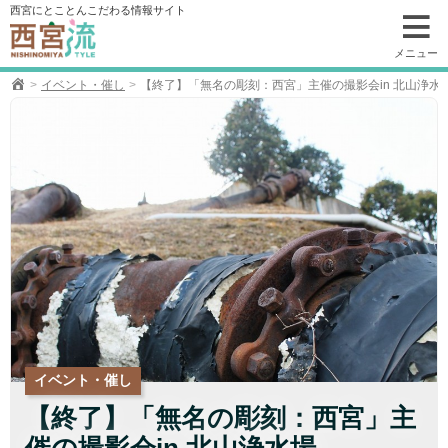
コ
西宮にとことんこだわる情報サイト
ン
テ
メニュー
ン
イベント・催し
【終了】「無名の彫刻：西宮」主催の撮影会in 北山浄水
ツ
へ
移
動
イベント・催し
【終了】「無名の彫刻：西宮」主
催の撮影会in 北山浄水場