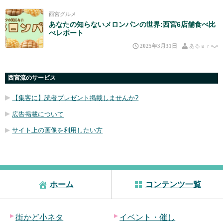
西宮グルメ
あなたの知らないメロンパンの世界:西宮6店舗食べ比
べレポート
2025年3月31日
あるａｒ•⁠ᴗ⁠•⁠
西宮流のサービス
【集客に】読者プレゼント掲載しませんか?
広告掲載について
サイト上の画像を利用したい方
ホーム
コンテンツ一覧
街かど小ネタ
イベント・催し