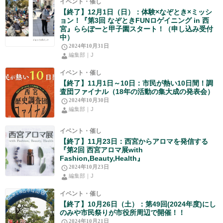
イベント・催し
【終了】12月1日（日）：体験×なぞとき×ミッシ
ョン！『第3回 なぞときFUNロゲイニング in 西
宮』ららぽーと甲子園スタート！（申し込み受付
中）
2024年10月31日
編集部｜J
イベント・催し
【終了】11月1日～10日：市民が熱い10日間！調
査団ファイナル（18年の活動の集大成の発表会）
2024年10月30日
編集部｜J
イベント・催し
【終了】11月23日：西宮からアロマを発信する
『第2回 西宮アロマ展with
Fashion,Beauty,Health』
2024年10月23日
編集部｜J
イベント・催し
【終了】10月26日（土）：第49回(2024年度)にし
のみや市民祭りが市役所周辺で開催！！
2024年10月21日