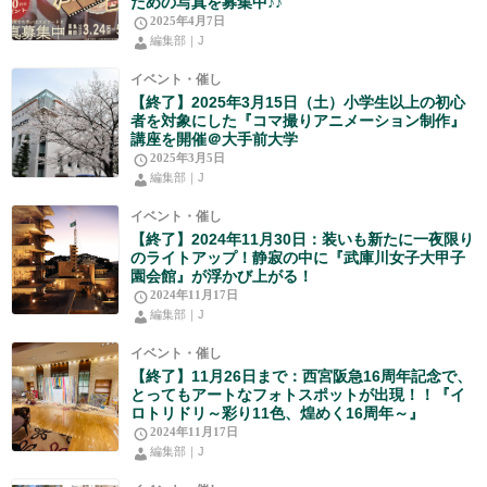
ための写真を募集中♪♪
2025年4月7日
編集部｜J
イベント・催し
【終了】2025年3月15日（土）小学生以上の初心
者を対象にした『コマ撮りアニメーション制作』
講座を開催＠大手前大学
2025年3月5日
編集部｜J
イベント・催し
【終了】2024年11月30日：装いも新たに一夜限り
のライトアップ！静寂の中に『武庫川女子大甲子
園会館』が浮かび上がる！
2024年11月17日
編集部｜J
イベント・催し
【終了】11月26日まで：西宮阪急16周年記念で、
とってもアートなフォトスポットが出現！！『イ
ロトリドリ～彩り11色、煌めく16周年～』
2024年11月17日
編集部｜J