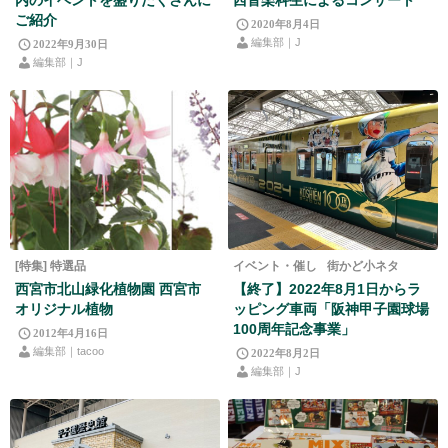
内のイベントを盛りだくさんに
西音楽科生によるコンサート
ご紹介
2020年8月4日
編集部｜J
2022年9月30日
編集部｜J
[特集] 特選品
イベント・催し
街かど小ネタ
西宮市北山緑化植物園 西宮市
【終了】2022年8月1日からラ
オリジナル植物
ッピング車両「阪神甲子園球場
100周年記念事業」
2012年4月16日
編集部｜tacoo
2022年8月2日
編集部｜J