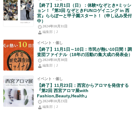
【終了】12月1日（日）：体験×なぞとき×ミッシ
ョン！『第3回 なぞときFUNロゲイニング in 西
宮』ららぽーと甲子園スタート！（申し込み受付
中）
2024年10月31日
編集部｜J
イベント・催し
【終了】11月1日～10日：市民が熱い10日間！調
査団ファイナル（18年の活動の集大成の発表会）
2024年10月30日
編集部｜J
イベント・催し
【終了】11月23日：西宮からアロマを発信する
『第2回 西宮アロマ展with
Fashion,Beauty,Health』
2024年10月23日
編集部｜J