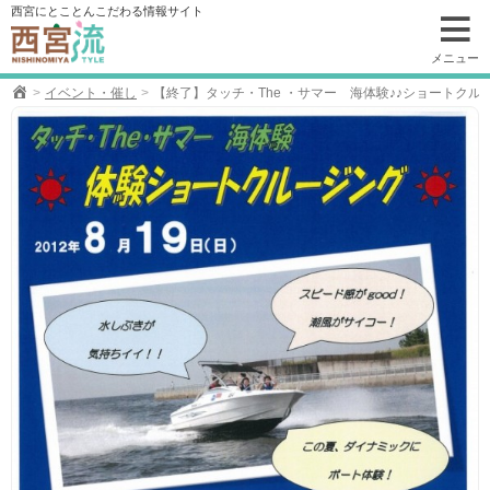
コ
西宮にとことんこだわる情報サイト
ン
テ
メニュー
ン
イベント・催し
【終了】タッチ・The ・サマー 海体験♪♪ショートクルー
ツ
へ
移
動