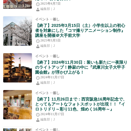
2025年4月7日
編集部｜J
イベント・催し
【終了】2025年3月15日（土）小学生以上の初心
者を対象にした『コマ撮りアニメーション制作』
講座を開催＠大手前大学
2025年3月5日
編集部｜J
イベント・催し
【終了】2024年11月30日：装いも新たに一夜限り
のライトアップ！静寂の中に『武庫川女子大甲子
園会館』が浮かび上がる！
2024年11月17日
編集部｜J
イベント・催し
【終了】11月26日まで：西宮阪急16周年記念で、
とってもアートなフォトスポットが出現！！『イ
ロトリドリ～彩り11色、煌めく16周年～』
2024年11月17日
編集部｜J
イベント・催し