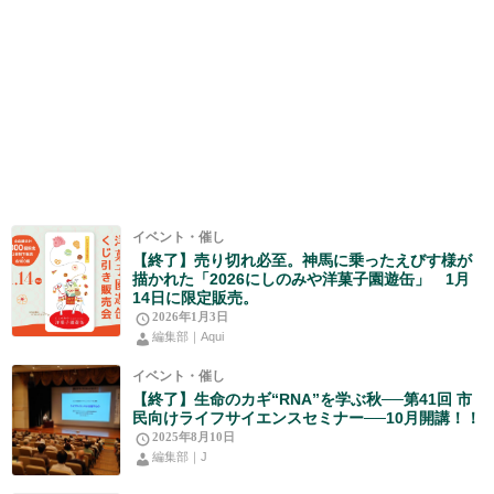
イベント・催し
【終了】売り切れ必至。神馬に乗ったえびす様が
描かれた「2026にしのみや洋菓子園遊缶」 1月
14日に限定販売。
2026年1月3日
編集部｜Aqui
イベント・催し
【終了】生命のカギ“RNA”を学ぶ秋──第41回 市
民向けライフサイエンスセミナー──10月開講！！
2025年8月10日
編集部｜J