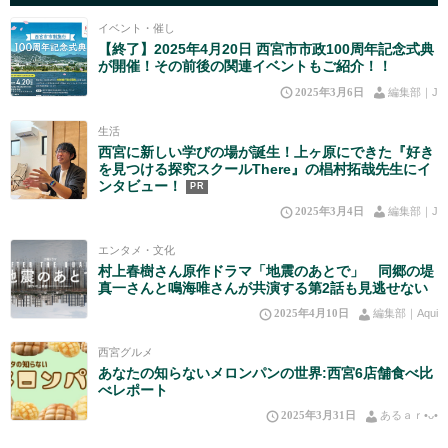
イベント・催し
【終了】2025年4月20日 西宮市市政100周年記念式典
が開催！その前後の関連イベントもご紹介！！
2025年3月6日
編集部｜J
生活
西宮に新しい学びの場が誕生！上ヶ原にできた『好き
を見つける探究スクールThere』の椙村拓哉先生にイ
ンタビュー！
PR
2025年3月4日
編集部｜J
エンタメ・文化
村上春樹さん原作ドラマ「地震のあとで」 同郷の堤
真一さんと鳴海唯さんが共演する第2話も見逃せない
2025年4月10日
編集部｜Aqui
西宮グルメ
あなたの知らないメロンパンの世界:西宮6店舗食べ比
べレポート
2025年3月31日
あるａｒ•⁠ᴗ⁠•⁠