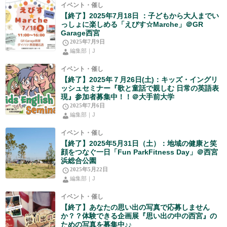
イベント・催し
【終了】2025年7月18日 ：子どもから大人までい
っしょに楽しめる「えびす☆Marche」＠GR
Garage西宮
2025年7月9日
編集部｜J
イベント・催し
【終了】2025年７月26日(土)：キッズ・イングリ
ッシュセミナー『歌と童話で親しむ 日常の英語表
現』参加者募集中！！＠大手前大学
2025年7月6日
編集部｜J
イベント・催し
【終了】2025年5月31日（土）：地域の健康と笑
顔をつなぐ一日「Fun ParkFitness Day」＠西宮
浜総合公園
2025年5月22日
編集部｜J
イベント・催し
【終了】あなたの思い出の写真で応募しません
か？？体験できる企画展『思い出の中の西宮』の
ための写真を募集中♪♪