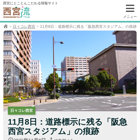
コ
西宮にとことんこだわる情報サイト
ン
テ
メニュー
ン
日々コレ西宮
11月8日：道路標示に残る「阪急西宮スタジアム」の痕跡
ツ
へ
移
動
日々コレ西宮
11月8日：道路標示に残る「阪急
西宮スタジアム」の痕跡