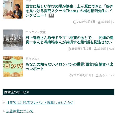
生活
西宮に新しい学びの場が誕生！上ヶ原にできた『好き
を見つける探究スクールThere』の椙村拓哉先生にイ
ンタビュー！
PR
2025年3月4日
編集部｜J
エンタメ・文化
村上春樹さん原作ドラマ「地震のあとで」 同郷の堤
真一さんと鳴海唯さんが共演する第2話も見逃せない
2025年4月10日
編集部｜Aqui
西宮グルメ
あなたの知らないメロンパンの世界:西宮6店舗食べ比
べレポート
2025年3月31日
あるａｒ•⁠ᴗ⁠•⁠
西宮流のサービス
【集客に】読者プレゼント掲載しませんか?
広告掲載について