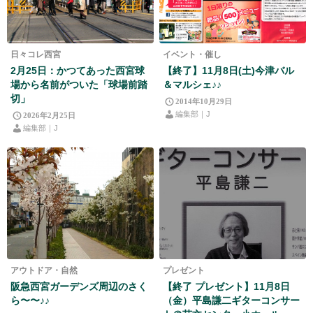
日々コレ西宮
イベント・催し
2月25日：かつてあった西宮球
【終了】11月8日(土)今津バル
場から名前がついた「球場前踏
＆マルシェ♪♪
切」
2014年10月29日
編集部｜J
2026年2月25日
編集部｜J
アウトドア・自然
プレゼント
阪急西宮ガーデンズ周辺のさく
【終了 プレゼント】11月8日
ら〜〜♪♪
（金）平島謙二ギターコンサー