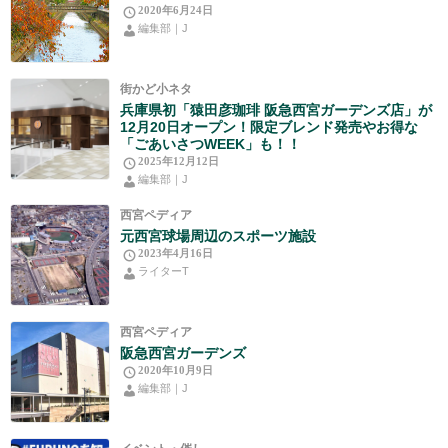
2020年6月24日
編集部｜J
街かど小ネタ
兵庫県初「猿田彦珈琲 阪急西宮ガーデンズ店」が
12月20日オープン！限定ブレンド発売やお得な
「ごあいさつWEEK」も！！
2025年12月12日
編集部｜J
西宮ペディア
元西宮球場周辺のスポーツ施設
2023年4月16日
ライターT
西宮ペディア
阪急西宮ガーデンズ
2020年10月9日
編集部｜J