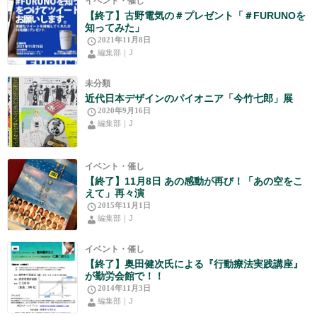
イベント・催し
【終了】古野電気の＃プレゼント「＃FURUNOを
知ってみた」
2021年11月8日
編集部｜J
未分類
近代日本デザインのパイオニア「今竹七郎」展
2020年9月16日
編集部｜J
イベント・催し
【終了】11月8日 あの感動が再び！「あの空をこ
えて」再々演
2015年11月1日
編集部｜J
イベント・催し
【終了】奥田健次氏による『行動療法実践講座』
が勤労会館で！！
2014年11月3日
編集部｜J