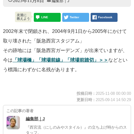
2025年11月8日
編集部｜J
友達に
LINE
Twitter
Facebook
教えよう
2002年末で閉鎖され、2004年9月1日から2005年にかけて
取り壊された「阪急西宮スタジアム」
その跡地には「阪急西宮ガーデンズ」が出来ていますが、
今は
「球場橋」「球場前線」「球場前踏切」＞＞
などとい
う標識にわずかに名残があります。
投稿日時 :
2025-11-08 00:00:00
更新日時 :
2025-09-14 14:50:29
この記事の著者
編集部｜J
『西宮流（にしのみやスタイル）』の立ち上げ時からのス
タッフ。