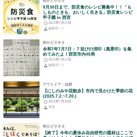
街かど小ネタ
9月30日まで、防災食のレシピ募集中！！「も
しものときも、おいしく生きる」防災食レシピ
甲子園 in 西宮
2025年7月25日
編集部｜J
街かど小ネタ
令和7年7月7日：７並びの消印（風景印）を集
めてみたよ！西宮市内49局
2025年7月21日
編集部｜J
アウトドア・自然
【にしのみや花散歩】市内で見かけた季節の花
(2025.7.2.~7.20.)
2025年7月20日
香苗
街かど小ネタ
【終了】今年の夏休み自由研究の題材はここで