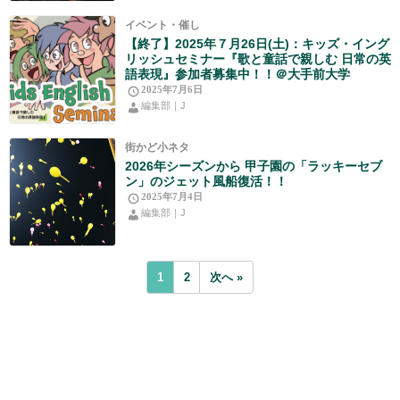
イベント・催し
【終了】2025年７月26日(土)：キッズ・イング
リッシュセミナー『歌と童話で親しむ 日常の英
語表現』参加者募集中！！＠大手前大学
2025年7月6日
編集部｜J
街かど小ネタ
2026年シーズンから 甲子園の「ラッキーセブ
ン」のジェット風船復活！！
2025年7月4日
編集部｜J
1
2
次へ »