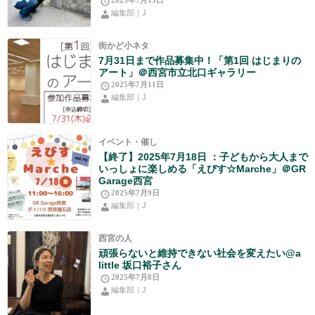
2025年7月13日
編集部｜J
街かど小ネタ
7月31日まで作品募集中！「第1回 はじまりの
アート」＠西宮市立北口ギャラリー
2025年7月11日
編集部｜J
イベント・催し
【終了】2025年7月18日 ：子どもから大人まで
いっしょに楽しめる「えびす☆Marche」＠GR
Garage西宮
2025年7月9日
編集部｜J
西宮の人
頑張らないと維持できない社会を変えたい@a
little 坂口裕子さん
2025年7月8日
編集部｜J