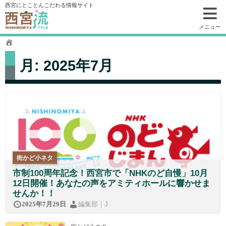
コ
西宮にとことんこだわる情報サイト
ン
テ
メニュー
ン
ツ
へ
月:
2025年7月
移
動
街かど小ネタ
市制100周年記念！西宮市で「NHKのど自慢」10月
12日開催！あなたの声をアミティホールに響かせま
せんか！！
編集部｜J
2025年7月29日