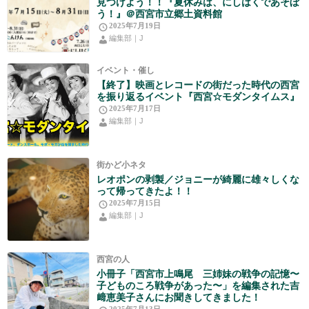
見つけよう！！『夏休みは、にしはくであそぼ
う！』＠西宮市立郷土資料館
2025年7月19日
編集部｜J
イベント・催し
【終了】映画とレコードの街だった時代の西宮
を振り返るイベント『西宮☆モダンタイムス』
2025年7月17日
編集部｜J
街かど小ネタ
レオポンの剥製／ジョニーが綺麗に雄々しくな
って帰ってきたよ！！
2025年7月15日
編集部｜J
西宮の人
小冊子「西宮市上鳴尾 三姉妹の戦争の記憶〜
子どものころ戦争があった〜」を編集された吉
﨑恵美子さんにお聞きしてきました！