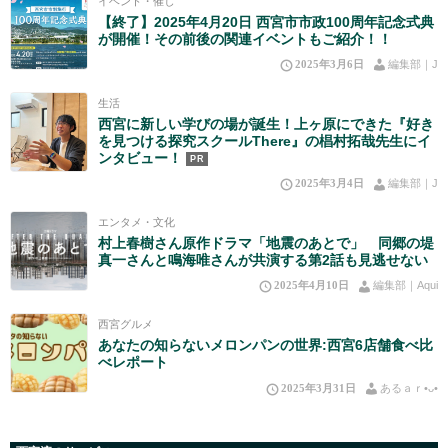
イベント・催し
【終了】2025年4月20日 西宮市市政100周年記念式典
が開催！その前後の関連イベントもご紹介！！
2025年3月6日
編集部｜J
生活
西宮に新しい学びの場が誕生！上ヶ原にできた『好き
を見つける探究スクールThere』の椙村拓哉先生にイ
ンタビュー！
PR
2025年3月4日
編集部｜J
エンタメ・文化
村上春樹さん原作ドラマ「地震のあとで」 同郷の堤
真一さんと鳴海唯さんが共演する第2話も見逃せない
2025年4月10日
編集部｜Aqui
西宮グルメ
あなたの知らないメロンパンの世界:西宮6店舗食べ比
べレポート
2025年3月31日
あるａｒ•⁠ᴗ⁠•⁠