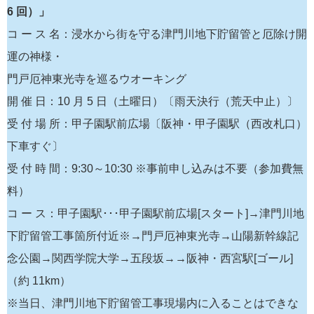
6 回）」
コ ー ス 名：浸水から街を守る津門川地下貯留管と厄除け開
運の神様・
門戸厄神東光寺を巡るウオーキング
開 催 日：10 月 5 日（土曜日）〔雨天決行（荒天中止）〕
受 付 場 所：甲子園駅前広場〔阪神・甲子園駅（西改札口）
下車すぐ〕
受 付 時 間：9:30～10:30 ※事前申し込みは不要（参加費無
料）
コ ー ス：甲子園駅･･･甲子園駅前広場[スタート]→津門川地
下貯留管工事箇所付近※→門戸厄神東光寺→山陽新幹線記
念公園→関西学院大学→五段坂→→阪神・西宮駅[ゴール]
（約 11km）
※当日、津門川地下貯留管工事現場内に入ることはできな