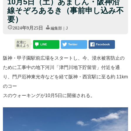
10月5日（土）あましん・阪神沿
線そぞろあるき（事前申し込み不
要）
2024年9月25日
編集部｜J
友達に
LINE
Twitter
Facebook
教えよう
阪神・甲子園駅前広場をスタートし、今、浸水被害防止の
ために工事中の地下河川「津門川地下貯留管」付近を通
り、門戸厄神東光寺などを経て阪神・西宮駅に至る約 11km
のコー
スのウォーキングが10月5日に開催される。