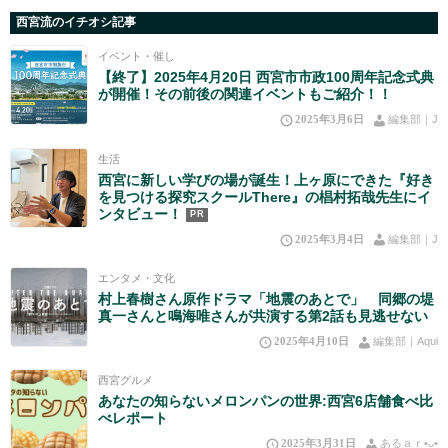
西宮流のイチオシ記事
イベント・催し
【終了】2025年4月20日 西宮市市政100周年記念式典
が開催！その前後の関連イベントもご紹介！！
2025年3月6日
編集部｜J
生活
西宮に新しい学びの場が誕生！上ヶ原にできた『好き
を見つける探究スクールThere』の椙村拓哉先生にイ
ンタビュー！
PR
2025年3月4日
編集部｜J
エンタメ・文化
村上春樹さん原作ドラマ「地震のあとで」 同郷の堤
真一さんと鳴海唯さんが共演する第2話も見逃せない
2025年4月10日
編集部｜Aqui
西宮グルメ
あなたの知らないメロンパンの世界:西宮6店舗食べ比
べレポート
2025年3月31日
あるａｒ•⁠ᴗ⁠•⁠