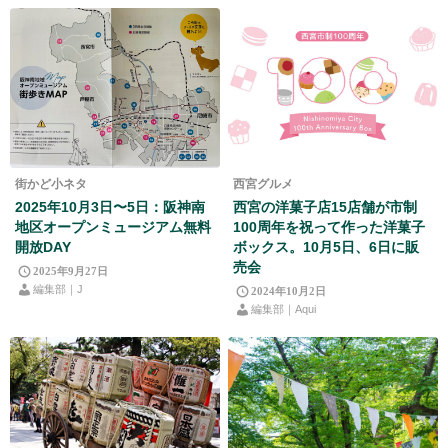
街かど小ネタ
西宮グルメ
2025年10月3日〜5日：阪神南
西宮の洋菓子店15店舗が市制
地区オープンミュージアム無料
100周年を祝って作った洋菓子
開放DAY
ボックス。10月5日、6日に販
売会
2025年9月27日
編集部｜J
2024年10月2日
編集部｜Aqui