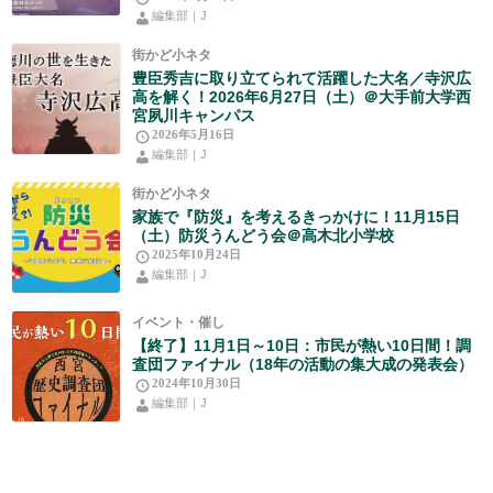
編集部｜J
街かど小ネタ
豊臣秀吉に取り立てられて活躍した大名／寺沢広
高を解く！2026年6月27日（土）＠大手前大学西
宮夙川キャンパス
2026年5月16日
編集部｜J
街かど小ネタ
家族で『防災』を考えるきっかけに！11月15日
（土）防災うんどう会＠高木北小学校
2025年10月24日
編集部｜J
イベント・催し
【終了】11月1日～10日：市民が熱い10日間！調
査団ファイナル（18年の活動の集大成の発表会）
2024年10月30日
編集部｜J