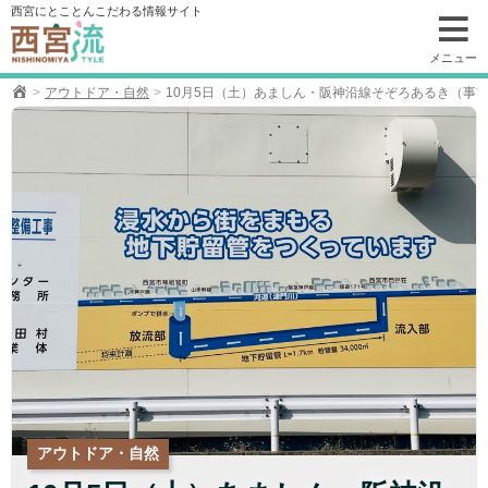
コ
西宮にとことんこだわる情報サイト
ン
テ
メニュー
ン
アウトドア・自然
10月5日（土）あましん・阪神沿線そぞろあるき（事
ツ
へ
移
動
アウトドア・自然