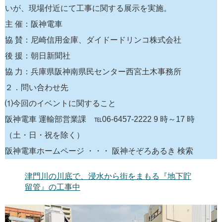
いが、現場付近にて工事に関する展示を実施。
主 催：阪神電車
協 賛：尼崎信用金庫、ダイドードリンコ株式会社
後 援：朝日新聞社
協 力：兵庫県阪神南県民センター西宮土木事務所
２．問い合わせ先
⑴今回のイベントに関すること
阪神電車 運輸部営業課 ℡06-6457-2222 9 時～17 時
（土・日・祝を除く）
阪神電車ホームページ ・・・ 阪神そぞろあるき 検索
津門川の川底で、浸水から街をまもる『地下貯
留管』の工事中