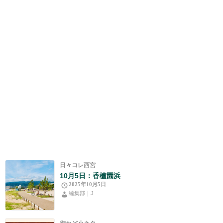
日々コレ西宮
10月5日：香櫨園浜
2025年10月5日
編集部｜J