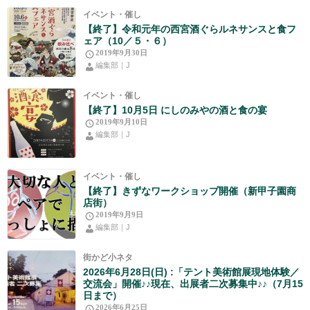
イベント・催し
【終了】令和元年の西宮酒ぐらルネサンスと食フ
ェア（10／５・６）
2019年9月30日
編集部｜J
イベント・催し
【終了】10月5日 にしのみやの酒と食の宴
2019年9月10日
編集部｜J
イベント・催し
【終了】きずなワークショップ開催（新甲子園商
店街）
2019年9月9日
編集部｜J
街かど小ネタ
2026年6月28日(日) :「テント美術館展現地体験／
交流会」開催♪♪現在、出展者二次募集中♪♪（7月15
日まで）
2026年6月25日