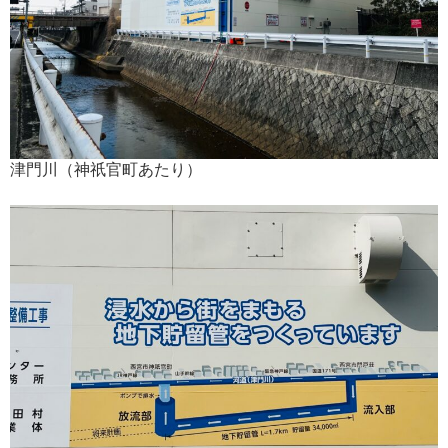
津門川（神祇官町あたり）