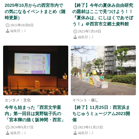
2025年10月からの西宮市内で
【終了】今年の夏休み自由研究
の気になるイベントまとめ（随
の題材はここで見つけよう！！
時更新）
『夏休みは、にしはくであそぼ
う！』＠西宮市立郷土資料館
2025年10月8日
編集部｜J
2025年7月19日
編集部｜J
エンタメ・文化
イベント・催し
今年も始まった「西宮文学案
【終了】11月25日：西宮浜ま
内」第一回目は箕野聡子氏の
ちじゅうミュージアム2023開
「宮本輝の描く阪神間・西宮」
催
2024年9月17日
2023年11月23日
編集部｜J
編集部｜J