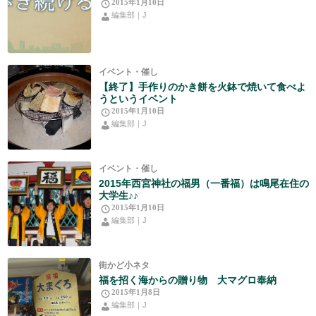
2015年1月10日
編集部｜J
イベント・催し
【終了】手作りのかき餅を火鉢で焼いて食べよ
うというイベント
2015年1月10日
編集部｜J
イベント・催し
2015年西宮神社の福男（一番福）は鳴尾在住の
大学生♪♪
2015年1月10日
編集部｜J
街かど小ネタ
福を招く海からの贈り物 大マグロ奉納
2015年1月8日
編集部｜J