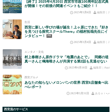
【終了】2025年4月20日 西宮市市政100周年記念式典
が開催！その前後の関連イベントもご紹介！！
2025年3月6日
編集部｜J
生活
西宮に新しい学びの場が誕生！上ヶ原にできた『好き
を見つける探究スクールThere』の椙村拓哉先生にイ
ンタビュー！
PR
2025年3月4日
編集部｜J
エンタメ・文化
村上春樹さん原作ドラマ「地震のあとで」 同郷の堤
真一さんと鳴海唯さんが共演する第2話も見逃せない
2025年4月10日
編集部｜Aqui
西宮グルメ
あなたの知らないメロンパンの世界:西宮6店舗食べ比
べレポート
2025年3月31日
あるａｒ•⁠ᴗ⁠•⁠
西宮流のサービス