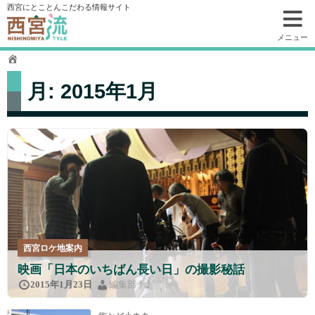
コ
西宮にとことんこだわる情報サイト
ン
テ
メニュー
ン
ツ
へ
月:
2015年1月
移
動
西宮ロケ地案内
映画「日本のいちばん長い日」の撮影秘話
編集部｜J
2015年1月23日