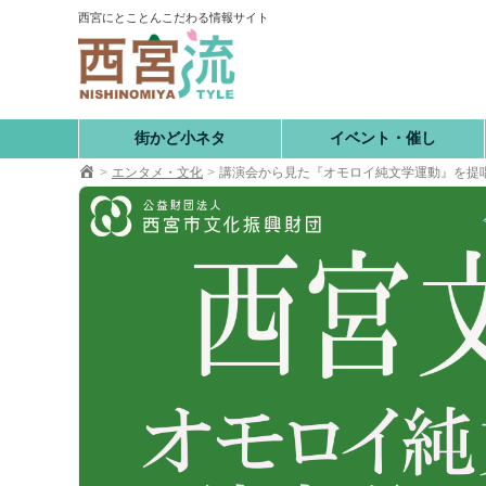
コ
西宮にとことんこだわる情報サイト
ン
テ
ン
ツ
へ
街かど小ネタ
イベント・催し
移
エンタメ・文化
講演会から見た『オモロイ純文学運動』を提
動