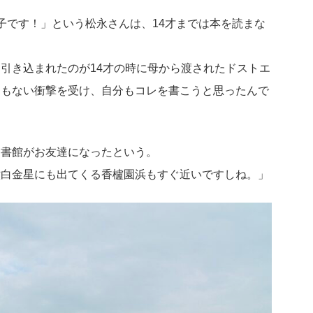
子です！」という松永さんは、14才までは本を読まな
引き込まれたのが14才の時に母から渡されたドストエ
つもない衝撃を受け、自分もコレを書こうと思ったんで
図書館がお友達になったという。
六白金星にも出てくる香櫨園浜もすぐ近いですしね。」