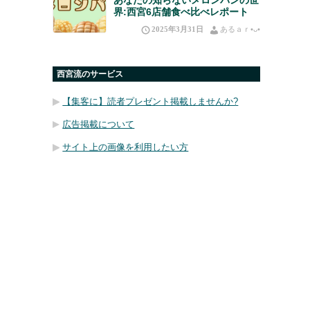
界:西宮6店舗食べ比べレポート
2025年3月31日
あるａｒ•⁠ᴗ⁠•⁠
西宮流のサービス
【集客に】読者プレゼント掲載しませんか?
広告掲載について
サイト上の画像を利用したい方