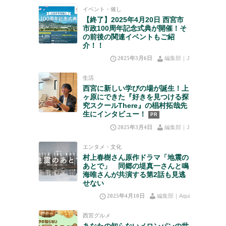
イベント・催し
【終了】2025年4月20日 西宮市
市政100周年記念式典が開催！そ
の前後の関連イベントもご紹
介！！
2025年3月6日
編集部｜J
生活
西宮に新しい学びの場が誕生！上
ヶ原にできた『好きを見つける探
究スクールThere』の椙村拓哉先
生にインタビュー！
PR
2025年3月4日
編集部｜J
エンタメ・文化
村上春樹さん原作ドラマ「地震の
あとで」 同郷の堤真一さんと鳴
海唯さんが共演する第2話も見逃
せない
2025年4月10日
編集部｜Aqui
西宮グルメ
あなたの知らないメロンパンの世