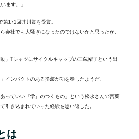
思います。」
で第171回芥川賞を受賞。
から会社でも大騒ぎになったのではないかと思ったが、
動」Tシャツにサイクルキャップの三蔵帽子という出
。
。」インパクトのある扮装が功を奏したようだ。
であっていい『学』のつくもの」という松永さんの言葉
けて引き込まれていった経験を思い返した。
とは