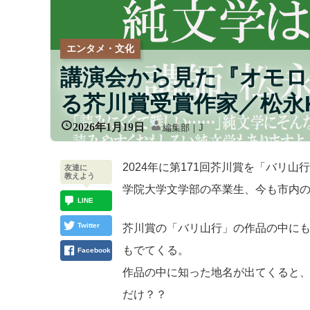
エンタメ・文化
講演会から見た『オモロ
る芥川賞受賞作家／松永
2026年1月19日
編集部｜J
2024年に第171回芥川賞を「バリ
友達に
教えよう
学院大学文学部の卒業生、今も市内
LINE
Twitter
芥川賞の「バリ山行」の作品の中に
もでてくる。
Facebook
作品の中に知った地名が出てくると
だけ？？