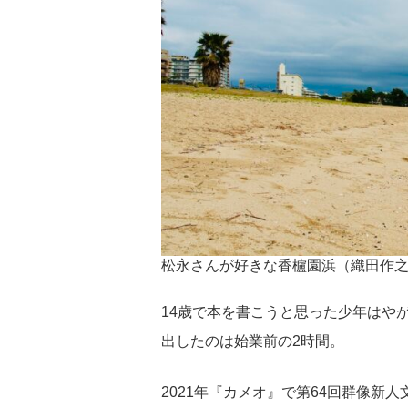
松永さんが好きな香櫨園浜（織田作
14歳で本を書こうと思った少年はや
出したのは始業前の2時間。
2021年『カメオ』で第64回群像新