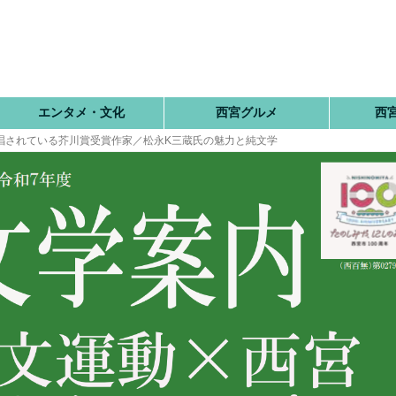
エンタメ・文化
西宮グルメ
西
唱されている芥川賞受賞作家／松永K三蔵氏の魅力と純文学