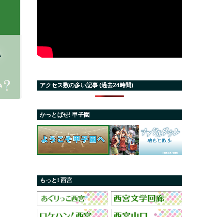
い
アクセス数の多い記事 (過去24時間)
かっとばせ! 甲子園
もっと! 西宮