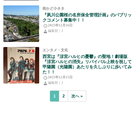
街かど小ネタ
『夙川公園桜の名所保全管理計画』のパブリッ
クコメント募集中！！
2025年12月16日
編集部｜J
エンタメ・文化
西宮は『涼宮ハルヒの憂鬱』の聖地！劇場版
『涼宮ハルヒの消失』リバイバル上映を祝して
甲陽園（光陽園）あたりを久しぶりに歩いてみ
た！！
2025年12月15日
編集部｜J
1
2
次へ »