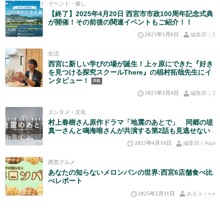
イベント・催し
【終了】2025年4月20日 西宮市市政100周年記念式典
が開催！その前後の関連イベントもご紹介！！
2025年3月6日
編集部｜J
生活
西宮に新しい学びの場が誕生！上ヶ原にできた『好き
を見つける探究スクールThere』の椙村拓哉先生にイ
ンタビュー！
PR
2025年3月4日
編集部｜J
エンタメ・文化
村上春樹さん原作ドラマ「地震のあとで」 同郷の堤
真一さんと鳴海唯さんが共演する第2話も見逃せない
2025年4月10日
編集部｜Aqui
西宮グルメ
あなたの知らないメロンパンの世界:西宮6店舗食べ比
べレポート
2025年3月31日
あるａｒ•⁠ᴗ⁠•⁠