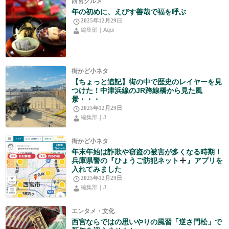
西宮グルメ
年の初めに、えびす善哉で福を呼ぶ
2025年12月29日
編集部｜Aqui
街かど小ネタ
【ちょっと追記】街の中で歴史のレイヤーを見
つけた！中津浜線のJR跨線橋から見た風
景・・・
2025年12月29日
編集部｜J
街かど小ネタ
年末年始は詐欺や窃盗の被害が多くなる時期！
兵庫県警の『ひょうご防犯ネット
』アプリを
入れてみました
2025年12月29日
編集部｜J
エンタメ・文化
西宮ならではの思いやりの風習「逆さ門松」で