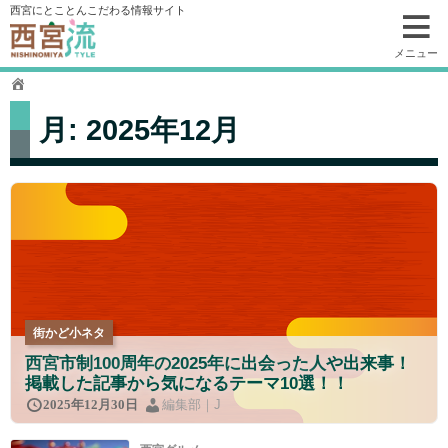
コ
西宮にとことんこだわる情報サイト
ン
テ
メニュー
ン
ツ
へ
月:
2025年12月
移
動
街かど小ネタ
西宮市制100周年の2025年に出会った人や出来事！
掲載した記事から気になるテーマ10選！！
編集部｜J
2025年12月30日