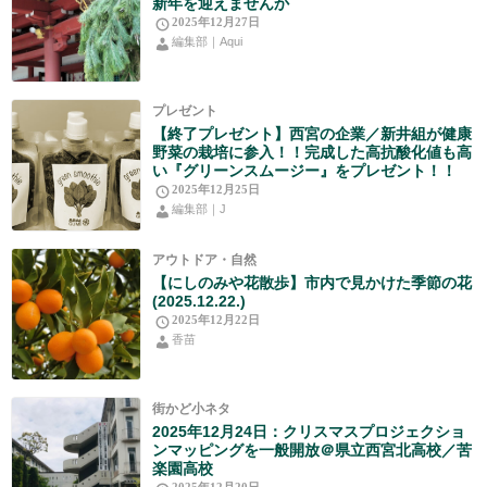
新年を迎えませんか
2025年12月27日
編集部｜Aqui
プレゼント
【終了プレゼント】西宮の企業／新井組が健康
野菜の栽培に参入！！完成した高抗酸化値も高
い『グリーンスムージー』をプレゼント！！
2025年12月25日
編集部｜J
アウトドア・自然
【にしのみや花散歩】市内で見かけた季節の花
(2025.12.22.)
2025年12月22日
香苗
街かど小ネタ
2025年12月24日：クリスマスプロジェクショ
ンマッピングを一般開放＠県立西宮北高校／苦
楽園高校