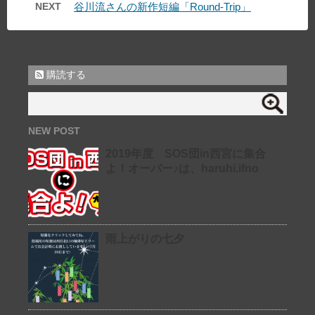
NEXT
谷川流さんの新作短編「Round-Trip」
購読する
NEW POST
2019年度 SOS団in西宮に集合
よ！オーバー♪は、haruhi.ifno
雨上がりの七夕