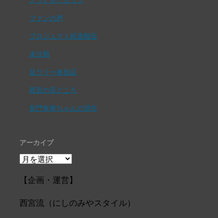
グッときたセリフ
ファンの声
プロジェクト経過報告
未分類
栞ラリー参加店
西宮の見どころ
長門有希ちゃんの消失
アーカイブ
ア
ー
カ
【企画・運営】
イ
ブ
西宮流（にしのみやスタイル）