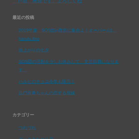
戸垣 有奈です。よろしくね
最近の投稿
2019年度 SOS団in西宮に集合よ！オーバー♪は、
haruhi.ifno
雨上がりの七夕
SOS団の活動を少しお休みして、文芸部員になりま
す。
ハルヒのチョコ今年も販売！
長門有希ちゃんの恋する視線
カテゴリー
つれづれ