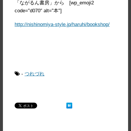
「ながるん書房」から [wp_emoji2
code=”d070″ alt=”本”]
http://nishinomiya-style.jp/haruhi/bookshop/
-
つれづれ