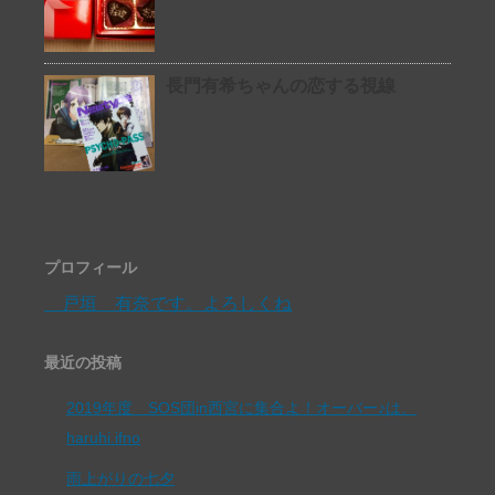
長門有希ちゃんの恋する視線
プロフィール
戸垣 有奈です。よろしくね
最近の投稿
2019年度 SOS団in西宮に集合よ！オーバー♪は、
haruhi.ifno
雨上がりの七夕