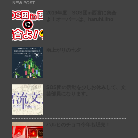
NEW POST
2019年度 SOS団in西宮に集合
よ！オーバー♪は、haruhi.ifno
雨上がりの七夕
SOS団の活動を少しお休みして、文
芸部員になります。
ハルヒのチョコ今年も販売！