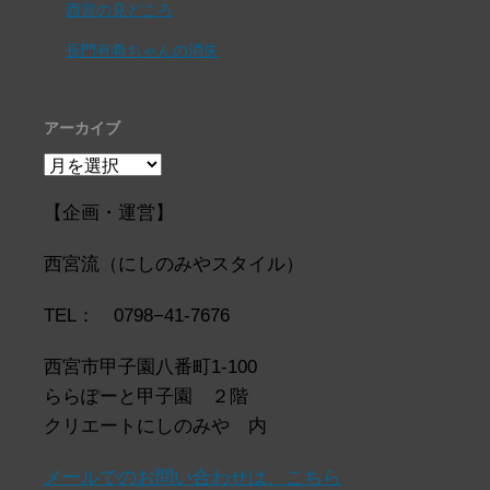
西宮の見どころ
長門有希ちゃんの消失
アーカイブ
ア
ー
カ
【企画・運営】
イ
ブ
西宮流（にしのみやスタイル）
TEL： 0798−41-7676
西宮市甲子園八番町1-100
ららぽーと甲子園 ２階
クリエートにしのみや 内
メールでのお問い合わせは、こちら