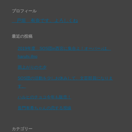
プロフィール
戸垣 有奈です。よろしくね
最近の投稿
2019年度 SOS団in西宮に集合よ！オーバー♪は、
haruhi.ifno
雨上がりの七夕
SOS団の活動を少しお休みして、文芸部員になりま
す。
ハルヒのチョコ今年も販売！
長門有希ちゃんの恋する視線
カテゴリー