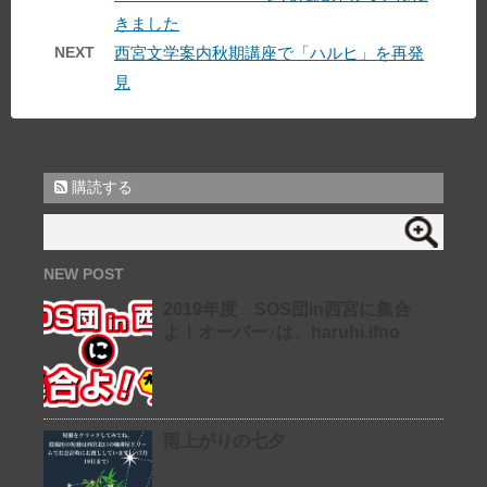
きました
NEXT
西宮文学案内秋期講座で「ハルヒ」を再発
見
購読する
NEW POST
2019年度 SOS団in西宮に集合
よ！オーバー♪は、haruhi.ifno
雨上がりの七夕