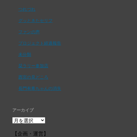
つれづれ
グッときたセリフ
ファンの声
プロジェクト経過報告
未分類
栞ラリー参加店
西宮の見どころ
長門有希ちゃんの消失
アーカイブ
ア
ー
カ
【企画・運営】