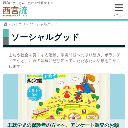
コ
西宮にとことんこだわる情報サイト
ン
テ
メニュー
ン
カテゴリ
ソーシャルグッド
ツ
へ
ソーシャルグッド
移
動
まちや社会を良くする活動、環境問題への取り組み、ボランテ
ィアなど、西宮の皆様にぜひ知っていただきたい活動をご紹介
します。
未就学児の保護者の方々へ、アンケート調査のお願