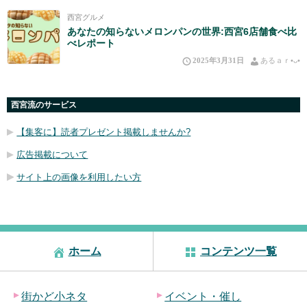
西宮グルメ
あなたの知らないメロンパンの世界:西宮6店舗食べ比
べレポート
2025年3月31日
あるａｒ•⁠ᴗ⁠•⁠
西宮流のサービス
【集客に】読者プレゼント掲載しませんか?
広告掲載について
サイト上の画像を利用したい方
ホーム
コンテンツ一覧
街かど小ネタ
イベント・催し