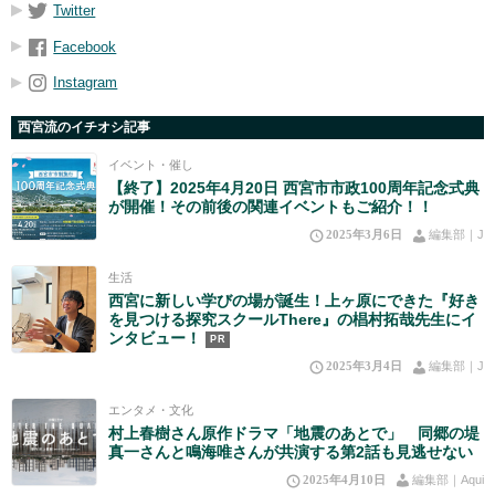
Twitter
Facebook
Instagram
西宮流のイチオシ記事
イベント・催し
【終了】2025年4月20日 西宮市市政100周年記念式典
が開催！その前後の関連イベントもご紹介！！
2025年3月6日
編集部｜J
生活
西宮に新しい学びの場が誕生！上ヶ原にできた『好き
を見つける探究スクールThere』の椙村拓哉先生にイ
ンタビュー！
PR
2025年3月4日
編集部｜J
エンタメ・文化
村上春樹さん原作ドラマ「地震のあとで」 同郷の堤
真一さんと鳴海唯さんが共演する第2話も見逃せない
2025年4月10日
編集部｜Aqui