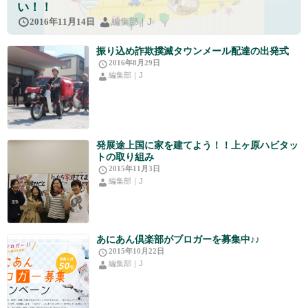
い！！
編集部｜J
2016年11月14日
振り込め詐欺撲滅タウンメール配達の出発式
2016年8月29日
編集部｜J
発展途上国に家を建てよう！！上ヶ原ハビタッ
トの取り組み
2015年11月3日
編集部｜J
あにあん倶楽部がブロガーを募集中♪♪
2015年10月22日
編集部｜J