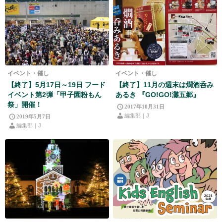
イベント・催し
イベント・催し
【終了】5月17日～19日 フード
【終了】11月の週末は燗酒呑み
イベント第2弾「甲子園粉もん
あるき 『GO!GO!灘五郷』
祭」開催！
2017年10月31日
編集部｜J
2019年5月7日
編集部｜J