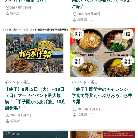
岩神社で「椿まつり」
内のイベントを盛りだくさんに
ご紹介
2018年3月4日
編集部｜J
2022年9月30日
編集部｜J
イベント・催し
イベント・催し
【終了】6月13日（火）～18日
【終了】関学生のチャレンジ！
（日）フードイベント最大規
学食で野菜たっぷりおろいち丼
模！「甲子園からあげ祭」10店
＆麺
舗参集！！
2019年10月3日
編集部｜J
2023年6月7日
編集部｜J