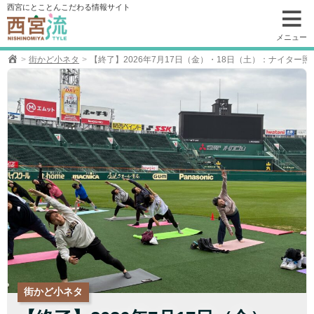
コ
西宮にとことんこだわる情報サイト
ン
テ
メニュー
ン
街かど小ネタ
【終了】2026年7月17日（金）・18日（土）：ナイタ
ツ
へ
移
動
街かど小ネタ