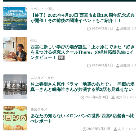
イベント・催し
【終了】2025年4月20日 西宮市市政100周年記念式典
が開催！その前後の関連イベントもご紹介！！
2025年3月6日
編集部｜J
生活
西宮に新しい学びの場が誕生！上ヶ原にできた『好き
を見つける探究スクールThere』の椙村拓哉先生にイ
ンタビュー！
PR
2025年3月4日
編集部｜J
エンタメ・文化
村上春樹さん原作ドラマ「地震のあとで」 同郷の堤
真一さんと鳴海唯さんが共演する第2話も見逃せない
2025年4月10日
編集部｜Aqui
西宮グルメ
あなたの知らないメロンパンの世界:西宮6店舗食べ比
べレポート
2025年3月31日
あるａｒ•⁠ᴗ⁠•⁠