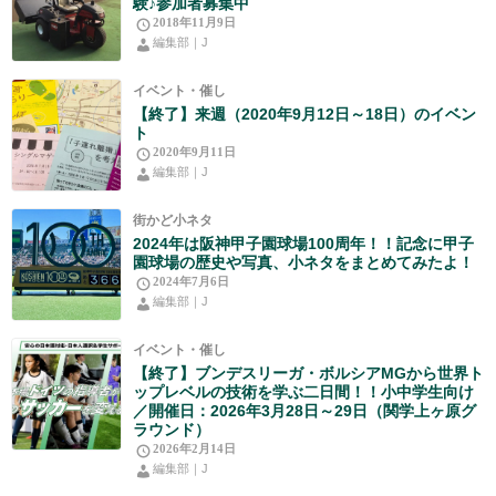
験♪参加者募集中
2018年11月9日
編集部｜J
イベント・催し
【終了】来週（2020年9月12日～18日）のイベン
ト
2020年9月11日
編集部｜J
街かど小ネタ
2024年は阪神甲子園球場100周年！！記念に甲子
園球場の歴史や写真、小ネタをまとめてみたよ！
2024年7月6日
編集部｜J
イベント・催し
【終了】ブンデスリーガ・ボルシアMGから世界ト
ップレベルの技術を学ぶ二日間！！小中学生向け
／開催日：2026年3月28日～29日（関学上ヶ原グ
ラウンド）
2026年2月14日
編集部｜J