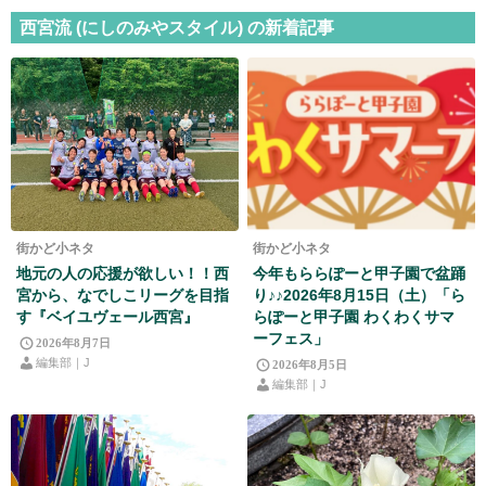
西宮流 (にしのみやスタイル) の新着記事
街かど小ネタ
街かど小ネタ
地元の人の応援が欲しい！！西
今年もららぽーと甲子園で盆踊
宮から、なでしこリーグを目指
り♪♪2026年8月15日（土）「ら
す『ベイユヴェール西宮』
らぽーと甲子園 わくわくサマ
ーフェス」
2026年8月7日
編集部｜J
2026年8月5日
編集部｜J