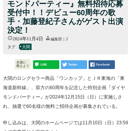
モンドパーティー』無料招待応募
受付中！！デビュー60周年の歌
手・加藤登紀子さんがゲスト出演
決定！
2024年11月4日
編集部｜J
タグ :
大関
友達に
LINE
Twitter
Facebook
教えよう
大関のロングセラー商品「ワンカップ」とＪＲ東海の「東
海道新幹線」、双方の60周年を記念した特別企画『ダイヤ
モンドパーティー』が2024年12月15日（日）に実施しさ
れ、抽選で60名様の無料ご招待企画が募集されている。
申し込みは、大関のホームページでは11月10日（日）23:59