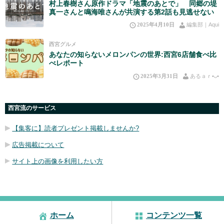
村上春樹さん原作ドラマ「地震のあとで」 同郷の堤
真一さんと鳴海唯さんが共演する第2話も見逃せない
2025年4月10日
編集部｜Aqui
西宮グルメ
あなたの知らないメロンパンの世界:西宮6店舗食べ比
べレポート
2025年3月31日
あるａｒ•⁠ᴗ⁠•⁠
西宮流のサービス
【集客に】読者プレゼント掲載しませんか?
広告掲載について
サイト上の画像を利用したい方
ホーム
コンテンツ一覧