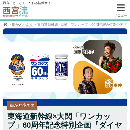
コ
西宮にとことんこだわる情報サイト
ン
テ
メニュー
ン
街かど小ネタ
東海道新幹線×大関「ワンカップ」60周年記念特別企画『
ツ
へ
移
動
街かど小ネタ
東海道新幹線×大関「ワンカッ
プ」60周年記念特別企画『ダイヤ