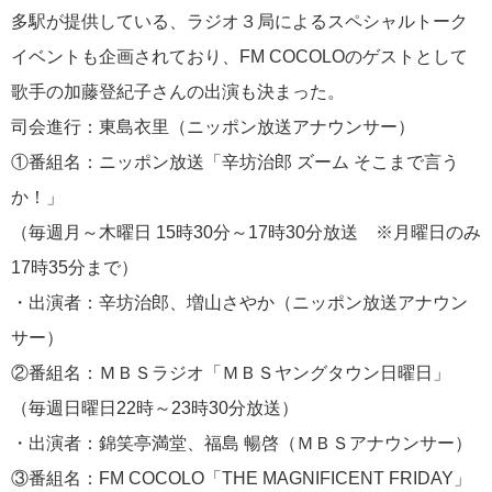
多駅が提供している、ラジオ３局によるスペシャルトーク
イベントも企画されており、FM COCOLOのゲストとして
歌手の加藤登紀子さんの出演も決まった。
司会進行：東島衣里（ニッポン放送アナウンサー）
①番組名：ニッポン放送「辛坊治郎 ズーム そこまで言う
か！」
（毎週月～木曜日 15時30分～17時30分放送 ※月曜日のみ
17時35分まで）
・出演者：辛坊治郎、増山さやか（ニッポン放送アナウン
サー）
②番組名：ＭＢＳラジオ「ＭＢＳヤングタウン日曜日」
（毎週日曜日22時～23時30分放送）
・出演者：錦笑亭満堂、福島 暢啓（ＭＢＳアナウンサー）
③番組名：FM COCOLO「THE MAGNIFICENT FRIDAY」