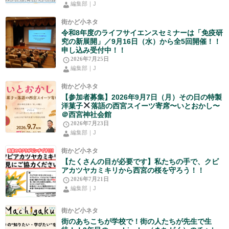
編集部｜J
街かど小ネタ
令和8年度のライフサイエンスセミナーは「免疫研
究の新展開」／9月16日（水）から全5回開催！！
申し込み受付中！！
2026年7月25日
編集部｜J
街かど小ネタ
【参加者募集】2026年9月7日（月）その日の特製
洋菓子
落語の西宮スイーツ寄席〜いとおかし〜
＠西宮神社会館
2026年7月23日
編集部｜J
街かど小ネタ
【たくさんの目が必要です】私たちの手で、クビ
アカツヤカミキリから西宮の桜を守ろう！！
2026年7月21日
編集部｜J
街かど小ネタ
街のあちこちが学校で！街の人たちが先生で生