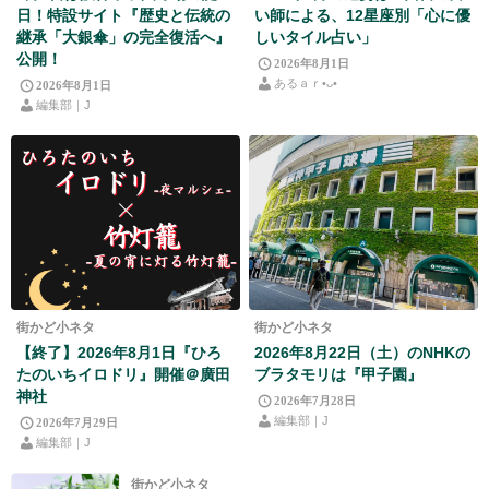
日！特設サイト『歴史と伝統の
い師による、12星座別「心に優
継承「大銀傘」の完全復活へ』
しいタイル占い」
公開！
2026年8月1日
あるａｒ•⁠ᴗ⁠•⁠
2026年8月1日
編集部｜J
街かど小ネタ
街かど小ネタ
【終了】2026年8月1日『ひろ
2026年8月22日（土）のNHKの
たのいちイロドリ』開催＠廣田
ブラタモリは『甲子園』
神社
2026年7月28日
編集部｜J
2026年7月29日
編集部｜J
街かど小ネタ