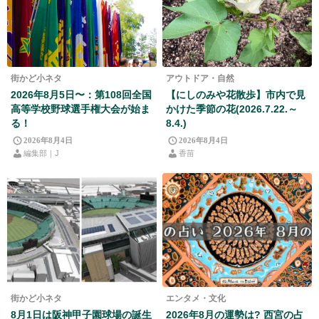
街かど小ネタ
アウトドア・自然
2026年8月5日〜：第108回全国
【にしのみや花散歩】市内で見
高等学校野球選手権大会が始ま
かけた季節の花(2026.7.22.～
る！
8.4.)
2026年8月4日
2026年8月4日
編集部｜J
香苗
街かど小ネタ
エンタメ・文化
8月1日は阪神甲子園球場の誕生
2026年8月の運勢は? 西宮の占