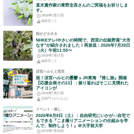
直木賞作家の東野圭吾さんのご冥福をお祈りしま
す。
2026年7月27日
編集部｜J
街かど小ネタ
NHKEテレ/やさいの時間で、西宮の伝統野菜”大市
なす”が紹介されました！再放送：2026年7月28日
（火）午前11:05〜
2026年7月27日
編集部｜J
涼宮ハルヒと西宮
祝！涼宮ハルヒの憂鬱 x JR東海 『推し旅』開催
【応援企画その13】：振り返ればそこに見慣れた
アイコンが
2026年7月27日
我羅門 (がらもん)
イベント・催し
2026年8月8日（土）：自由研究にいかが♪♪自宅で
もできる『こま撮りアニメーションの仕組みを学
んで、制作しよう！』＠大手前大学
2026年7月26日