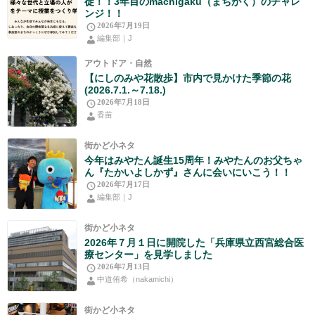
徒！！3年目のmachigaku（まちがく）のチャレ
ンジ！！
2026年7月19日
編集部｜J
アウトドア・自然
【にしのみや花散歩】市内で見かけた季節の花
(2026.7.1.～7.18.)
2026年7月18日
香苗
街かど小ネタ
今年はみやたん誕生15周年！みやたんのお父ちゃ
ん『たかいよしかず』さんに会いにいこう！！
2026年7月17日
編集部｜J
街かど小ネタ
2026年７月１日に開院した「兵庫県立西宮総合医
療センター」を見学しました
2026年7月13日
中道侑希（nakamichi）
街かど小ネタ