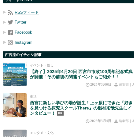
フィード & SNS
RSSフィード
Twitter
Facebook
Instagram
西宮流のイチオシ記事
イベント・催し
【終了】2025年4月20日 西宮市市政100周年記念式典
が開催！その前後の関連イベントもご紹介！！
2025年3月6日
編集部｜J
生活
西宮に新しい学びの場が誕生！上ヶ原にできた『好き
を見つける探究スクールThere』の椙村拓哉先生にイ
ンタビュー！
PR
2025年3月4日
編集部｜J
エンタメ・文化