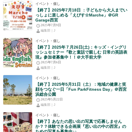
イベント・催し
【終了】2025年7月18日 ：子どもから大人までい
っしょに楽しめる「えびす☆Marche」＠GR
Garage西宮
2025年7月9日
編集部｜J
イベント・催し
【終了】2025年７月26日(土)：キッズ・イングリ
ッシュセミナー『歌と童話で親しむ 日常の英語表
現』参加者募集中！！＠大手前大学
2025年7月6日
編集部｜J
イベント・催し
【終了】2025年5月31日（土）：地域の健康と笑
顔をつなぐ一日「Fun ParkFitness Day」＠西宮
浜総合公園
2025年5月22日
編集部｜J
イベント・催し
【終了】あなたの思い出の写真で応募しません
か？？体験できる企画展『思い出の中の西宮』の
ための写真を募集中♪♪