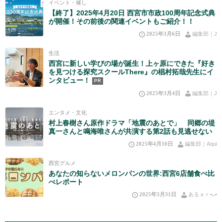
イベント・催し
【終了】2025年4月20日 西宮市市政100周年記念式典
が開催！その前後の関連イベントもご紹介！！
2025年3月6日
編集部｜J
生活
西宮に新しい学びの場が誕生！上ヶ原にできた『好き
を見つける探究スクールThere』の椙村拓哉先生にイ
ンタビュー！
PR
2025年3月4日
編集部｜J
エンタメ・文化
村上春樹さん原作ドラマ「地震のあとで」 同郷の堤
真一さんと鳴海唯さんが共演する第2話も見逃せない
2025年4月10日
編集部｜Aqui
西宮グルメ
あなたの知らないメロンパンの世界:西宮6店舗食べ比
べレポート
2025年3月31日
あるａｒ•⁠ᴗ⁠•⁠