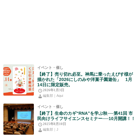
イベント・催し
【終了】売り切れ必至。神馬に乗ったえびす様が
描かれた「2026にしのみや洋菓子園遊缶」 1月
14日に限定販売。
2026年1月3日
編集部｜Aqui
イベント・催し
【終了】生命のカギ“RNA”を学ぶ秋──第41回 市
民向けライフサイエンスセミナー──10月開講！！
2025年8月10日
編集部｜J