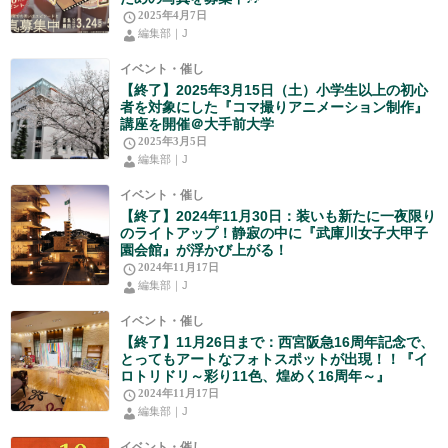
2025年4月7日
編集部｜J
イベント・催し
【終了】2025年3月15日（土）小学生以上の初心
者を対象にした『コマ撮りアニメーション制作』
講座を開催＠大手前大学
2025年3月5日
編集部｜J
イベント・催し
【終了】2024年11月30日：装いも新たに一夜限り
のライトアップ！静寂の中に『武庫川女子大甲子
園会館』が浮かび上がる！
2024年11月17日
編集部｜J
イベント・催し
【終了】11月26日まで：西宮阪急16周年記念で、
とってもアートなフォトスポットが出現！！『イ
ロトリドリ～彩り11色、煌めく16周年～』
2024年11月17日
編集部｜J
イベント・催し