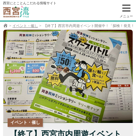
コ
西宮にとことんこだわる情報サイト
ン
テ
メニュー
ン
イベント・催し
【終了】西宮市内周遊イベント開催中！「探検！発見！
ツ
へ
移
動
イベント・催し
【終了】西宮市内周遊イベント