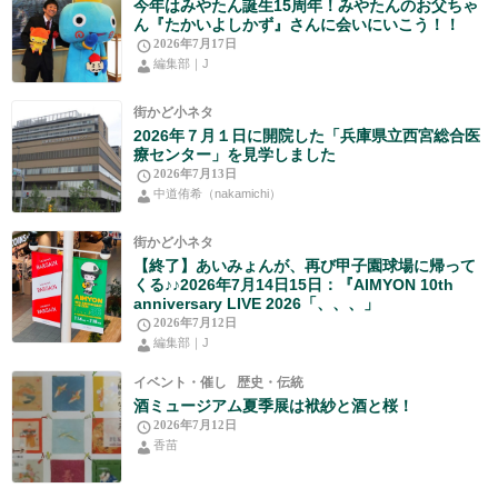
今年はみやたん誕生15周年！みやたんのお父ちゃ
ん『たかいよしかず』さんに会いにいこう！！
2026年7月17日
編集部｜J
街かど小ネタ
2026年７月１日に開院した「兵庫県立西宮総合医
療センター」を見学しました
2026年7月13日
中道侑希（nakamichi）
街かど小ネタ
【終了】あいみょんが、再び甲子園球場に帰って
くる♪♪2026年7月14日15日：『AIMYON 10th
anniversary LIVE 2026「、、、」
2026年7月12日
編集部｜J
イベント・催し
歴史・伝統
酒ミュージアム夏季展は袱紗と酒と桜！
2026年7月12日
香苗