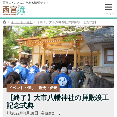
コ
西宮にとことんこだわる情報サイト
ン
テ
メニュー
ン
イベント・催し
【終了】大市八幡神社の拝殿竣工記念式典
ツ
へ
移
動
イベント・催し
歴史・伝統
【終了】大市八幡神社の拝殿竣工
記念式典
2022年4月18日
編集部｜J