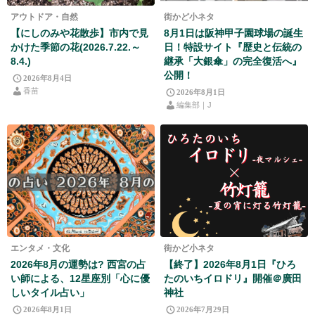
アウトドア・自然
街かど小ネタ
【にしのみや花散歩】市内で見
8月1日は阪神甲子園球場の誕生
かけた季節の花(2026.7.22.～
日！特設サイト『歴史と伝統の
8.4.)
継承「大銀傘」の完全復活へ』
公開！
2026年8月4日
香苗
2026年8月1日
編集部｜J
エンタメ・文化
街かど小ネタ
2026年8月の運勢は? 西宮の占
【終了】2026年8月1日『ひろ
い師による、12星座別「心に優
たのいちイロドリ』開催＠廣田
しいタイル占い」
神社
2026年8月1日
2026年7月29日