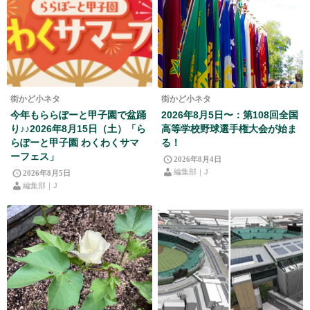
街かど小ネタ
街かど小ネタ
今年もららぽーと甲子園で盆踊
2026年8月5日〜：第108回全国
り♪♪2026年8月15日（土）「ら
高等学校野球選手権大会が始ま
らぽーと甲子園 わくわくサマ
る！
ーフェス」
2026年8月4日
編集部｜J
2026年8月5日
編集部｜J