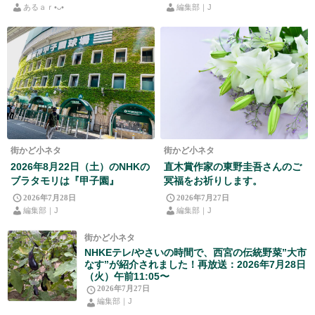
あるａｒ•⁠ᴗ⁠•⁠
編集部｜J
街かど小ネタ
街かど小ネタ
2026年8月22日（土）のNHKの
直木賞作家の東野圭吾さんのご
ブラタモリは『甲子園』
冥福をお祈りします。
2026年7月28日
2026年7月27日
編集部｜J
編集部｜J
街かど小ネタ
NHKEテレ/やさいの時間で、西宮の伝統野菜”大市
なす”が紹介されました！再放送：2026年7月28日
（火）午前11:05〜
2026年7月27日
編集部｜J