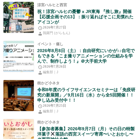
涼宮ハルヒと西宮
祝！涼宮ハルヒの憂鬱 x JR東海 『推し旅』開催
【応援企画その13】：振り返ればそこに見慣れた
アイコンが
2026年7月27日
我羅門 (がらもん)
イベント・催し
2026年8月8日（土）：自由研究にいかが♪♪自宅で
もできる『こま撮りアニメーションの仕組みを学
んで、制作しよう！』＠大手前大学
2026年7月26日
編集部｜J
街かど小ネタ
令和8年度のライフサイエンスセミナーは「免疫研
究の新展開」／9月16日（水）から全5回開催！！
申し込み受付中！！
2026年7月25日
編集部｜J
街かど小ネタ
【参加者募集】2026年9月7日（月）その日の特製
洋菓子
落語の西宮スイーツ寄席〜いとおかし〜