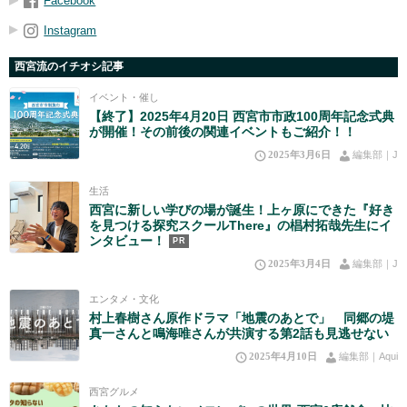
Facebook
Instagram
西宮流のイチオシ記事
イベント・催し
【終了】2025年4月20日 西宮市市政100周年記念式典
が開催！その前後の関連イベントもご紹介！！
2025年3月6日
編集部｜J
生活
西宮に新しい学びの場が誕生！上ヶ原にできた『好き
を見つける探究スクールThere』の椙村拓哉先生にイ
ンタビュー！
PR
2025年3月4日
編集部｜J
エンタメ・文化
村上春樹さん原作ドラマ「地震のあとで」 同郷の堤
真一さんと鳴海唯さんが共演する第2話も見逃せない
2025年4月10日
編集部｜Aqui
西宮グルメ