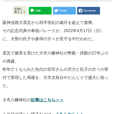
友達に
LINE
Twitter
Facebook
教えよう
阪神淡路大震災から四半世紀の歳月を超えて復興。
その記念式典や奉祝パレードが、2022年4月17日（日）
に、大勢の氏子や参拝の方々が見守る中行われた。
震災で被害を受けた大市八幡神社の幣殿・拝殿の27年ぶり
の再建。
昨年亡くなられた先代の宮司さんの尽力と氏子の方々の寄
付で実現した再建を、大市太鼓台やだんじりで盛大に祝っ
た。
大市八幡神社の
記事はこちら＞＞