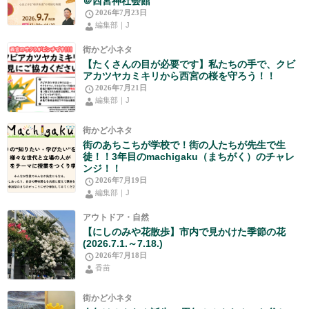
＠西宮神社会館
2026年7月23日
編集部｜J
街かど小ネタ
【たくさんの目が必要です】私たちの手で、クビ
アカツヤカミキリから西宮の桜を守ろう！！
2026年7月21日
編集部｜J
街かど小ネタ
街のあちこちが学校で！街の人たちが先生で生
徒！！3年目のmachigaku（まちがく）のチャレ
ンジ！！
2026年7月19日
編集部｜J
アウトドア・自然
【にしのみや花散歩】市内で見かけた季節の花
(2026.7.1.～7.18.)
2026年7月18日
香苗
街かど小ネタ